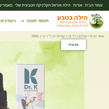
עמוד הבית
אודות
הילה אוראל הקליניקה הטבעית שלי
מאמרים
תוספי תזונה
ויטמינים
עמוד הבית
/
יצרנים
/
דר קיי
/ קמילצ’יק | ד”ר קיי | 30ML
מבצע!