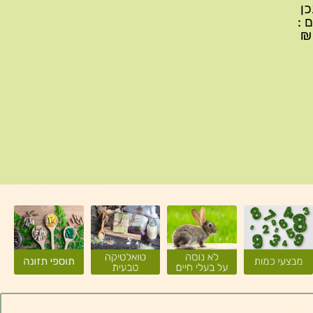
יתכן
ם :
עד 299₪ עלות משלוח 22₪, ברכישה של 300-599 ₪