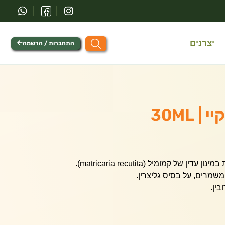
יצרנים
התחברות / הרשמה
 30ML
קמילצ’יק של דר קיי מכיל תמצית במינון עדין של קמומיל (matricaria recutita).
שמרים, על בסיס גליצרין.
ין.