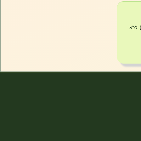
לצ’יק של דר קיי מכיל תמצית במינון עדין של קמומיל (matricaria recutita). ללא