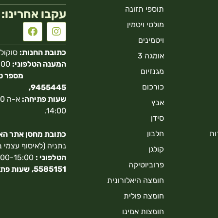
תוספי תזונה
עקבו אחרינו:
מולטי ויטמין
ויטמינים
כתובת החנות:
סוקולוב 40 הר
אומגה 3
המענה הטלפוני:
מגנזיום
כורכום
9455445,
שעות פתיחה:
אבץ
14:00.
סידן
ות
חלבון
כתובת מחסן אתר האונ
נתניה (לאיסוף עצמי 
קולגן
הטלפוני :
9:00-15:00,
פרוביוטיקה
5585151,
שעות פתי
חומצה היאלורונית
חומצה פולית
חומצות אמינו