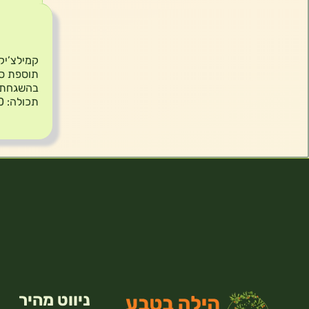
תיאור
תוספת סו
בהשגחת ב
תכולה: 30 מ״ל
ניווט מהיר