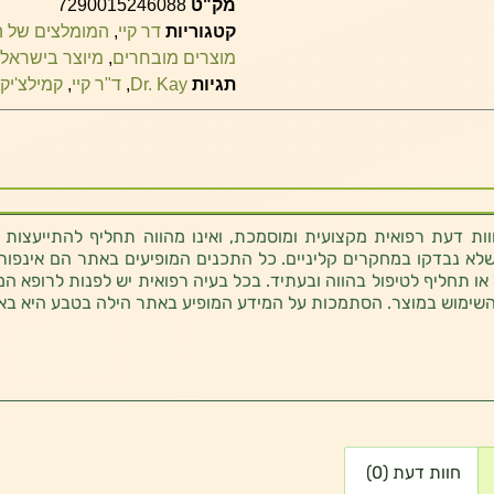
מק"ט
7290015246088
קטגוריות
דר קיי
,
המומלצים של ה
מוצרים מובחרים
,
מיוצר בישראל
תגיות
Dr. Kay
,
ד"ר קיי
,
קמילצ'יק
ת דעת רפואית מקצועית ומוסמכת, ואינו מהווה תחליף להתייעצות 
לא נבדקו במחקרים קליניים. כל התכנים המופיעים באתר הם אינפורמטי
 או תחליף לטיפול בהווה ובעתיד. בכל בעיה רפואית יש לפנות לרופא המ
השימוש במוצר. הסתמכות על המידע המופיע באתר הילה בטבע היא בא
חוות דעת (0)