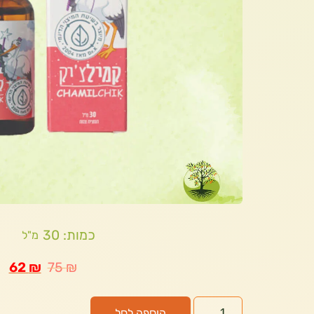
כמות: 30
מ"ל
62
₪
75
₪
הוספה לסל