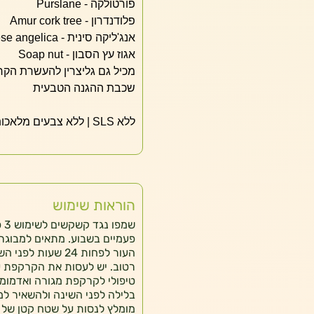
פורטולקה - Purslane
פלודנדרון - Amur cork tree
אנג'ליקה סינית - Chinese angelica
אגוז עץ הסבון - Soap nut
מכיל גם גליצרין להעשרת הק
שכבת ההגנה הטבעית
ללא SLS | ללא צבעים מלאכותיים | ללא סטרואידים | ללא פארבנים |
הוראות שימוש
שמ
העור לפחות 24 שעו
טיפולי לקרקפת מגורה ואדמומי