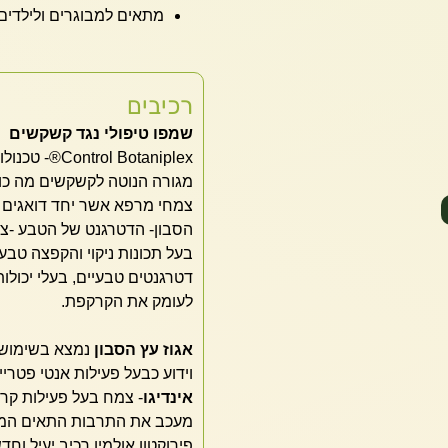
מתאים למבוגרים ולילדים מ
רכיבים
שמפו טיפולי נגד קשקשים
 Botaniplex
מגורה הנוטה לקשקשים מה כולל
צמחי מרפא אשר יחד דואגים ל
הסבון- הדטרגנט של הטבע -צ
בעל תכונות ניקוי והקפצה טבעיי
דטרגנטים טבעיים, בעלי יכולו
לעומק את הקרקפת.
אגוז עץ הסבון
נמצא בשימוש ז
וידוע כבעל פעילות אנטי פטריי
אינדיגו
- צמח בעל פעילות קרט
מעכב את התרבות התאים המו
פירוקטון אולמין רכיב יעיל ו