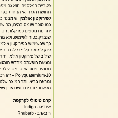
פטריית המלסזיה, הוא גם מפ
תחושת הגרד ואי הנוחות בקר
ל
פירוקטון אולמין
יש מבנה כי
כמו סוכר שנמס במים, מה שהק
יתרונות נוספים כמו קלות הסיר
שנבדק,בטוח לשימוש, ולא גור
כך שבשימוש בפירוקטון אולמי
לינק למחקר קלימבזול- רכיב 
שילוב של פירוקטון אולמין יח
ומניעת הופעתם מחדש חומצה ס
תסמיני פסוריאזיס, מסייע לקי
aternium-10
מלאכותי ובריח בושם עדין שאינ
קרם טיפולי לקרקפת
אינדיגו - Indigo
רובארב - Rhubarb