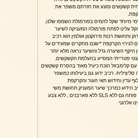
חית קשקשים ומונע את חזרתם משפר את
קפת.
מי מיוחד שקל להמיס בפורמולת השמפו שלנו,
ל עלינו לפתח פורמולה המעניקה לשיער
וק ותחושת רכות פירוקטון אולמין הוא רכיב
ם לגירוי הקרקפת *ישנם מחקרים שמעידים על
ן היקף השיערה גדל והשיער נראה מלא יותר
אנטי פטרייתי המסייע בהעלמת הקשקשים.
ד עם קלימבזול הוכח כיעיל מאוד בהסרת קשקשים
ליצילית- רכיב ידוע גם ביעילותו כמשפר
לוף עדין וחידוש תאי העור והקרקפת
Polyqu – זהו רכיב הידוע כמרכך שיער המעניק תחושת משי
ומראה בריא יותר המוצר שלנו פותח גם ללא SLS ללא פארבנים , ללא צבע
ו אלרגני