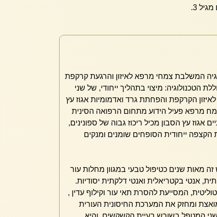
גיל 3.
Control®- טכנולוגיה המשלבת צמחי מרפא לאיזון והרגעת קרקפת
ת הטכנולוגיה: מיצוי בתהליך ייחודי, של שני
איזון הקרקפת והפחתת גרד ואדמומיות אגוז עץ
מח מרפא פעיל הידוע מתחום הרפואה הסינית
ם אגוז עץ הסבון מכיל ריכוז גבוה של ספונינים,
ת הקצפה ייחודית הסופחים שומנים ומנקים
ה מאות שנים כטיפול טבעי במגוון מחלות עור
תית, אנטי בקטריאלית ואנטי דלקתית יסודיות.
וליטית, המסייעת להסרת תאי עור וקילוף עדין ,
אצת ומחזק את המערכת החיסונית העורית
חדשני המטפל בשורש בעיית הקשקשים, והיא