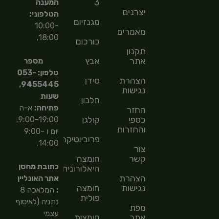
3
המענה
יצרנים
הטלפוני:
מגנזיום
10:00-
מאמרים
18:00,
כורכום
תקנון
אתר
אבץ
מספר
טלפון: 053-
הצהרת
סידן
9455445,
נגישות
שעות
חלבון
פתיחה:
א-ה
החזר
כספי
קולגן
9:00-19:00,
והחזרות
יום ו 9:00-
פרוביוטיקה
14:00.
צור
קשר
חומצה
כתובת מחסן
היאלורונית
הצהרת
אתר האונליין
נגישות
חומצה
:
המלאכה 8
פולית
נתניה (לאיסוף
מפת
עצמי
אתר
חומצות