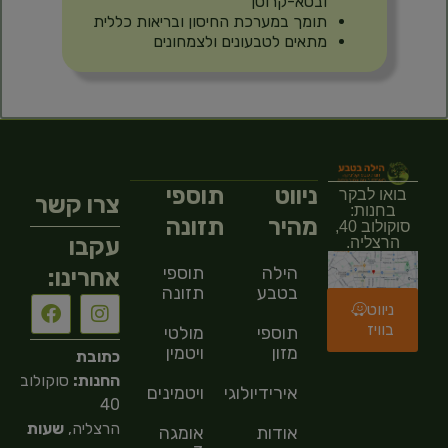
ובטא-קרוטן
תומך במערכת החיסון ובריאות כללית
מתאים לטבעונים ולצמחונים
ניווט
תוספי
בואו לבקר
צרו קשר
בחנות:
מהיר
תזונה
סוקולוב 40,
עקבו
הרצליה.
הילה
תוספי
אחרינו:
בטבע
תזונה
ניווט
בוויז
תוספי
מולטי
מזון
ויטמין
כתובת
החנות:
סוקולוב
אירידיולוגיה
ויטמינים
40
הרצליה,
שעות
אודות
אומגה