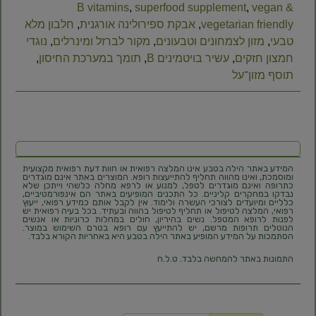
B vitamins
,
superfood supplement
,
vegan &
vegetarian friendly
,
אבקת ספירולינה אורגנית
,
חלבון מלא
טבעי
,
מזון לצמחונים וטבעונים
,
מקור לברזל ומינרלים
,
נוגדי
חמצון חזקים
,
עשיר בויטמינים B
,
תומך במערכת החיסון
,
תוסף מזון־על
המידע באתר הילה בטבע אינו המלצה רפואית או חוות דעת רפואית מקצועית
ומוסמכת, ואינו מהווה תחליף להתייעצות רופא. המוצרים באתר אינם מוגדרים
כתרופה ואינם מוגדרים לטפל, למנוע או לרפא מחלה כלשהי וייתכן שלא
נבדקו במחקרים קליניים. כל התכנים המופיעים באתר הם אינפורמטיביים,
כלליים ומיועדים לצורכי העשרה ולימוד. אין לקבל אותם כמידע רפואי, ייעוץ
רפואי, המלצה לטיפול או תחליף לטיפול בהווה ובעתיד. בכל בעיה רפואית יש
לפנות לרופא המטפל. נשים בהיריון, חולים במחלות כרוניות או אנשים
הנוטלים תרופות מרשם, יש להתייעץ עם רופא בטרם השימוש במוצר.
הסתמכות על המידע המופיע באתר הילה בטבע היא באחריות הקורא בלבד.
התמונות באתר להמחשה בלבד. ט.ל.ח