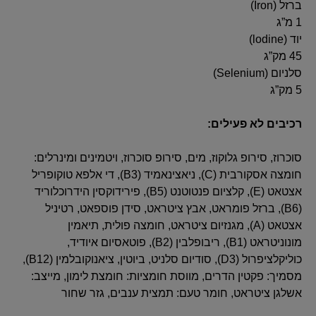
ברזל‏ (Iron)‏
1 מ”ג
יוד‏ (lodine)‏
45 מק”ג
סלניום‏ (Selenium)‏
5 מק”ג
רכיבים לא פעילים:
סוכרוז, סירופ גלוקוז, מים, סירופ סוכרוז, ויטמינים ומינרלים:
חומצה אסקורבית (C), ניאצינאמיד (B3), די אלפא טוקופריל
אצטאט (E), קלציום פנטוטנט (B5), פירידוקסין הידרוכלוריד
(B6), ברזל פומראט, אבץ ציטראט, סידן פוספאט, רטיניל
אצטאט (A), מגנזיום ציטראט, חומצה פולית, תיאמין
מונוניטראט (B1), ריבופלבין (B2), פוטאסיום איודיד,
כוליקלציפרול (D3), סודיום סלניט, ביוטין, ציאנוקובלמין (B12),
מסמיך: פקטין הדרים, מווסת חומציות: חומצת לימון, מייצב:
אשלגן ציטראט, חומר טעם: תמצית ענבים, גזר שחור