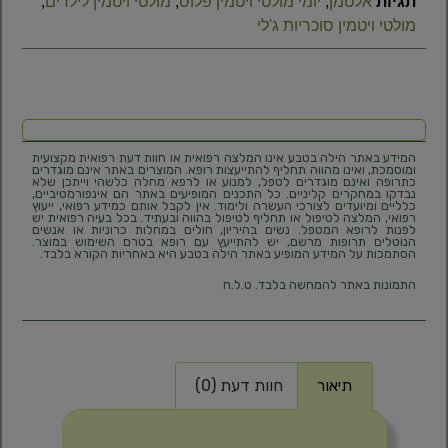
תגיות
אלטמן
,
יומי מולטי ויטמין פלוס
,
מולטי ויטמין לילדים
,
מולטי ויטמין סוכריות ג'לי
המידע באתר הילה בטבע אינו המלצה רפואית או חוות דעת רפואית מקצועית
ומוסמכת, ואינו מהווה תחליף להתייעצות רופא. המוצרים באתר אינם מוגדרים
כתרופה ואינם מוגדרים לטפל, למנוע או לרפא מחלה כלשהי וייתכן שלא
נבדקו במחקרים קליניים. כל התכנים המופיעים באתר הם אינפורמטיביים,
כלליים ומיועדים לצורכי העשרה ולימוד. אין לקבל אותם כמידע רפואי, ייעוץ
רפואי, המלצה לטיפול או תחליף לטיפול בהווה ובעתיד. בכל בעיה רפואית יש
לפנות לרופא המטפל. נשים בהיריון, חולים במחלות כרוניות או אנשים
הנוטלים תרופות מרשם, יש להתייעץ עם רופא בטרם השימוש במוצר.
הסתמכות על המידע המופיע באתר הילה בטבע היא באחריות הקורא בלבד.
התמונות באתר להמחשה בלבד. ט.ל.ח
תיאור
חוות דעת (0)