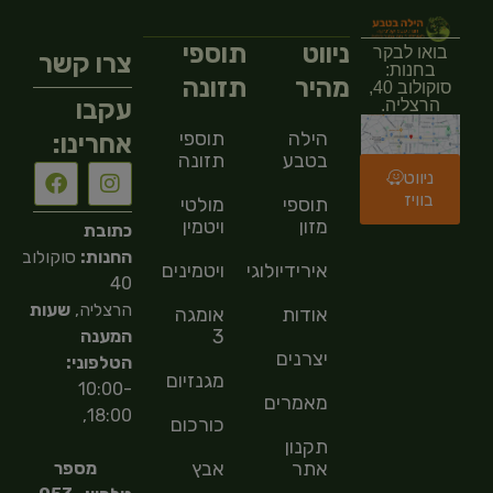
ניווט
תוספי
בואו לבקר
צרו קשר
בחנות:
מהיר
תזונה
סוקולוב 40,
עקבו
הרצליה.
הילה
תוספי
אחרינו:
בטבע
תזונה
ניווט
בוויז
תוספי
מולטי
מזון
ויטמין
כתובת
החנות:
סוקולוב
אירידיולוגיה
ויטמינים
40
הרצליה,
שעות
אודות
אומגה
3
המענה
יצרנים
הטלפוני:
מגנזיום
10:00-
מאמרים
18:00,
כורכום
תקנון
אתר
אבץ
מספר