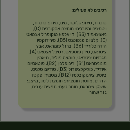
רכיבים לא פעילים:
סוכרוז, סירופ גלוקוז, מים, סירופ סוכרוז,
ויטמינים ומינרלים: חומצה אסקורבית (C),
ניאצינאמיד (B3), די אלפא טוקופריל אצטאט
(E), קלציום פנטוטנט (B5), פירידוקסין
הידרוכלוריד (B6), ברזל פומראט, אבץ
ציטראט, סידן פוספאט, רטיניל אצטאט (A),
מגנזיום ציטראט, חומצה פולית, תיאמין
מונוניטראט (B1), ריבופלבין (B2), פוטאסיום
איודיד, כוליקלציפרול (D3), סודיום סלניט,
ביוטין, ציאנוקובלמין (B12), מסמיך: פקטין
הדרים, מווסת חומציות: חומצת לימון, מייצב:
אשלגן ציטראט, חומר טעם: תמצית ענבים,
גזר שחור