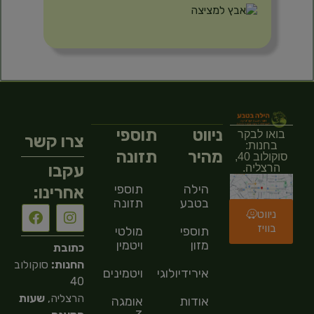
ניווט
תוספי
בואו לבקר
צרו קשר
בחנות:
מהיר
תזונה
סוקולוב 40,
עקבו
הרצליה.
הילה
תוספי
אחרינו:
בטבע
תזונה
ניווט
בוויז
תוספי
מולטי
מזון
ויטמין
כתובת
החנות:
סוקולוב
אירידיולוגיה
ויטמינים
40
הרצליה,
שעות
אודות
אומגה