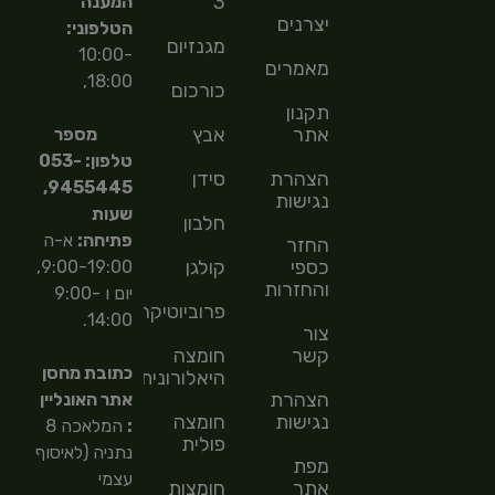
3
המענה
יצרנים
הטלפוני:
מגנזיום
10:00-
מאמרים
18:00,
כורכום
תקנון
אתר
אבץ
מספר
טלפון: 053-
הצהרת
סידן
9455445,
נגישות
שעות
חלבון
פתיחה:
א-ה
החזר
כספי
קולגן
9:00-19:00,
והחזרות
יום ו 9:00-
פרוביוטיקה
14:00.
צור
קשר
חומצה
כתובת מחסן
היאלורונית
הצהרת
אתר האונליין
נגישות
חומצה
:
המלאכה 8
פולית
נתניה (לאיסוף
מפת
עצמי
אתר
חומצות