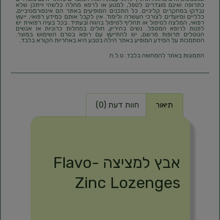
כתרופה ואינם מוגדרים לטפל, למנוע או לרפא מחלה כלשהי וייתכן שלא
נבדקו במחקרים קליניים. כל התכנים המופיעים באתר הם אינפורמטיביים,
כלליים ומיועדים לצורכי העשרה ולימוד. אין לקבל אותם כמידע רפואי, ייעוץ
רפואי, המלצה לטיפול או תחליף לטיפול בהווה ובעתיד. בכל בעיה רפואית יש
לפנות לרופא המטפל. נשים בהיריון, חולים במחלות כרוניות או אנשים
הנוטלים תרופות מרשם, יש להתייעץ עם רופא בטרם השימוש במוצר.
הסתמכות על המידע המופיע באתר הילה בטבע היא באחריות הקורא בלבד.
התמונות באתר להמחשה בלבד. ט.ל.ח
תיאור
חוות דעת (0)
תיאור
אבץ למציצה Flavo-
Zinc Lozenges