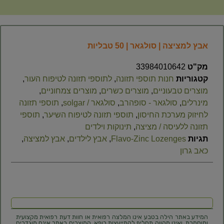
אבץ למציצה | סולגאר | 50 טבליות
מק"ט
33984010642
קטגוריות
חנות תוספי תזונה
,
לתוספי תזונה לטיפוח העור
,
מוצרים טבעוניים
,
מוצרים כשרים
,
מוצרים צמחוניים
,
מינרלים
,
סולגאר - סופהרב
,
סולגאר / solgar
,
תוספי תזונה
לחיזוק מערכת החיסון
,
תוספי תזונה לטיפוח השיער
,
תוספי
תזונה ללעיסה / מציצה
,
תינוקות וילדים
תגיות
Flavo-Zinc Lozenges
,
אבץ לילדים
,
אבץ למציצה
,
כאב גרון
המידע באתר הילה בטבע אינו המלצה רפואית או חוות דעת רפואית מקצועית
ומוסמכת, ואינו מהווה תחליף להתייעצות רופא. המוצרים באתר אינם מוגדרים