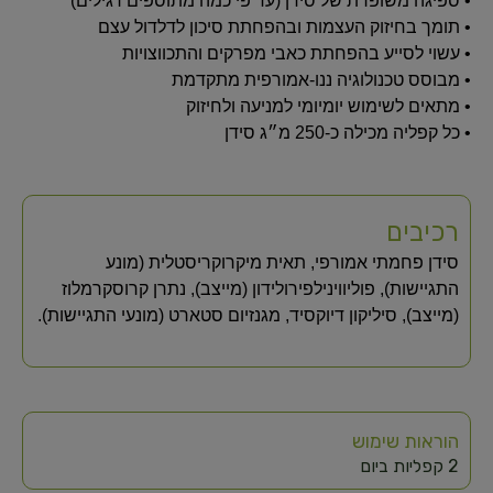
• ספיגה משופרת של סידן (עד פי כמה מתוספים רגילים)
• תומך בחיזוק העצמות ובהפחתת סיכון לדלדול עצם
• עשוי לסייע בהפחתת כאבי מפרקים והתכווצויות
• מבוסס טכנולוגיה ננו-אמורפית מתקדמת
• מתאים לשימוש יומיומי למניעה ולחיזוק
• כל קפליה מכילה כ-250 מ״ג סידן
רכיבים
סידן פחמתי אמורפי, תאית מיקרוקריסטלית (מונע
התגיישות), פוליווינילפירולידון (מייצב), נתרן קרוסקרמלוז
(מייצב), סיליקון דיוקסיד, מגנזיום סטארט (מונעי התגיישות).
הוראות שימוש
2 קפליות ביום