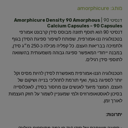
מותג: amorphicure
דנסיטי 90 |
Amorphicure Density 90 Amorphous
Calcium Capsules – 90 Capsules
דנסיטי 90 הוא תוסף תזונה מבוסס סידן קרבונט אמורפי
בטכנולוגיה ננו-אמורפית, שפותח לשיפור ספיגת הסידן בגוף
ולתמיכה בבריאות העצם. כל קפליה מכילה כ-250 מ״ג סידן,
במבנה ייחודי המאפשר ספיגה גבוהה משמעותית בהשוואה
לתוספי סידן רגילים.
הטכנולוגיה הננו-אמורפית מאפשרת לסידן להיות מסיס וקל
יותר לספיגה בגוף, ואף תורמת לתהליכי בנייה ושיקום של
העצם. המוצר מיועד לאנשים עם מחסור בסידן, לאוכלוסייה
בסיכון לאוסטאופורוזיס ולמי שמעוניין לשמור על חוזק העצמות
לאורך זמן.
יתרונות: