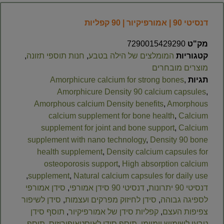
דנסיטי 90 | אמורפיקיור | 90 קפליות
מק"ט
7290015429290
קטגוריות
המומלצים של הילה בטבע
,
חנות תוספי תזונה
,
מוצרים מובחרים
תגיות
,
Amorphicure calcium for strong bones
Amorphicure Density 90 calcium capsules
,
Amorphous calcium Density benefits
,
Amorphous
calcium supplement for bone health
,
Calcium
supplement for joint and bone support
,
Calcium
supplement with nano technology
,
Density 90 bone
health supplement
,
Density calcium capsules for
osteoporosis support
,
High absorption calcium
,
supplement
,
Natural calcium capsules for daily use
דנסיטי 90 יתרונות
,
דנסיטי 90 סידן אמורפי
,
סידן אמורפי
לספיגה גבוהה
,
סידן לחיזוק מפרקים ועצמות
,
סידן לשיפור
צפיפות העצם
,
קפליות סידן של אמורפיקיור
,
תוסף סידן
טבעי לשימוש יומיומי
,
תוסף סידן לאוסטאופורוזיס
,
תוסף