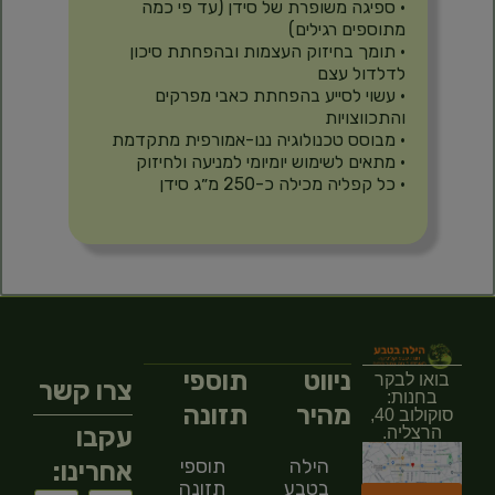
• ספיגה משופרת של סידן (עד פי כמה
מתוספים רגילים)
• תומך בחיזוק העצמות ובהפחתת סיכון
לדלדול עצם
• עשוי לסייע בהפחתת כאבי מפרקים
והתכווצויות
• מבוסס טכנולוגיה ננו-אמורפית מתקדמת
• מתאים לשימוש יומיומי למניעה ולחיזוק
• כל קפליה מכילה כ-250 מ״ג סידן
ניווט
תוספי
בואו לבקר
צרו קשר
בחנות:
מהיר
תזונה
סוקולוב 40,
עקבו
הרצליה.
הילה
תוספי
אחרינו:
בטבע
תזונה