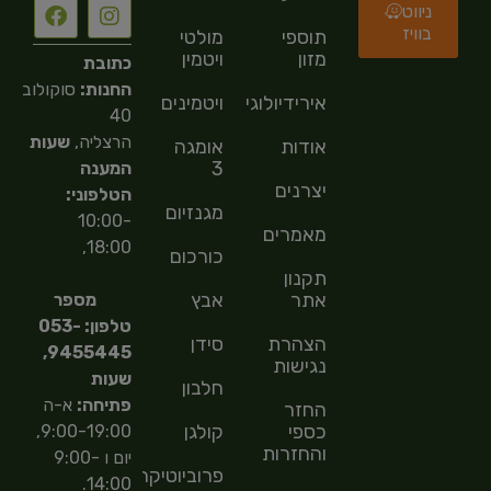
ניווט
בוויז
תוספי
מולטי
מזון
ויטמין
כתובת
החנות:
סוקולוב
אירידיולוגיה
ויטמינים
40
הרצליה,
שעות
אודות
אומגה
3
המענה
יצרנים
הטלפוני:
מגנזיום
10:00-
מאמרים
18:00,
כורכום
תקנון
אתר
אבץ
מספר
טלפון: 053-
הצהרת
סידן
9455445,
נגישות
שעות
חלבון
פתיחה:
א-ה
החזר
כספי
קולגן
9:00-19:00,
והחזרות
יום ו 9:00-
פרוביוטיקה
14:00.