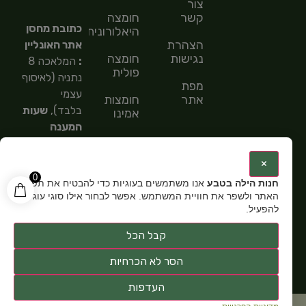
צור
קשר
חומצה
כתובת מחסן
היאלורונית
הצהרת
אתר האונליין
נגישות
חומצה
:
המלאכה 8
פולית
נתניה (לאיסוף
מפת
עצמי
אתר
חומצות
בלבד),
שעות
אמינו
המענה
חומצות
הטלפוני
שומן
9:00-
:
×
15:00,
מספר
0
חנות הילה בטבע
אנו משתמשים בעוגיות כדי להבטיח את תפקוד
טלפון: 054-
האתר ולשפר את חוויית המשתמש. אפשר לבחור אילו סוגי עוגיות
5585151,
שעות
להפעיל.
פתיחה:
א-ה
קבל הכל
9:00-15:00
הסר לא הכרחיות
העדפות