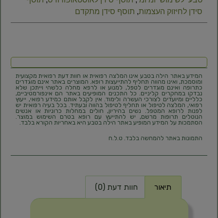
סידן לחיזוק העצמות
,
תוסף סידן מתקדם
המידע באתר הילה בטבע אינו המלצה רפואית או חוות דעת רפואית מקצועית
ומוסמכת, ואינו מהווה תחליף להתייעצות רופא. המוצרים באתר אינם מוגדרים
כתרופה ואינם מוגדרים לטפל, למנוע או לרפא מחלה כלשהי וייתכן שלא
נבדקו במחקרים קליניים. כל התכנים המופיעים באתר הם אינפורמטיביים,
כלליים ומיועדים לצורכי העשרה ולימוד. אין לקבל אותם כמידע רפואי, ייעוץ
רפואי, המלצה לטיפול או תחליף לטיפול בהווה ובעתיד. בכל בעיה רפואית יש
לפנות לרופא המטפל. נשים בהיריון, חולים במחלות כרוניות או אנשים
הנוטלים תרופות מרשם, יש להתייעץ עם רופא בטרם השימוש במוצר.
הסתמכות על המידע המופיע באתר הילה בטבע היא באחריות הקורא בלבד.
התמונות באתר להמחשה בלבד. ט.ל.ח
תיאור
חוות דעת (0)