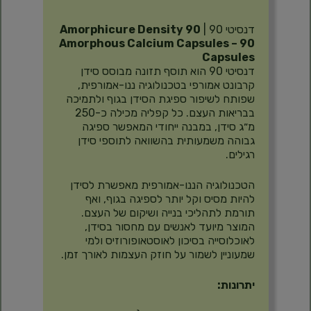
תיאור
דנסיטי 90 |
Amorphicure Density 90
Amorphous Calcium Capsules – 90
Capsules
דנסיטי 90 הוא תוסף תזונה מבוסס סידן
קרבונט אמורפי בטכנולוגיה ננו-אמורפית,
שפותח לשיפור ספיגת הסידן בגוף ולתמיכה
בבריאות העצם. כל קפליה מכילה כ-250
מ״ג סידן, במבנה ייחודי המאפשר ספיגה
גבוהה משמעותית בהשוואה לתוספי סידן
רגילים.
הטכנולוגיה הננו-אמורפית מאפשרת לסידן
להיות מסיס וקל יותר לספיגה בגוף, ואף
תורמת לתהליכי בנייה ושיקום של העצם.
המוצר מיועד לאנשים עם מחסור בסידן,
לאוכלוסייה בסיכון לאוסטאופורוזיס ולמי
שמעוניין לשמור על חוזק העצמות לאורך זמן.
יתרונות: