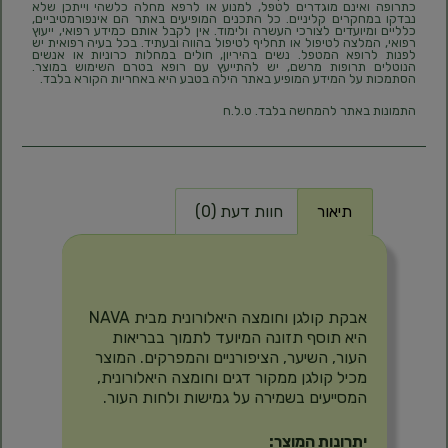
כתרופה ואינם מוגדרים לטפל, למנוע או לרפא מחלה כלשהי וייתכן שלא
נבדקו במחקרים קליניים. כל התכנים המופיעים באתר הם אינפורמטיביים,
כלליים ומיועדים לצורכי העשרה ולימוד. אין לקבל אותם כמידע רפואי, ייעוץ
רפואי, המלצה לטיפול או תחליף לטיפול בהווה ובעתיד. בכל בעיה רפואית יש
לפנות לרופא המטפל. נשים בהיריון, חולים במחלות כרוניות או אנשים
הנוטלים תרופות מרשם, יש להתייעץ עם רופא בטרם השימוש במוצר.
הסתמכות על המידע המופיע באתר הילה בטבע היא באחריות הקורא בלבד.
התמונות באתר להמחשה בלבד. ט.ל.ח
תיאור
חוות דעת (0)
תיאור
אבקת קולגן וחומצה היאלורונית מבית NAVA
היא תוסף תזונה המיועד לתמוך בבריאות
העור, השיער, הציפורניים והמפרקים. המוצר
מכיל קולגן ממקור דגים וחומצה היאלורונית,
המסייעים בשמירה על גמישות ולחות העור.
יתרונות המוצר: