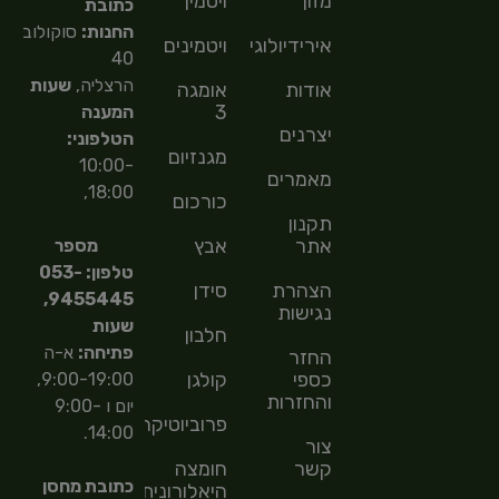
מזון
ויטמין
כתובת
החנות:
סוקולוב
אירידיולוגיה
ויטמינים
40
הרצליה,
שעות
אודות
אומגה
3
המענה
יצרנים
הטלפוני:
מגנזיום
10:00-
מאמרים
18:00,
כורכום
תקנון
אתר
אבץ
מספר
טלפון: 053-
הצהרת
סידן
9455445,
נגישות
שעות
חלבון
פתיחה:
א-ה
החזר
כספי
קולגן
9:00-19:00,
והחזרות
יום ו 9:00-
פרוביוטיקה
14:00.
צור
קשר
חומצה
כתובת מחסן
היאלורונית