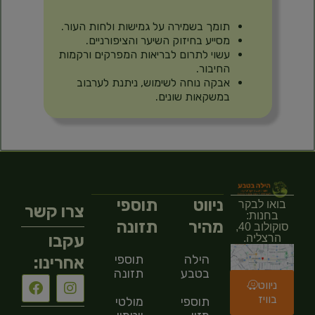
תומך בשמירה על גמישות ולחות העור.
מסייע בחיזוק השיער והציפורניים.
עשוי לתרום לבריאות המפרקים ורקמות
החיבור.
אבקה נוחה לשימוש, ניתנת לערבוב
במשקאות שונים.
ניווט
תוספי
בואו לבקר
צרו קשר
בחנות:
מהיר
תזונה
סוקולוב 40,
עקבו
הרצליה.
הילה
תוספי
אחרינו:
בטבע
תזונה
ניווט
בוויז
תוספי
מולטי