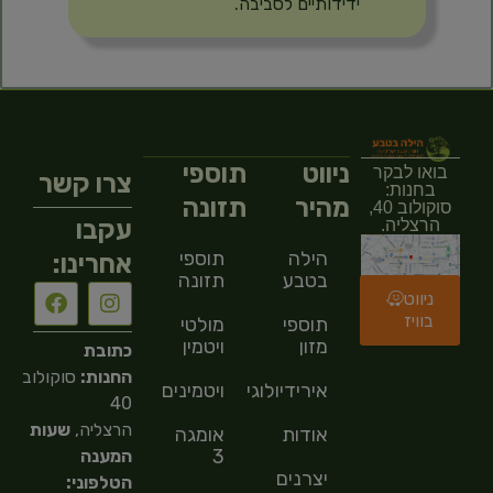
ידידותיים לסביבה.
ניווט
תוספי
בואו לבקר
צרו קשר
בחנות:
מהיר
תזונה
סוקולוב 40,
עקבו
הרצליה.
הילה
תוספי
אחרינו:
בטבע
תזונה
ניווט
בוויז
תוספי
מולטי
מזון
ויטמין
כתובת
החנות:
סוקולוב
אירידיולוגיה
ויטמינים
40
הרצליה,
שעות
אודות
אומגה
3
המענה
יצרנים
הטלפוני: