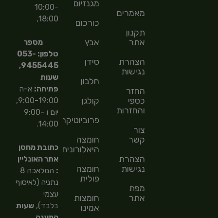
מגנזיום
10:00-
מאמרים
18:00,
כורכום
תקנון
אתר
אבץ
מספר
טלפון: 053-
הצהרת
סידן
9455445,
נגישות
שעות
חלבון
פתיחה:
א-ה
החזר
כספי
קולגן
9:00-19:00,
והחזרות
יום ו 9:00-
פרוביוטיקה
14:00.
צור
קשר
חומצה
כתובת מחסן
היאלורונית
הצהרת
אתר האונליין
נגישות
חומצה
:
המלאכה 8
פולית
נתניה (לאיסוף
מפת
עצמי
אתר
חומצות
בלבד),
שעות
אמינו
המענה