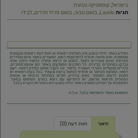
בישראל
,
קוסמטיקה טבעית
תגיות
Lavido
,
בושם טבעי
,
בושם פרחי הדרים
,
לבידו
המידע באתר הילה בטבע אינו המלצה רפואית או חוות דעת רפואית מקצועית
ומוסמכת, ואינו מהווה תחליף להתייעצות רופא. המוצרים באתר אינם מוגדרים
כתרופה ואינם מוגדרים לטפל, למנוע או לרפא מחלה כלשהי וייתכן שלא
נבדקו במחקרים קליניים. כל התכנים המופיעים באתר הם אינפורמטיביים,
כלליים ומיועדים לצורכי העשרה ולימוד. אין לקבל אותם כמידע רפואי, ייעוץ
רפואי, המלצה לטיפול או תחליף לטיפול בהווה ובעתיד. בכל בעיה רפואית יש
לפנות לרופא המטפל. נשים בהיריון, חולים במחלות כרוניות או אנשים
הנוטלים תרופות מרשם, יש להתייעץ עם רופא בטרם השימוש במוצר.
הסתמכות על המידע המופיע באתר הילה בטבע היא באחריות הקורא בלבד.
התמונות באתר להמחשה בלבד. ט.ל.ח
תיאור
חוות דעת (0)