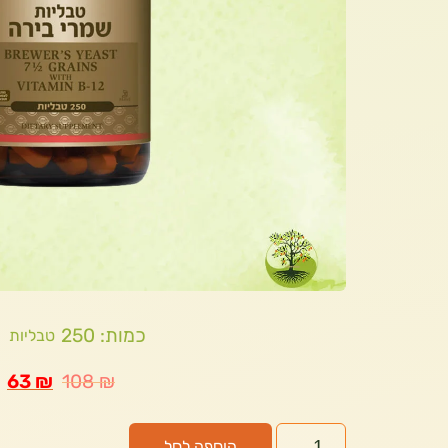
כמות: 250
טבליות
63
₪
108
₪
הוספה לסל