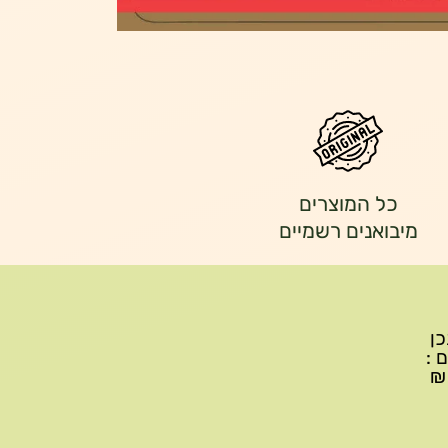
כל המוצרים
מיבואנים רשמיים
יתכן
ם :
עד 299₪ עלות משלוח 22₪, ברכישה של 300-599 ₪