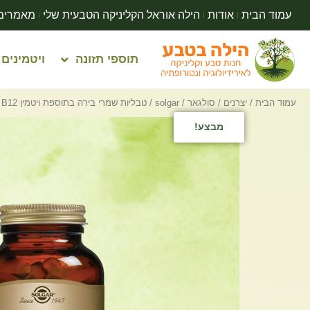
עמוד הבית
אודות
הילה אוראל הקליניקה הטבעית שלי
מאמרים
תוספי תזונה
ויטמינים
עמוד הבית
/
יצרנים
/
סולגאר / solgar
/ טבליות שמרי בירה בתוספת ויטמין B12 | סולגאר | 250 טבליות
מבצע!