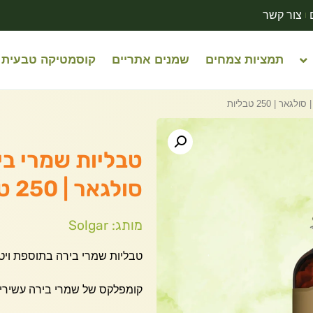
צור קשר
תמציות צמחים
שמנים אתריים
קוסמטיקה טבעית
סולגאר | 250 טבליות
מותג: Solgar
טבליות שמרי בירה בתוספת ויטמין ewers_Yeast_Lable
קומפלקס של שמרי בירה עשירים בויטמיני B בתו