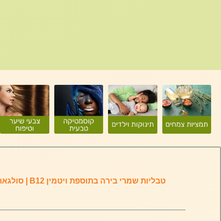
טבליות שמרי בירה בתוספת ויטמין B12 | סולגאר | 250 טבליות