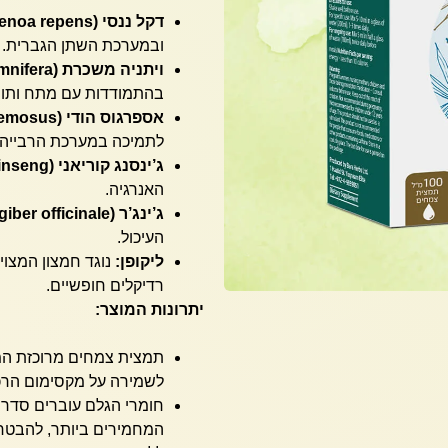
דקל ננסי (Serenoa repens):
ובמערכת השתן הגברית.
ויתניה משכרת (Withania somnifera):
בהתמודדות עם מתח ותומך
אספרגוס הודי (Asparagus racemosus):
לתמיכה במערכת הרבייה.
ג’ינסנג קוריאני (Panax ginseng):
האנרגיה.
ג’ינג’ר (Zingiber officinale):
העיכול.
ליקופן:
נוגד חמצון המצוי 
רדיקלים חופשיים.
יתרונות המוצר:
לשמירה על מקסימום הרכי
חומרי הגלם עוברים סדרת
המחמירים ביותר, להבטחת ז