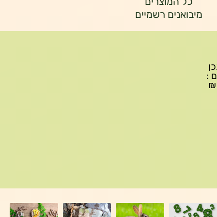
כל המוצרים
מיבואנים רשמיים
יתכן
ם :
עד 299₪ עלות משלוח 22₪, ברכישה של 300-599 ₪