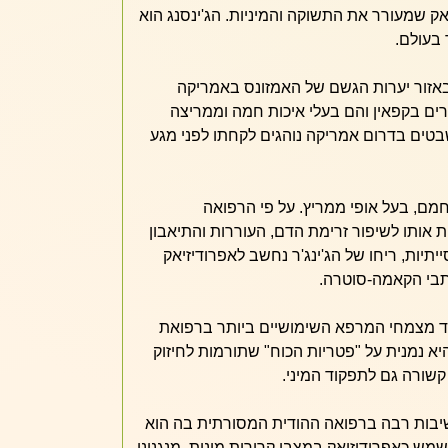
 שמעורר את התשוקה והמיניות. הג'ינסנג הוא
בעולם.
אזור יערות הגשם של האמזונס באמריקה
רים בקפאין והם בעלי איכות חמה וממריצה
בטים בדרום אמריקה נוהגים לקחתו לפני מגע
חמם, בעל אופי ממריץ. על פי הרפואה
ת אותו לשיפור זרימת הדם, העוררות והתיאבון
יתיות, ריחו של הג'ינג'ר נחשב לאפרודיזיאק
כתבי הקאמה-סוטרה.
ד מצמחי המרפא השימושיים ביותר ברפואת
א נמנית על "פטריות הכוח" שתורמות לחיזוק
 קשורה גם לתפקוד המיני.
יבות רבה ברפואה ההודית המסורתית בה הוא
ש כאפרודיזיאק במצבי קרירות מינית. מנגנוני