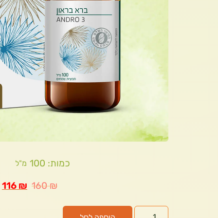
כמות: 100
מ"ל
116
₪
160
₪
הוספה לסל