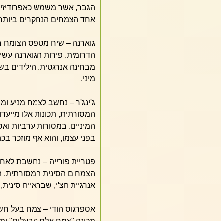
הגבר, אשר משמש כאפרודיזיאק
אחד הצמחים הנחקרים ביותר 
גוארנה – שיח מטפס הצומח ב
הדרומית. פירות הגוארנה עשי
מבחינה אנרגטית. הילידים בש
מיני.
ג'ינג'ר – נחשב לצמח מניע ומ
המסורתית, תכונות אלו מייעדו
המיניים. במסורות ערביות ואסי
בפני עצמו, והוא אף מוזכר ב
פטריית פורייה – נחשבת לאח
הצמחים הסינית המסורתית. הי
אנרגיית הצ'י, שבראייה סינית,
אספרגוס הודי – צמח בעל חש
מכונה "צמח אלף הבעלים" ומשמ