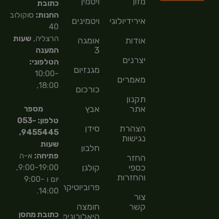
מזון
ויטמין
כתובת
החנות:
סוקולוב
אירידיולוגיה
ויטמינים
40
הרצליה,
שעות
אודות
אומגה
3
המענה
יצרנים
הטלפוני:
מגנזיום
10:00-
מאמרים
18:00,
כורכום
תקנון
אתר
אבץ
מספר
טלפון: 053-
הצהרת
סידן
9455445,
נגישות
שעות
חלבון
פתיחה:
א-ה
החזר
כספי
קולגן
9:00-19:00,
והחזרות
יום ו 9:00-
פרוביוטיקה
14:00.
צור
קשר
חומצה
כתובת מחסן
היאלורונית