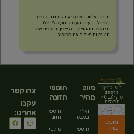
תיאור
משקה‭ ‬אלוורה אורגני‭ ‬עם‭ ‬צמחים , מסייע
לטיפול בבעיות מערכת העיכול! שילוב
הצמחים הממוצים בגליצרין משפרים את
הטעם ומעצימים את הטיפול.
ניווט
תוספי
בואו לבקר
צרו קשר
בחנות:
מהיר
תזונה
סוקולוב 40,
עקבו
הרצליה.
הילה
תוספי
אחרינו:
בטבע
תזונה
ניווט
בוויז
תוספי
מולטי