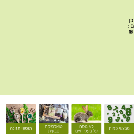
יתכן
ם :
עד 299₪ עלות משלוח 22₪, ברכישה של 300-599 ₪