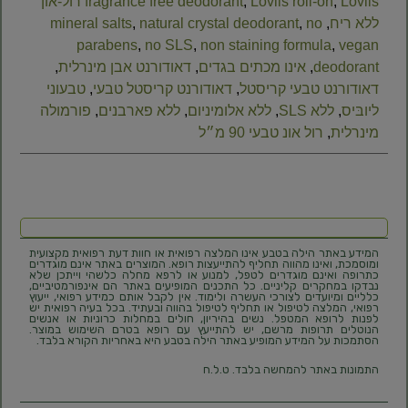
,
Lovlis roll-on
,
fragrance free deodorant
Lovlis רול-און
ללא ריח
,
no
,
natural crystal deodorant
,
mineral salts
parabens
,
no SLS
,
non staining formula
,
vegan
deodorant
,
אינו מכתים בגדים
,
דאודורנט אבן מינרלית
,
דאודורנט טבעי קריסטל
,
דאודורנט קריסטל טבעי
,
טבעוני
ליובּיס
,
ללא SLS
,
ללא אלומיניום
,
ללא פארבנים
,
פורמולה
מינרלית
,
רול אונ טבעי 90 מ״ל
המידע באתר הילה בטבע אינו המלצה רפואית או חוות דעת רפואית מקצועית
ומוסמכת, ואינו מהווה תחליף להתייעצות רופא. המוצרים באתר אינם מוגדרים
כתרופה ואינם מוגדרים לטפל, למנוע או לרפא מחלה כלשהי וייתכן שלא
נבדקו במחקרים קליניים. כל התכנים המופיעים באתר הם אינפורמטיביים,
כלליים ומיועדים לצורכי העשרה ולימוד. אין לקבל אותם כמידע רפואי, ייעוץ
רפואי, המלצה לטיפול או תחליף לטיפול בהווה ובעתיד. בכל בעיה רפואית יש
לפנות לרופא המטפל. נשים בהיריון, חולים במחלות כרוניות או אנשים
הנוטלים תרופות מרשם, יש להתייעץ עם רופא בטרם השימוש במוצר.
הסתמכות על המידע המופיע באתר הילה בטבע היא באחריות הקורא בלבד.
התמונות באתר להמחשה בלבד. ט.ל.ח