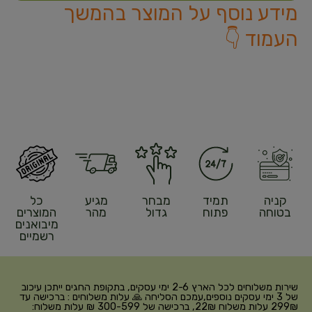
מידע נוסף על המוצר בהמשך
העמוד 👇
קניה
תמיד
מבחר
מגיע
כל
בטוחה
פתוח
גדול
מהר
המוצרים
מיבואנים
רשמיים
שירות משלוחים לכל הארץ 2-6 ימי עסקים, בתקופת החגים ייתכן עיכוב
של 3 ימי עסקים נוספים,עמכם הסליחה 🙏 עלות משלוחים : ברכישה עד
299₪ עלות משלוח 22₪, ברכישה של 300-599 ₪ עלות משלוח: