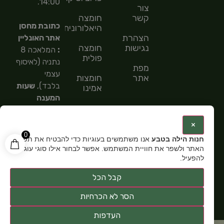
14:00.
צור
קשר
חומצה
כתובת מחסן
היאלורונית
הצהרת
אתר האונליין
נגישות
חומצה
:
המלאכה 8
פולית
נתניה (לאיסוף
מפת
עצמי
אתר
חומצות
בלבד),
שעות
אמינו
המענה
חומצות
הטלפוני
שומן
9:00-
:
×
15:00,
מספר
0
חנות הילה בטבע
אנו משתמשים בעוגיות כדי להבטיח את תפקוד
טלפון: 054-
האתר ולשפר את חוויית המשתמש. אפשר לבחור אילו סוגי עוגיות
5585151,
שעות
להפעיל.
פתיחה:
א-ה
קבל הכל
9:00-15:00
הסר לא הכרחיות
העדפות