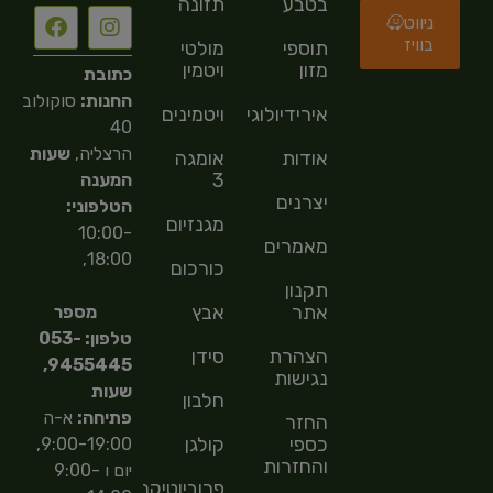
בטבע
תזונה
ניווט
בוויז
תוספי
מולטי
מזון
ויטמין
כתובת
החנות:
סוקולוב
אירידיולוגיה
ויטמינים
40
הרצליה,
שעות
אודות
אומגה
3
המענה
יצרנים
הטלפוני:
מגנזיום
10:00-
מאמרים
18:00,
כורכום
תקנון
אתר
אבץ
מספר
טלפון: 053-
הצהרת
סידן
9455445,
נגישות
שעות
חלבון
פתיחה:
א-ה
החזר
כספי
קולגן
9:00-19:00,
והחזרות
יום ו 9:00-
פרוביוטיקה