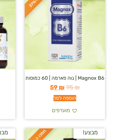
ס
כ
ו
כ
-
3
7
Magnox B6 | נוה פארמה | 60 כמוסות
59
₪
95
₪
הוספה לסל
מועדפים
ח
%
מבצע!
מבצ