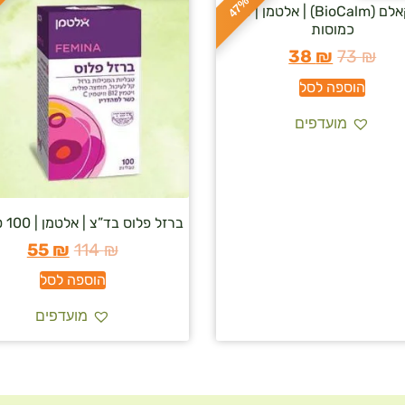
ס
כ
ו
כ
-
4
7
ביו קאלם (BioCalm) | אלטמן | 30
כמוסות
38
₪
73
₪
הוספה לסל
מועדפים
ברזל פלוס בד”צ | אלטמן | 100 טבליות
55
₪
114
₪
הוספה לסל
מועדפים