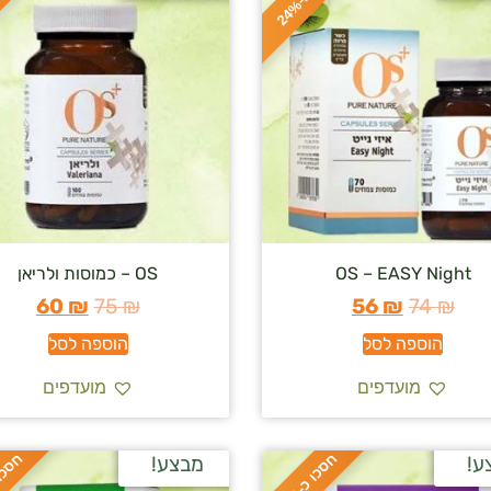
ס
כ
ו
כ
-
2
4
OS – EASY Night
OS – כמוסות ולריאן
60
₪
75
₪
56
₪
74
₪
הוספה לסל
הוספה לסל
מועדפים
מועדפים
ח
%
ח
%
ע!
מבצע!