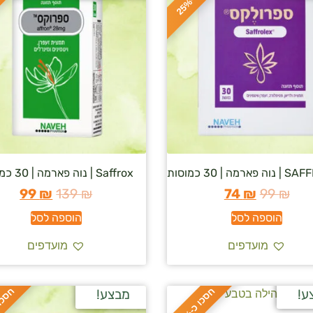
ס
כ
ו
כ
-
2
5
רמה | 30 כמוסות
Saffrox | נוה פארמה | 30 כמוסות
99
₪
139
₪
74
₪
99
₪
הוספה לסל
הוספה לסל
מועדפים
מועדפים
ח
%
ח
%
ע!
מבצע!