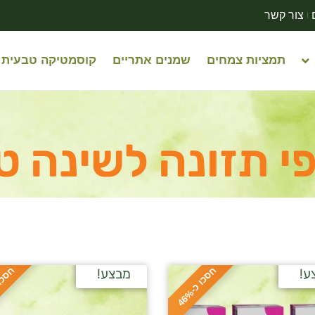
צור קשר
תמציות צמחים
שמנים אתריים
קוסמטיקה טבעית
י תזונה לשינה ט
ח
%
ח
%
ע!
מבצע!
ס
כ
ו
כ
-
4
6