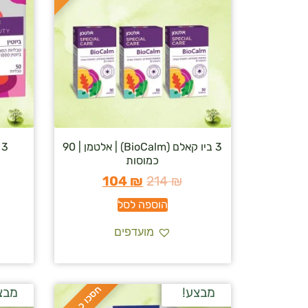
3 ביו קאלם (BioCalm) | אלטמן | 90
3 ביוטין | אלטמן | 50 טבליות
כמוסות
104
₪
214
₪
הוספה לסל
מועדפים
ח
%
מבצע!
מבצ