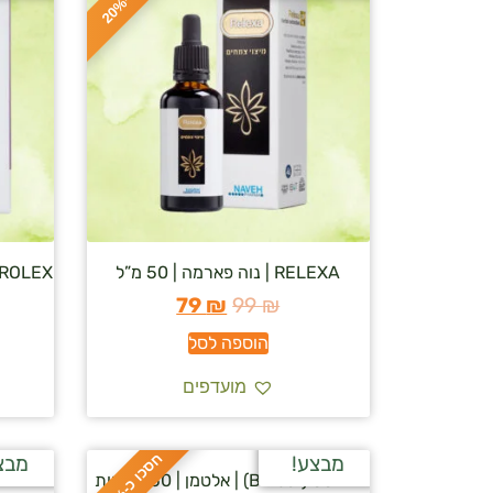
ס
כ
ו
כ
-
2
0
RELEXA | נוה פארמה | 50 מ”ל
SAFFROLEX | נוה פא
79
₪
99
₪
הוספה לסל
מועדפים
ח
%
מבצע!
מבצ
בי רסט (B Rest) | אלטמן | 50 קפליות