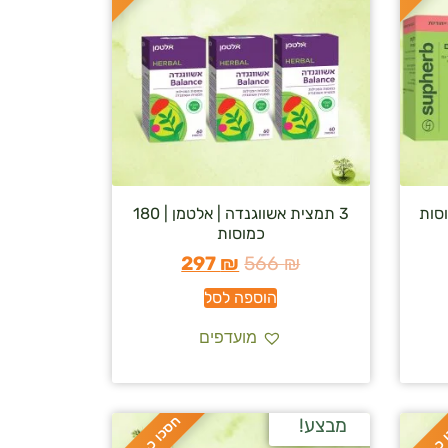
3 תמצית אשווגנדה | אלטמן | 180
כמוסות
297
₪
566
₪
הוספה לסל
מועדפים
ח
%
מבצע!