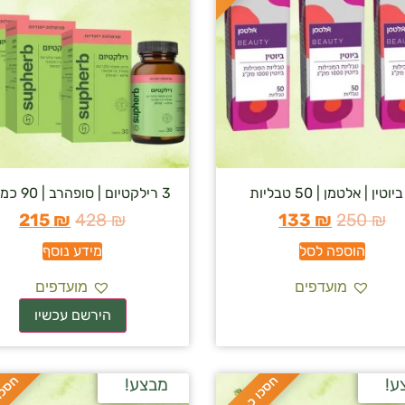
3 רילקטיום | סופהרב | 90 כמוסות
215
₪
428
₪
133
₪
250
₪
הוספה לסל
מידע נוסף
מועדפים
מועדפים
ח
%
ח
%
ע!
מבצע!