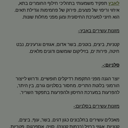
לאבץ
תפקיד משמעותי בתהליכי חילוף החומרים בתא,
איחוי וריפוי של פצעים, פירוק של פחמימות וגדילת תאים.
הוא חיוני למערכת החיסונית ומגן מפני מחלות שונות.
מזונות עשירים באבץ:-
קטניות, ביצים, בוטנים, בשר אדום, אגוזים וגרעינים, נבט
חיטה, פירות ים, בזיליקום שומשום ודגנים מלאים.
סלניום:-
יוצר הגנה מפני התקפות רדיקלים חופשיים. ודרוש לייצור
הורמוני בלוטת התריס. מחסור בסלניום גורם, בין היתר,
להפרעות במערכת החיסון ולהפרעות בתפקוד השריר.
מזונות עשירים בסלניום:-
מאכלים עשירים בחלבונים כגון דגים, בשר, עוף, ביצים,
קטניות, אגוזי ברזיל (בכמות קטנה), סויה, אספרגוס, פטריות,