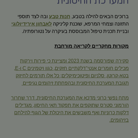
המערכת החיסונית
ברוכים הבאים להילה בטבע,
חנות טבע
ובה לצד תוספי
התזונה וצמחי המרפא, שוכנת קליניקה
לאבחון אירידיולוגי
ובניית תכנית טיפול המבוססת בעיקרה על נטורופתיה.
מקורות מחקריים לקריאה מורחבת
סקירה שפורסמה בשנת 2023 ומציינת כי פירות וירקות
מכילים חומרים אנטי־דלקתיים חזקים, כגון ויטמינים C ו‑E,
בטא‑קרוטן, סלניום ופיטוכימיקלים; כל אלו תורמים לחיזוק
תגובת המערכת החיסונית ובהפחתת זיהומים נגיפיים
מתח נפשי כרוני מדכא את המערכת החיסונית. דרך שחרור
הורמוני סטרס שתוקפים את תפקוד תאי החיסון, מגדילים
דלקות כרוניות ואף משבשים את היכולת של הגוף להילחם
בזיהומים.