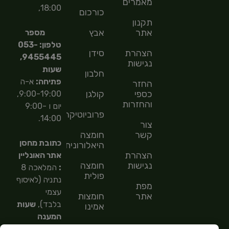
מאמרים
18:00,
כורכום
תקנון
אתר
אבץ
מספר
טלפון: 053-
הצהרת
סידן
9455445,
נגישות
שעות
חלבון
פתיחה:
א-ה
החזר
כספי
קולגן
9:00-19:00,
והחזרות
יום ו 9:00-
פרוביוטיקה
14:00.
צור
קשר
חומצה
כתובת מחסן
היאלורונית
הצהרת
אתר האונליין
נגישות
חומצה
:
המלאכה 8
פולית
נתניה (לאיסוף
מפת
עצמי
אתר
חומצות
בלבד),
שעות
אמינו
המענה
חומצות
הטלפוני