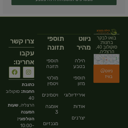
ניווט
תוספי
בואו לבקר
צרו קשר
בחנות:
מהיר
תזונה
סוקולוב 40,
עקבו
הרצליה.
הילה
תוספי
אחרינו:
בטבע
תזונה
ניווט
בוויז
תוספי
מולטי
מזון
ויטמין
כתובת
החנות:
סוקולוב
אירידיולוגיה
ויטמינים
40
הרצליה,
שעות
אודות
אומגה
3
המענה
יצרנים
הטלפוני:
מגנזיום
10:00-