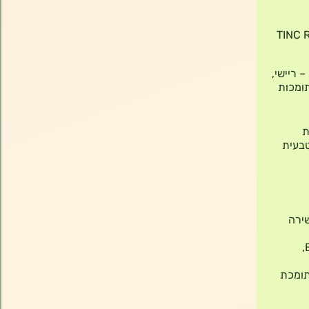
TINC Re
 – ריישי,
תומכות
ת
טבעית
, עשירה
פטריית שיטאקי (Lentinula edodes) – מקור טבעי לוויטמינים מקבוצת B,
עית ותומכת