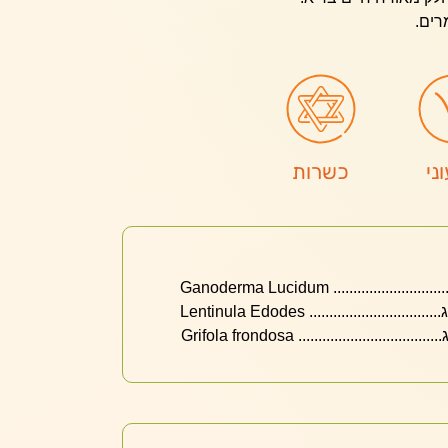
רים.
ני
כשרות