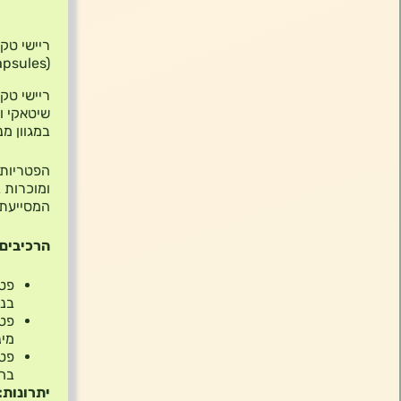
תיאור
apsules)
שיטאקי ו
במגוון מנ
הפטריות 
ומוכרות 
המסייעת ל
הרכיבים 
בנו
מינ
בחי
יתרונות: