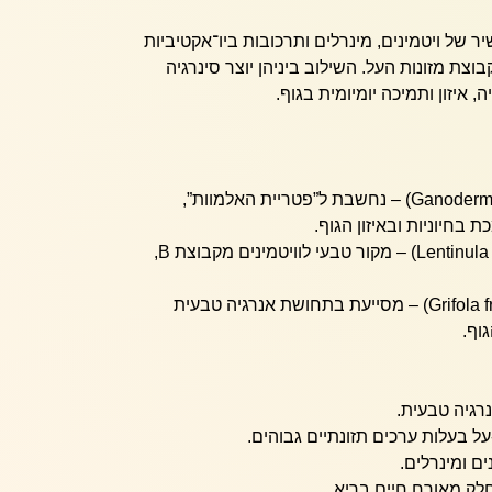
 של ויטמינים, מינרלים ותרכובות ביו־אקטיביות
צת מזונות העל. השילוב ביניהן יוצר סינרגיה
איזון ותמיכה יומיומית בגוף.
פטריית ריישי (Ganoderma lucidum) – נחשבת ל”פטריית האלמוות”,
 בחיוניות ובאיזון הגוף.
פטריית שיטאקי (Lentinula edodes) – מקור טבעי לוויטמינים מקבוצת B,
פטריית מאיטקי (Grifola frondosa) – מסייעת בתחושת אנרגיה טבעית
וף.
רגיה טבעית.
 בעלות ערכים תזונתיים גבוהים.
ים ומינרלים.
לק מאורח חיים בריא.