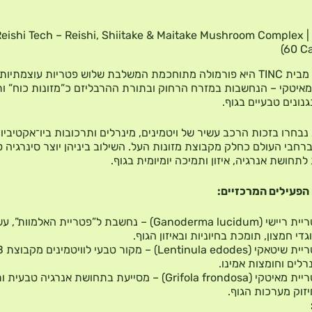
ריישי טק | ishi Tech – Reishi, Shiitake & Maitake Mushroom Complex
(60 C
ריישי טק מבית TINC היא פורמולה מתוחכמת המשלבת שלוש פטריות עוצמתיות
מאיטקי – הנחשבות במזרח הרחוק ובתורת ההרבליזם כ”מזונות כוח” ו
גנונים טבעיים בגוף.
נבחרו בזכות הרכב עשיר של ויטמינים, מינרלים ותרכובות ביו־אקטיביו
ברחבי העולם כחלק מקבוצת מזונות העל. השילוב ביניהן יוצר סינרגיה 
תחושת אנרגיה, איזון ותמיכה יומיומית בגוף.
הפעילים המרכזיים:
פטריית ריישי (Ganoderma lucidum) – נחשבת ל”פטריית האלמוות”
גדי חמצון, תומכת בחיוניות ובאיזון הגוף.
רלים וחומצות אמינו.
פטריית מאיטקי (Grifola frondosa) – מסייעת בתחושת אנרגיה טב
זוק מערכות הגוף.