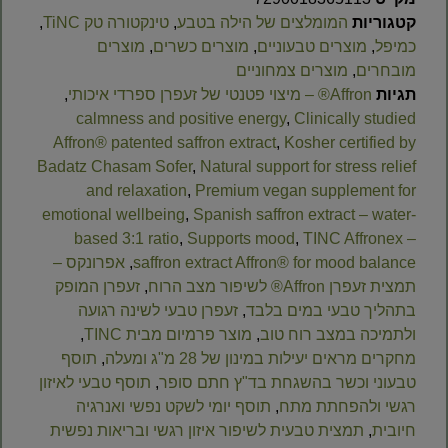
קטגוריות
המומלצים של הילה בטבע
,
טינקטורה טק TiNC
,
כמיפל
,
מוצרים טבעוניים
,
מוצרים כשרים
,
מוצרים
מובחרים
,
מוצרים צמחוניים
תגיות
Affron® – מיצוי פטנטי של זעפרן ספרדי איכותי
,
calmness and positive energy
,
Clinically studied
Affron® patented saffron extract
,
Kosher certified by
Badatz Chasam Sofer
,
Natural support for stress relief
and relaxation
,
Premium vegan supplement for
emotional wellbeing
,
Spanish saffron extract – water-
based 3:1 ratio
,
Supports mood
,
TINC Affronex –
saffron extract Affron® for mood balance
,
אפרונקס –
תמצית זעפרן Affron® לשיפור מצב הרוח
,
זעפרן המופק
בתהליך טבעי במים בלבד
,
זעפרן טבעי לשינה רגועה
ולתמיכה במצב רוח טוב
,
מוצר פרמיום מבית TINC
,
מחקרים מראים יעילות במינון של 28 מ"ג ומעלה
,
תוסף
טבעוני וכשר בהשגחת בד"ץ חתם סופר
,
תוסף טבעי לאיזון
רגשי ולהפחתת מתח
,
תוסף יומי לשקט נפשי ואנרגיה
חיובית
,
תמצית טבעית לשיפור איזון רגשי ובריאות נפשית