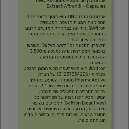
אפרונקס
| TINC Affronex – Saffron
Extract Affron® – Capsules
אפרונקס מבית TINC הוא תוסף תזונה ייחודי
המכיל את תמצית הזעפרן הפטנטית
Affron®, הידועה במחקריה המדעיים הרבים
כתומכת בשיפור מצב הרוח, הפחתת מתח
ותמיכה באיזון רגשי.
הזעפרן, המכונה גם
“הזהב האדום”
, משמש
ברפואה המסורתית מזה למעלה מ־3,500
שנה ומוכר בזכות השפעתו המרגיעה
והמאוזנת.
Affron® הוא מיצוי זעפרן טבעי המוגן בפטנט
בינלאומי (B12573542ES) של חברת
PharmaActive מספרד, המופק בתהליך
ייחודי במים בלבד ביחס מיצוי של 3:1, השומר
על כל המרכיבים הפעילים של הצמח.
המיצוי מכיל ריכוז גבוה של ספירוקורוסל
(Saffron bioactives) המסייעים בשיפור
מצב הרוח, הרגעה, איזון רגשי ושינה איכותית.
המוצר טבעוני, באיכות פרמיום ובכשרות בד”ץ
חוג חתם סופר.