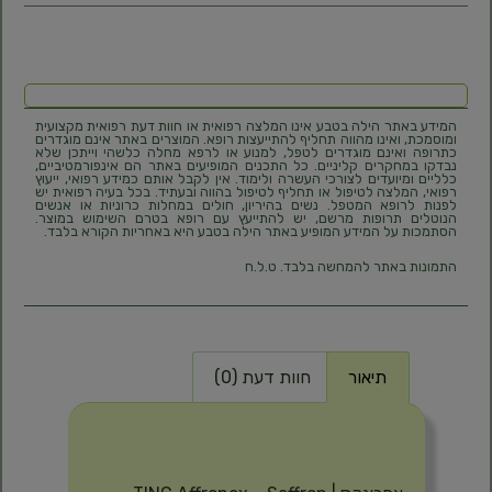
המידע באתר הילה בטבע אינו המלצה רפואית או חוות דעת רפואית מקצועית
ומוסמכת, ואינו מהווה תחליף להתייעצות רופא. המוצרים באתר אינם מוגדרים
כתרופה ואינם מוגדרים לטפל, למנוע או לרפא מחלה כלשהי וייתכן שלא
נבדקו במחקרים קליניים. כל התכנים המופיעים באתר הם אינפורמטיביים,
כלליים ומיועדים לצורכי העשרה ולימוד. אין לקבל אותם כמידע רפואי, ייעוץ
רפואי, המלצה לטיפול או תחליף לטיפול בהווה ובעתיד. בכל בעיה רפואית יש
לפנות לרופא המטפל. נשים בהיריון, חולים במחלות כרוניות או אנשים
הנוטלים תרופות מרשם, יש להתייעץ עם רופא בטרם השימוש במוצר.
הסתמכות על המידע המופיע באתר הילה בטבע היא באחריות הקורא בלבד.
התמונות באתר להמחשה בלבד. ט.ל.ח
תיאור
חוות דעת (0)
תיאור