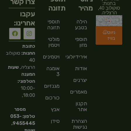
צרו קשר
בחנות:
מהיר
תזונה
סוקולוב 40,
עקבו
הרצליה.
הילה
תוספי
אחרינו:
בטבע
תזונה
ניווט
בוויז
תוספי
מולטי
מזון
ויטמין
כתובת
החנות:
סוקולוב
אירידיולוגיה
ויטמינים
40
הרצליה,
שעות
אודות
אומגה
3
המענה
יצרנים
הטלפוני:
מגנזיום
10:00-
מאמרים
18:00,
כורכום
תקנון
אתר
אבץ
מספר
טלפון: 053-
הצהרת
סידן
9455445,
נגישות
שעות