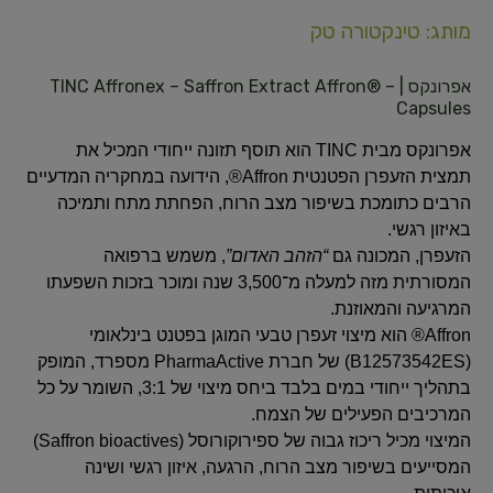
מותג: טינקטורה טק
אפרונקס
| TINC Affronex – Saffron Extract Affron® –
Capsules
אפרונקס מבית TINC הוא תוסף תזונה ייחודי המכיל את
תמצית הזעפרן הפטנטית Affron®, הידועה במחקריה המדעיים
הרבים כתומכת בשיפור מצב הרוח, הפחתת מתח ותמיכה
באיזון רגשי.
הזעפרן, המכונה גם
“הזהב האדום”
, משמש ברפואה
המסורתית מזה למעלה מ־3,500 שנה ומוכר בזכות השפעתו
המרגיעה והמאוזנת.
Affron® הוא מיצוי זעפרן טבעי המוגן בפטנט בינלאומי
(B12573542ES) של חברת PharmaActive מספרד, המופק
בתהליך ייחודי במים בלבד ביחס מיצוי של 3:1, השומר על כל
המרכיבים הפעילים של הצמח.
המיצוי מכיל ריכוז גבוה של ספירוקורוסל (Saffron bioactives)
המסייעים בשיפור מצב הרוח, הרגעה, איזון רגשי ושינה