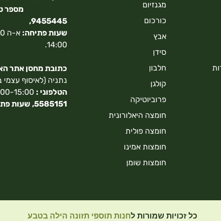
מגנזיום
כורכום
9455445,
שעות פתיחה:
אבץ
14:00.
סידן
ות
חלבון
כתובת מחסן אתר האונ
נתניה (לאיסוף עצמי 
קולגן
הטלפוני :
9:00-15:00,
פרוביוטיקה
5585151,
שעות פתי
חומצה היאלורונית
חומצה פולית
חומצות אמינו
חומצות שומן
כל זכויות שמורות ל
חנות תוספי תזונה הילה בטבע