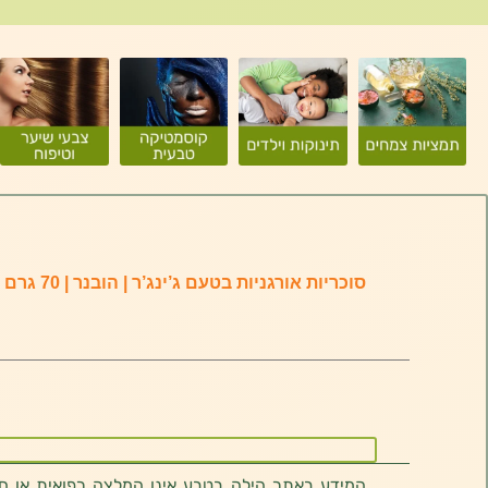
סוכריות אורגניות בטעם ג’ינג’ר | הובנר | 70 גרם
המידע באתר הילה בטבע אינו המלצה רפואית או חוו