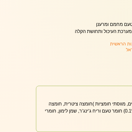
ם טעם מחמם ומרענן
מערכת העיכול ותחושת הקלה
ות הראשית
אל
מים, מווסתי חומציות )חומצה ציטרית, חומצה
אסקורבית,( תמצית ג‘ינג‘ר (0.1%) חומר טעם וריח ג‘ינג‘ר, שמן לימון, חומרי