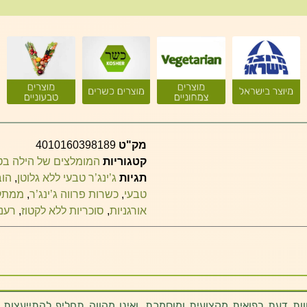
מק"ט
4010160398189
קטגוריות
המומלצים של הילה ב
תגיות
ג’ינג’ר טבעי ללא גלוטן
,
הוב
טבעי
,
כשרות פרווה ג’ינג’ר
,
ממתק א
אורגניות
,
סוכריות ללא לקטוז
,
רענו
ת דעת רפואית מקצועית ומוסמכת, ואינו מהווה תחליף להתייעצות 