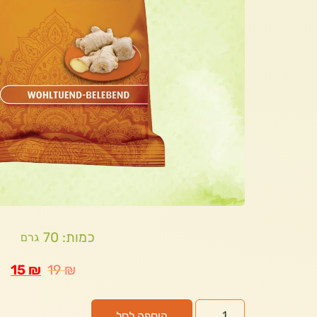
כמות: 70
גרם
15
₪
19
₪
הוספה לסל