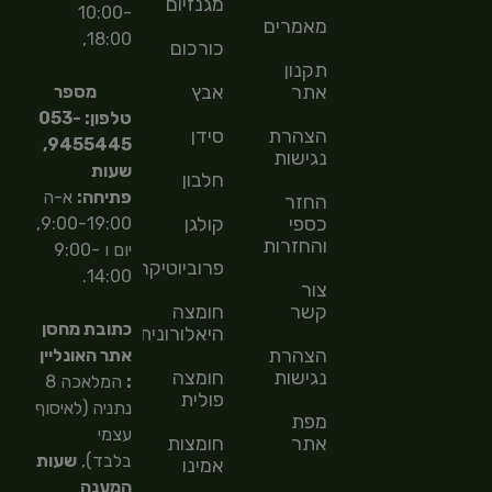
מגנזיום
10:00-
מאמרים
18:00,
כורכום
תקנון
אתר
אבץ
מספר
טלפון: 053-
הצהרת
סידן
9455445,
נגישות
שעות
חלבון
פתיחה:
א-ה
החזר
כספי
קולגן
9:00-19:00,
והחזרות
יום ו 9:00-
פרוביוטיקה
14:00.
צור
קשר
חומצה
כתובת מחסן
היאלורונית
הצהרת
אתר האונליין
נגישות
חומצה
:
המלאכה 8
פולית
נתניה (לאיסוף
מפת
עצמי
אתר
חומצות
בלבד),
שעות
אמינו
המענה