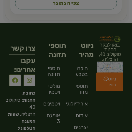
צפייה במוצר
ניווט
תוספי
בואו לבקר
צרו קשר
בחנות:
מהיר
תזונה
סוקולוב 40,
עקבו
הרצליה.
הילה
תוספי
אחרינו:
בטבע
תזונה
ניווט
בוויז
תוספי
מולטי
מזון
ויטמין
כתובת
החנות:
סוקולוב
אירידיולוגיה
ויטמינים
40
הרצליה,
שעות
אודות
אומגה
3
המענה
יצרנים
הטלפוני: