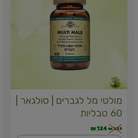
מולטי מל לגברים | סולגאר |
60 טבליות
₪
124
₪
223