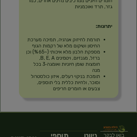
חומרים חיוניים ממרכיבים מזינים אחרים, כמו
גזר, תרד ואוכמניות
יתרונות:
תורמת לחיזוק אנרגיה, תמיכה מערכת
החיסון ושיקום מלא של רקמות הגוף
מספקת חלבון מלא איכותי (~65 %) וכן
ברזל, מגנזיום, ויטמינים B, E, A,
חומצות שומן חיוניות ואומגה‑3 בכל
מנה
תומכת בניקוי רעלים, איזון כולסטרול
וסוכר, ולחיות כללית בלי תוספים,
צבעים או חומרים חריפים
ניווט
תוספי
בואו לבקר