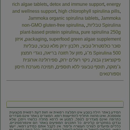
rich algae tablets
,
detox and immune support
,
energy
and wellness support
,
high chlorophyll spirulina pills
,
Jammoka organic spirulina tablets
,
Jammoka
Spirulina טבליות
,
,
non-GMO gluten-free spirulina
plant-based protein spirulina
,
pure spirulina 250g
superfood green algae supplement
,
packaging
,
איזון
סוכר כולסטרול טבעי
,
חלבון ירוק מלא טבעי
,
טבליות
Spirulina 500 מ"ג
,
מזון על תזונה בריאה
,
נוגדי חמצון
פיקוציאנין גבוה
,
ניקוי רעלים ירוק
,
ספירולינה אורגנית
ג׳מוקה
,
תוסף טבעוני ללא תוספים
,
תמיכה מערכת חיסון
וספורטאים
המידע באתר הילה בטבע אינו המלצה רפואית או חוות דעת רפואית מקצועית
ומוסמכת, ואינו מהווה תחליף להתייעצות רופא. המוצרים באתר אינם מוגדרים
כתרופה ואינם מוגדרים לטפל, למנוע או לרפא מחלה כלשהי וייתכן שלא
נבדקו במחקרים קליניים. כל התכנים המופיעים באתר הם אינפורמטיביים,
כלליים ומיועדים לצורכי העשרה ולימוד. אין לקבל אותם כמידע רפואי, ייעוץ
רפואי, המלצה לטיפול או תחליף לטיפול בהווה ובעתיד. בכל בעיה רפואית יש