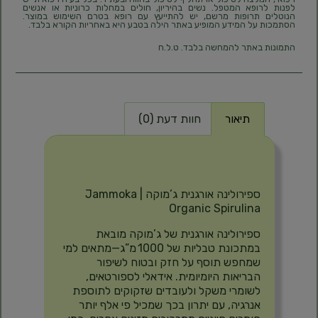
לפנות לרופא המטפל. נשים בהיריון, חולים במחלות כרוניות או אנשים
הנוטלים תרופות מרשם, יש להתייעץ עם רופא בטרם השימוש במוצר.
הסתמכות על המידע המופיע באתר הילה בטבע היא באחריות הקורא בלבד.
התמונות באתר להמחשה בלבד. ט.ל.ח
תיאור
חוות דעת (0)
תיאור
ספירולינה אורגנית ג’מוקה | Jammoka
Organic Spirulina
ספירולינה אורגנית של ג’מוקה מובאת
במתכונת טבליות של 1000 מ”ג—מתאים למי
שמחפש תוסף על חזק ובטוח לשיפור
הבריאות היומיומית. אידאלי לספורטאים,
לשומרי משקל ולעובדים שזקוקים לתוספת
אנרגיה, עם יתרון בכך שמכיל פי אלף יותר