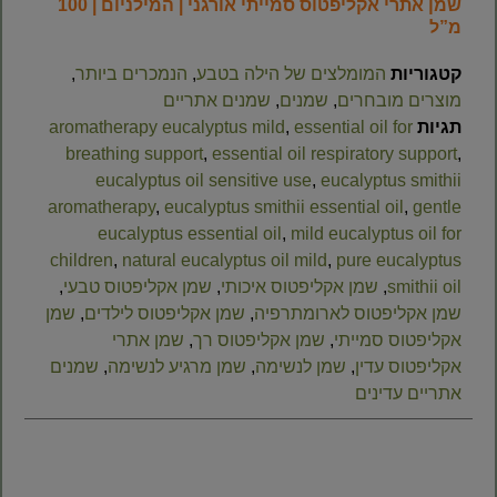
שמן אתרי אקליפטוס סמייתי אורגני | המילניום | 100
מ”ל
קטגוריות
המומלצים של הילה בטבע
,
הנמכרים ביותר
,
מוצרים מובחרים
,
שמנים
,
שמנים אתריים
תגיות
essential oil for
,
aromatherapy eucalyptus mild
breathing support
,
essential oil respiratory support
,
eucalyptus oil sensitive use
,
eucalyptus smithii
aromatherapy
,
eucalyptus smithii essential oil
,
gentle
eucalyptus essential oil
,
mild eucalyptus oil for
children
,
natural eucalyptus oil mild
,
pure eucalyptus
smithii oil
,
שמן אקליפטוס איכותי
,
שמן אקליפטוס טבעי
,
שמן אקליפטוס לארומתרפיה
,
שמן אקליפטוס לילדים
,
שמן
אקליפטוס סמייתי
,
שמן אקליפטוס רך
,
שמן אתרי
אקליפטוס עדין
,
שמן לנשימה
,
שמן מרגיע לנשימה
,
שמנים
אתריים עדינים