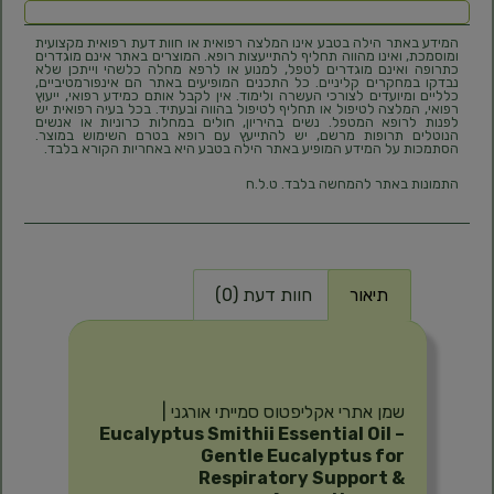
המידע באתר הילה בטבע אינו המלצה רפואית או חוות דעת רפואית מקצועית
ומוסמכת, ואינו מהווה תחליף להתייעצות רופא. המוצרים באתר אינם מוגדרים
כתרופה ואינם מוגדרים לטפל, למנוע או לרפא מחלה כלשהי וייתכן שלא
נבדקו במחקרים קליניים. כל התכנים המופיעים באתר הם אינפורמטיביים,
כלליים ומיועדים לצורכי העשרה ולימוד. אין לקבל אותם כמידע רפואי, ייעוץ
רפואי, המלצה לטיפול או תחליף לטיפול בהווה ובעתיד. בכל בעיה רפואית יש
לפנות לרופא המטפל. נשים בהיריון, חולים במחלות כרוניות או אנשים
הנוטלים תרופות מרשם, יש להתייעץ עם רופא בטרם השימוש במוצר.
הסתמכות על המידע המופיע באתר הילה בטבע היא באחריות הקורא בלבד.
התמונות באתר להמחשה בלבד. ט.ל.ח
תיאור
חוות דעת (0)
תיאור
שמן אתרי אקליפטוס סמייתי אורגני |
Eucalyptus Smithii Essential Oil –
Gentle Eucalyptus for
Respiratory Support &