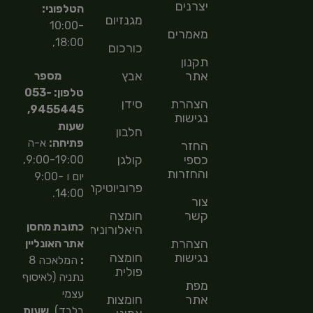
יצרנים
הטלפוני:
מגנזיום
10:00-
מאמרים
18:00,
כורכום
תקנון
אתר
אבץ
מספר
טלפון: 053-
הצהרת
סידן
9455445,
נגישות
שעות
חלבון
פתיחה:
א-ה
החזר
כספי
קולגן
9:00-19:00,
והחזרות
יום ו 9:00-
פרוביוטיקה
14:00.
צור
קשר
חומצה
כתובת מחסן
היאלורונית
הצהרת
אתר האונליין
נגישות
חומצה
:
המלאכה 8
פולית
נתניה (לאיסוף
מפת
עצמי
אתר
חומצות
בלבד),
שעות