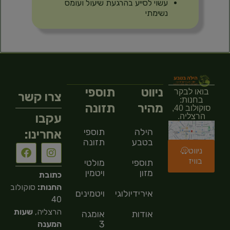
עשוי לסייע בהרגעת שיעול ועומס
נשימתי
ניווט
תוספי
בואו לבקר
צרו קשר
בחנות:
מהיר
תזונה
סוקולוב 40,
עקבו
הרצליה.
הילה
תוספי
אחרינו:
בטבע
תזונה
ניווט
בוויז
תוספי
מולטי
מזון
ויטמין
כתובת
החנות:
סוקולוב
אירידיולוגיה
ויטמינים
40
הרצליה,
שעות
אודות
אומגה
3
המענה