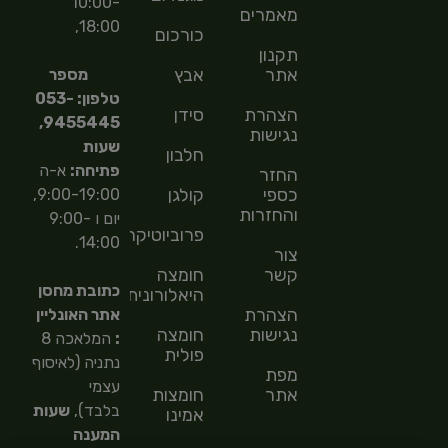
10:00-
מאמרים
18:00,
כורכום
תקנון
אתר
אבץ
מספר
טלפון: 053-
הצהרת
סידן
9455445,
נגישות
שעות
חלבון
פתיחה:
א-ה
החזר
כספי
קולגן
9:00-19:00,
והחזרות
יום ו 9:00-
פרוביוטיקה
14:00.
צור
קשר
חומצה
כתובת מחסן
היאלורונית
הצהרת
אתר האונליין
נגישות
חומצה
:
המלאכה 8
פולית
נתניה (לאיסוף
מפת
עצמי
אתר
חומצות
בלבד),
שעות
אמינו
המענה