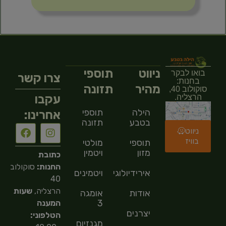
ניווט
תוספי
בואו לבקר
צרו קשר
בחנות:
מהיר
תזונה
סוקולוב 40,
עקבו
הרצליה.
הילה
תוספי
אחרינו:
בטבע
תזונה
ניווט
בוויז
תוספי
מולטי
מזון
ויטמין
כתובת
החנות:
סוקולוב
אירידיולוגיה
ויטמינים
40
הרצליה,
שעות
אודות
אומגה
3
המענה
יצרנים
הטלפוני:
מגנזיום