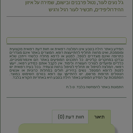
ג'ל נעים לעור
,
נטול פרבנים ובישום
,
שמירה על איזון
ההידרוליפידים
,
תכשיר לעור רגיל ורגיש
המידע באתר הילה בטבע אינו המלצה רפואית או חוות דעת רפואית מקצועית
ומוסמכת, ואינו מהווה תחליף להתייעצות רופא. המוצרים באתר אינם מוגדרים
כתרופה ואינם מוגדרים לטפל, למנוע או לרפא מחלה כלשהי וייתכן שלא
נבדקו במחקרים קליניים. כל התכנים המופיעים באתר הם אינפורמטיביים,
כלליים ומיועדים לצורכי העשרה ולימוד. אין לקבל אותם כמידע רפואי, ייעוץ
רפואי, המלצה לטיפול או תחליף לטיפול בהווה ובעתיד. בכל בעיה רפואית יש
לפנות לרופא המטפל. נשים בהיריון, חולים במחלות כרוניות או אנשים
הנוטלים תרופות מרשם, יש להתייעץ עם רופא בטרם השימוש במוצר.
הסתמכות על המידע המופיע באתר הילה בטבע היא באחריות הקורא בלבד.
התמונות באתר להמחשה בלבד. ט.ל.ח
תיאור
חוות דעת (0)