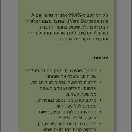
תיאור
ג’ל המורכב מ‑99.9% אלוורה טהור (Aloe
Vera Barbadensis), המיוצר מצמחי אלוורה
המגודלים ללא שימוש בחומרי הדברה.
פורמולה קרמית-ג’לית שקופה נוחה למריחה
ומתאימה לעור יבש או פגום.
יתרונות:
מסייע בשמירה על מאזן ההידרוליפידים
של העור ומעלה את טונוסו.
מתאים להרגעה וטיפול בעור מגורה,
אדמומי, מאדים או עקב חשיפה
ממושכת לשמש.
מרקם לא שומני, נספג במהירות,
ומתאים לכל סוגי העור.
נוסחאות נטולות פרבנים, בישום,
צבעים, SLS ו‑SLES.
מסייע גם ברכות העור, ייבוש, וכן
בנזקים קלים כמו כוויות שמש.