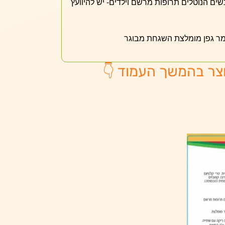
נשים הנוטלים תרופות מרשם וילדים- יש להיוועץ
צמר גפן מומלצת השגחת מבוגר
צר בהמשך העמוד 👇