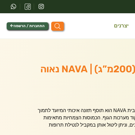
יצרנים
התחברות / הרשמה
קו אנזים קיו 10(200מ”ג) | NAVA נאוה
קו-אנזים Q10 במינון 200 מ”ג מבית NAVA הוא תוסף תזונה איכותי המיועד לתמוך
ד מערכות הגוף. הכמוסות הצמחיות מתאימות
, וניתן ליטול אותן במקביל לנטילת תרופות