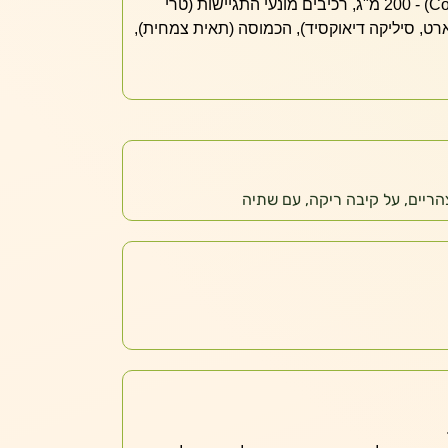
קואנזים קיו 10 (Coenzyme Q10) - 200 מ"ג, רכיבים מונעי התגיישות (טרי
רט, סיליקה דיאוקסיד), הכמוסה (תאית צמחית),
הריים, על קיבה ריקה, עם שתיה