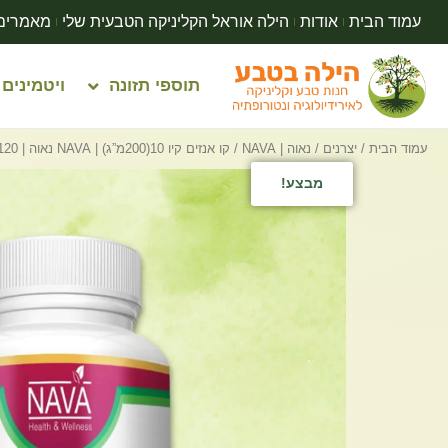
עמוד הבית
אודות
הילה אוראל הקליניקה הטבעית שלי
מאמרים
תוספי תזונה
ויטמינים
עמוד הבית
/
יצרנים
/
נאוה | NAVA
/ קו אנזים קיו 10(200מ”ג) | NAVA נאוה | 120 כמוסות
מבצע!