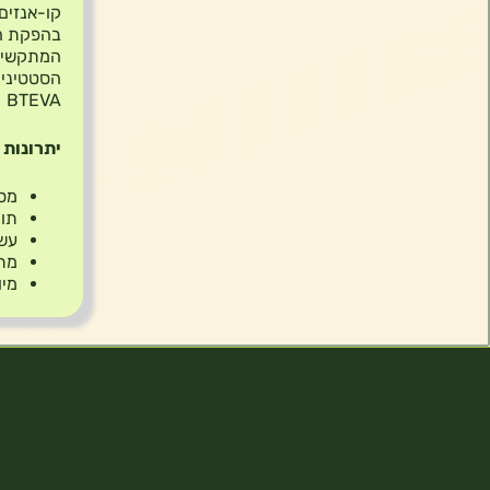
בהפקת הא
המתקשים 
הסטטינים
BTEVA
יתרונות 
מסי
תומ
עשו
מתא
מיוצר 