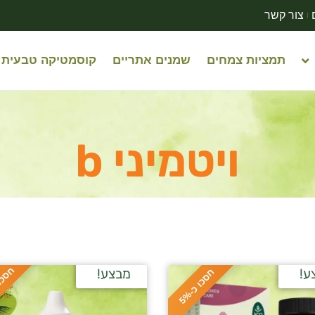
צור קשר
תמציות צמחים
שמנים אתריים
קוסמטיקה טבעית
ויטמיני b
ח
%
ע!
מבצע!
ח
%
ס
כ
ו
כ
-
5