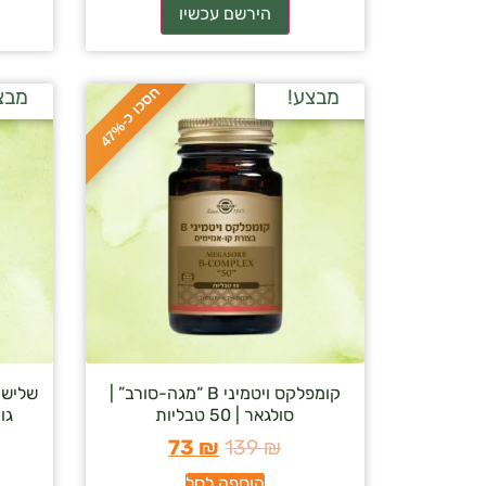
ח
%
מבצע!
מבצ
ס
כ
ו
כ
-
4
7
קומפלקס ויטמיני B “מגה-סורב” |
סולגאר | 50 טבליות
גומ
73
₪
139
₪
הוספה לסל