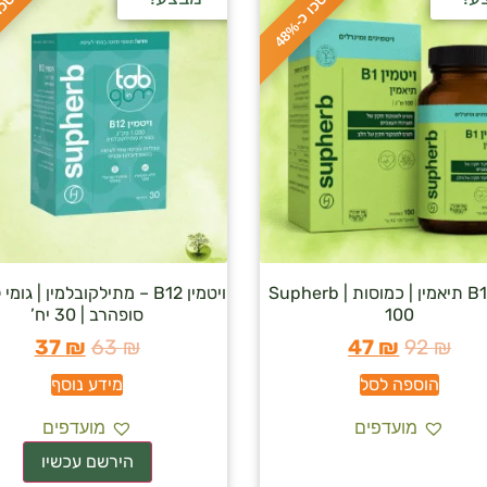
ח
%
ח
%
ס
כ
ו
כ
-
4
8
ויטמין B1 תיאמין | כמוסות Supherb |
ויטמין B12 – מתילקובלמין | גומ
100
סופהרב | 30 יח’
37
₪
63
₪
47
₪
92
₪
הוספה לסל
מידע נוסף
מועדפים
מועדפים