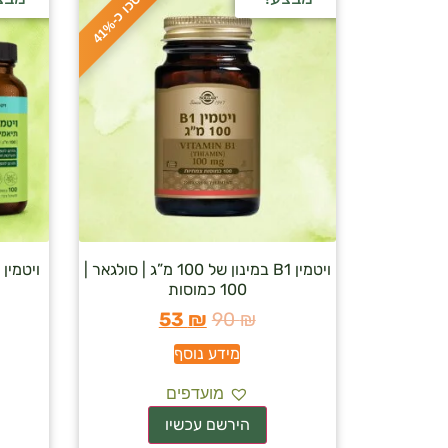
ח
%
ס
כ
ו
כ
-
4
1
ויטמין B1 במינון של 100 מ”ג | סולגאר |
100 כמוסות
53
₪
90
₪
מידע נוסף
מועדפים