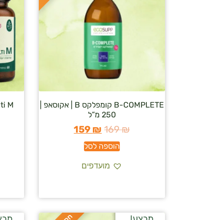
B-COMPLETE קומפלקס B | אקוסאפ |
250 מ”ל
159
₪
169
₪
הוספה לסל
מועדפים
מבצע!
מבצ