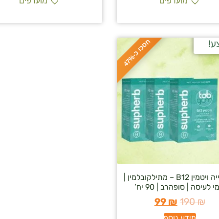
מועדפים
מועדפים
ח
%
ע!
ס
כ
ו
כ
-
4
7
שלישייה ויטמין B12 – מתילקובלמין |
י לעיסה | סופהרב | 90 יח’
99
₪
190
₪
מידע נוסף