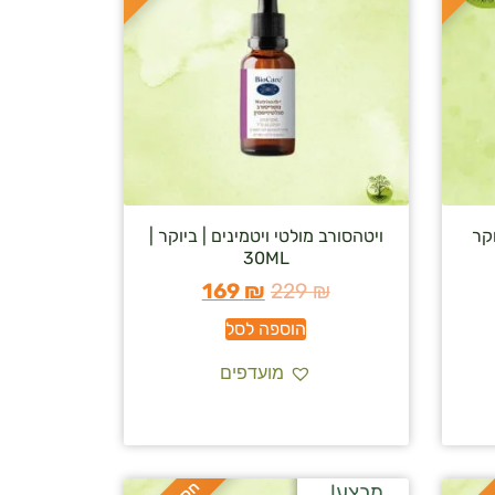
 b) – ביוקר
ויטהסורב מולטי ויטמינים | ביוקר |
30ML
169
₪
229
₪
הוספה לסל
מועדפים
מבצע!