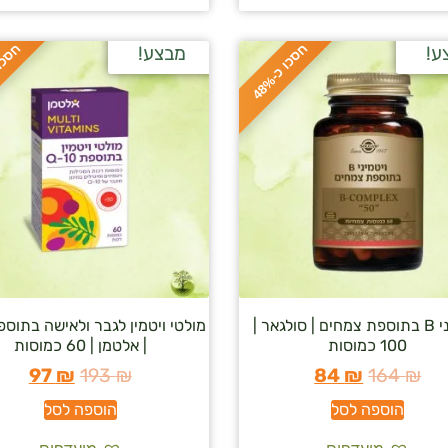
ח
%
ח
%
ע!
מבצע!
ס
כ
ו
כ
-
4
8
ויטמיני B בתוספת צמחים | סולגאר |
100 כמוסות
| אלטמן | 60 כמוסות
97
₪
193
₪
84
₪
164
₪
הוספה לסל
הוספה לסל