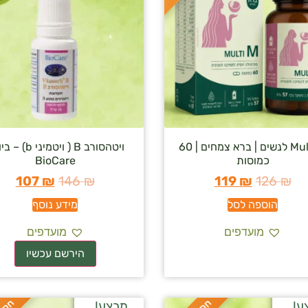
Multi M לנשים | ברא צמחים | 60
ויטהסורב B ( ויטמיני
כמוסות
BioCare
107
₪
146
₪
119
₪
126
₪
הוספה לסל
מידע נוסף
מועדפים
מועדפים
ע!
מבצע!