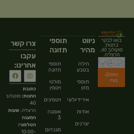
ניווט
תוספי
בואו לבקר
צרו קשר
בחנות:
מהיר
תזונה
סוקולוב 40,
עקבו
הרצליה.
הילה
תוספי
אחרינו:
בטבע
תזונה
ניווט
בוויז
תוספי
מולטי
מזון
ויטמין
כתובת
החנות:
סוקולוב
אירידיולוגיה
ויטמינים
40
הרצליה,
שעות
אודות
אומגה
3
המענה
יצרנים
הטלפוני:
מגנזיום
10:00-