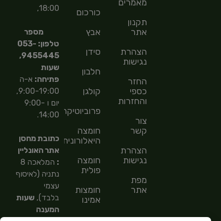
מאמרים
18:00,
כורכום
תקנון
אתר
אבץ
מספר
טלפון: 053-
הצהרת
סידן
9455445,
נגישות
שעות
חלבון
פתיחה:
א-ה
החזר
כספי
קולגן
9:00-19:00,
והחזרות
יום ו 9:00-
פרוביוטיקה
14:00.
צור
קשר
חומצה
כתובת מחסן
היאלורונית
הצהרת
אתר האונליין
נגישות
חומצה
:
המלאכה 8
פולית
נתניה (לאיסוף
מפת
עצמי
אתר
חומצות
בלבד),
שעות
אמינו
המענה
חומצות