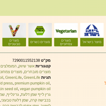
מק"ט
7290011552138
קטגוריות
אשר שיווק
,
המומלצים 
מוצרים מובחרים
,
מוצרים צמחוני
תגיות
GreenLife
,
GreenLife
,
il
old press
,
premium pumpkin oil
,
in seed oil
,
vegan pumpkin oil
גרין לייף שמן דלעת
,
גרינלייף
,
שמן
בכבישה קרה
,
שמן דלעת טבעוני
,
לשיער
,
שמן צמחי לכבישה קרה
,
ת