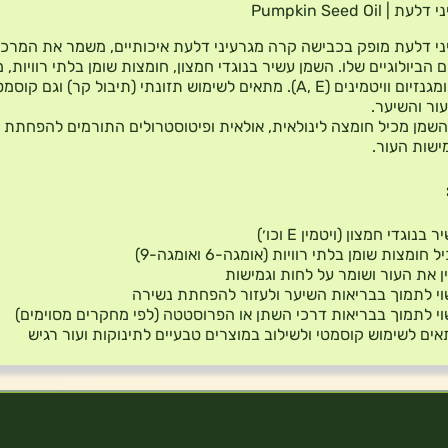
| Pumpkin Seed Oil
ני דלעת מופק בכבישה קרה מגרעיני דלעת איכותיים, משמר את המרכי
 הביולוגיים שלו. השמן עשיר בנוגדי חמצון, חומצות שומן בלתי רוויות, 
כמו אבץ ומגנזיום וויטמינים (A, E). מתאים לשימוש תזונתי (תיבול קר) וגם קו
ור והשיער.
השמן מכיל חומצה לינולאית, אולאית ופיטוסטרולים התורמים להפחתת
ישות העור.
 בנוגדי חמצון (ויטמין E וכו׳)
 חומצות שומן בלתי רוויות (אומגה-6 ואומגה-9)
ן את העור ושומר על לחות וגמישות
י לתמוך בבריאות השיער ולעזור להפחתת נשירה
י לתמוך בבריאות דרכי השתן או הפרוסטטה (לפי מחקרים מסוימים)
ים לשימוש קוסמטי ולשילוב במוצרים טבעיים לתינוקות ועור רגיש