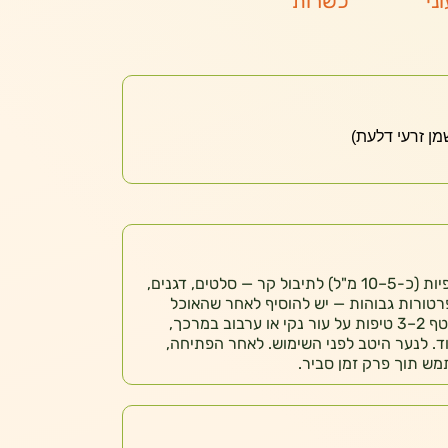
ני
כשרות
לשימוש תזונתי: להוסיף 1–2 כפיות (כ-5–10 מ"ל) לתיבול קר — סלטים, דגנים,
פרטורות גבוהות — יש להוסיף לאחר שהאוכל
התקרר מעט. קוסמטיקה: לטפטף 2–3 טיפות על עור נקי או ערבוב במרכך,
ד. לנער היטב לפני השימוש. לאחר הפתיחה,
מש תוך פרק זמן סביר.