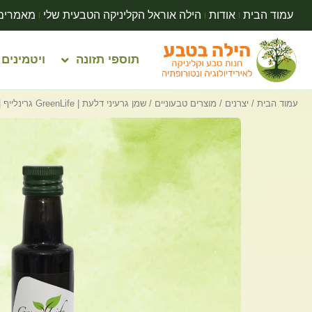
עמוד הבית
אודות
הילה אוראל הקליניקה הטבעית שלי
מאמרים
תוספי תזונה
ויטמינים
עמוד הבית
/
יצרנים
/
מוצרים טבעוניים
/ שמן גרעיני דלעת | GreenLife גרינלייף | 250 מ”ל