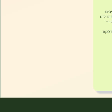
בים
מינרלים
סמטי —
 דלקת