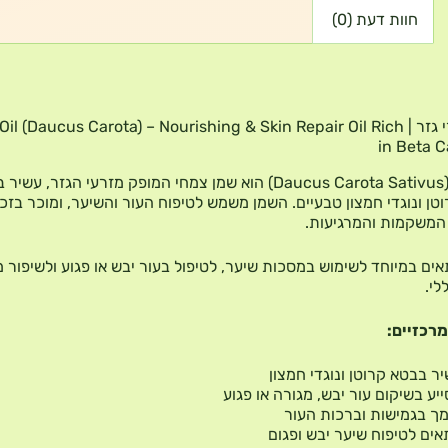
חוות דעת (0)
שמן אתרי גזר | il (Daucus Carota) – Nourishing & Skin Repair Oil Rich
in Beta 
שמן גזר (Daucus Carota Sativus) הוא שמן צמחי המופק מזרעי הגזר, עש
טן ונוגדי חמצון טבעיים. השמן משמש לטיפוח העור והשיער, ומוכר בזכ
 המשקמות והמרגיעות.
ים במיוחד לשימוש במסכות שיער, לטיפול בעור יבש או פגוע ולשיפור 
לי.
מרכזיים:
ר בבטא קרוטן ונוגדי חמצון
יע בשיקום עור יבש, מגורה או פגוע
ך בגמישות וברכות העור
ים לטיפוח שיער יבש ופגום