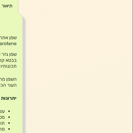
תיאור
תיאור
Carotene
בבטא קרו
תכונותיו
השמן מתא
העור הכל
יתרונות 
עשי
מסי
תומ
מתא