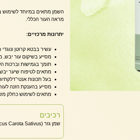
השמן מתאים במיוחד לשימוש במס
מראה העור הכללי.
יתרונות מרכזיים:
עשיר בבטא קרוטן ונוגדי ח
מסייע בשיקום עור יבש, מ
תומך בגמישות וברכות הע
מתאים לטיפוח שיער יבש 
בעל תכונות אנטי־דלקתיות
מסייע בהענקת הזנה לעור
מתאים לשימוש כחלק מש
רכיבים
שמן גזר (Daucus Carota Sativus) – תשרית (לעיתים בשמן נשא כמו חמניות)