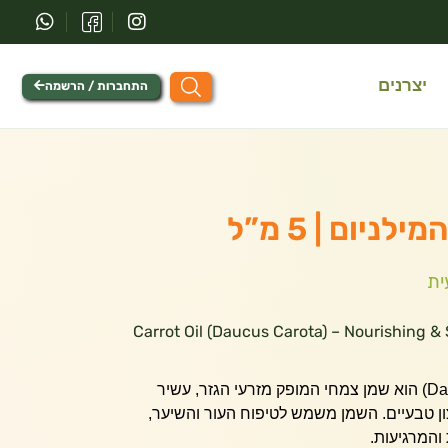
יצרנים
התחברות / הרשמה
ניום | 5 מ”ל
ית
Carrot Oil (Daucus Carota) – Nourishing & Skin Repair 
שמן גזר (Daucus Carota Sativus) הוא שמן צמחי המופק מזרעי הגזר, עשיר
ון טבעיים. השמן משמש לטיפוח העור והשיער,
והמרגיעות.