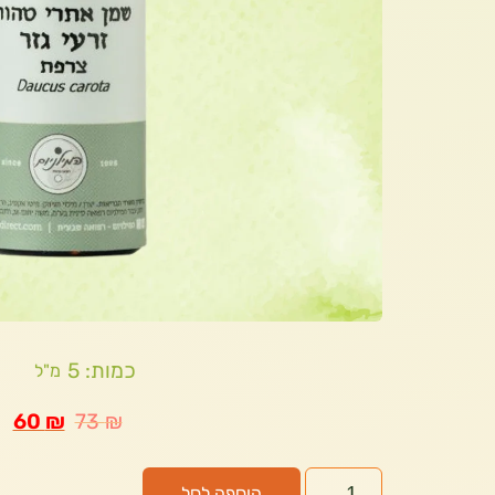
כמות: 5
מ"ל
60
₪
73
₪
הוספה לסל