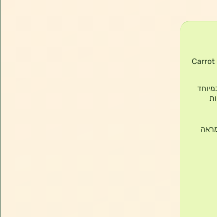
Carrot O
יר במיוחד
ות
מראה