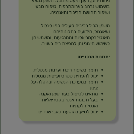
ניחוח ירוק, רענן ומעט מתובל. השמן נמצא
בשימוש נרחב בארומתרפיה, טיפוח טבעי
ושיפור תחושת הריכוז והאנרגיה.
השמן מכיל רכיבים פעילים כמו לינלול
ואאוגנול, הידועים בתכונותיהם
האנטי־בקטריאליות והמרגיעות, ומשמש הן
לשימוש חיצוני והן להפצת ריח באוויר.
יתרונות מרכזיים:
תומך בשיפור ריכוז וערנות מנטלית
יכול להפחית סטרס ועייפות מנטלית
תומך במערכת הנשימה ובהקלה על
צינון
מתאים לטיפול בעור שמן ואקנה
בעל תכונות אנטי־בקטריאליות
ואנטי־דלקתיות
יכול לסייע בהרגעת כאבי שרירים