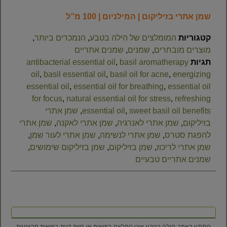
שמן אתרי בזיליקום | המילניום | 100 מ”ל
קטגוריות
המומלצים של הילה בטבע
,
הנמכרים ביותר
,
מוצרים מובחרים
,
שמנים
,
שמנים אתריים
תגיות
basil aromatherapy
,
antibacterial essential oil
oil
,
basil essential oil
,
basil oil for acne
,
energizing
essential oil
,
essential oil for breathing
,
essential oil
for focus
,
natural essential oil for stress
,
refreshing
sweet basil oil benefits
,
essential oil
,
שמן אתרי
בזיליקום
,
שמן אתרי לאנרגיה
,
שמן אתרי לאקנה
,
שמן אתרי
להפגת סטרס
,
שמן אתרי לנשימה
,
שמן אתרי לעור שמן
,
שמן אתרי לריכוז
,
שמן בזיליקום
,
שמן בזיליקום שימושים
,
שמנים אתריים טבעיים
המידע באתר הילה בטבע אינו המלצה רפואית או חוות דעת רפואית מקצועית