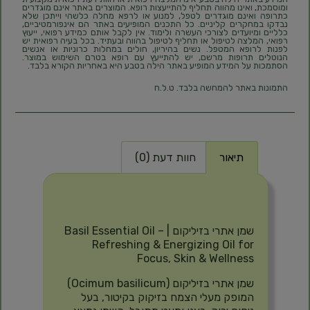
ומוסמכת, ואינו מהווה תחליף להתייעצות רופא. המוצרים באתר אינם מוגדרים
כתרופה ואינם מוגדרים לטפל, למנוע או לרפא מחלה כלשהי וייתכן שלא
נבדקו במחקרים קליניים. כל התכנים המופיעים באתר הם אינפורמטיביים,
כלליים ומיועדים לצורכי העשרה ולימוד. אין לקבל אותם כמידע רפואי, ייעוץ
רפואי, המלצה לטיפול או תחליף לטיפול בהווה ובעתיד. בכל בעיה רפואית יש
לפנות לרופא המטפל. נשים בהיריון, חולים במחלות כרוניות או אנשים
הנוטלים תרופות מרשם, יש להתייעץ עם רופא בטרם השימוש במוצר.
הסתמכות על המידע המופיע באתר הילה בטבע היא באחריות הקורא בלבד.
התמונות באתר להמחשה בלבד. ט.ל.ח
תיאור
חוות דעת (0)
תיאור
שמן אתרי בזיליקום | Basil Essential Oil –
Refreshing & Energizing Oil for
Focus, Skin & Wellness
שמן אתרי בזיליקום (Ocimum basilicum)
המופק מעלי הצמח בזיקוק בקיטור, בעל