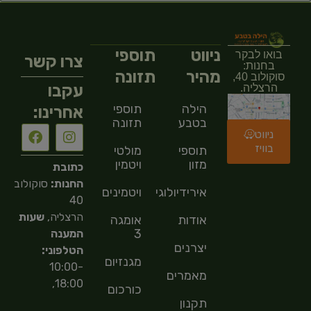
ניווט
תוספי
בואו לבקר
צרו קשר
בחנות:
מהיר
תזונה
סוקולוב 40,
עקבו
הרצליה.
הילה
תוספי
אחרינו:
בטבע
תזונה
ניווט
בוויז
תוספי
מולטי
מזון
ויטמין
כתובת
החנות:
סוקולוב
אירידיולוגיה
ויטמינים
40
הרצליה,
שעות
אודות
אומגה
3
המענה
יצרנים
הטלפוני:
מגנזיום
10:00-
מאמרים
18:00,
כורכום
תקנון