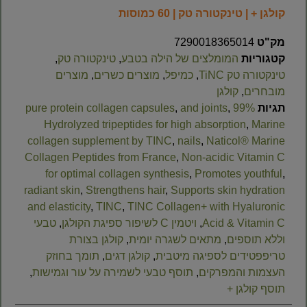
קולגן + | טינקטורה טק | 60 כמוסות
מק"ט
7290018365014
קטגוריות
המומלצים של הילה בטבע
,
טינקטורה טק
,
טינקטורה טק TiNC
,
כמיפל
,
מוצרים כשרים
,
מוצרים
מובחרים
,
קולגן
תגיות
99% pure protein collagen capsules
,
and joints
,
Hydrolyzed tripeptides for high absorption
,
Marine
collagen supplement by TINC
,
nails
,
Naticol® Marine
Collagen Peptides from France
,
Non-acidic Vitamin C
for optimal collagen synthesis
,
Promotes youthful
,
radiant skin
,
Strengthens hair
,
Supports skin hydration
and elasticity
,
TINC
,
TINC Collagen+ with Hyaluronic
Acid & Vitamin C
,
ויטמין C לשיפור ספיגת הקולגן
,
טבעי
וללא תוספים
,
מתאים לשגרה יומית
,
קולגן בצורת
טריפפטידים לספיגה מיטבית
,
קולגן דגים
,
תומך בחוזק
העצמות והמפרקים
,
תוסף טבעי לשמירה על עור וגמישות
,
תוסף קולגן +