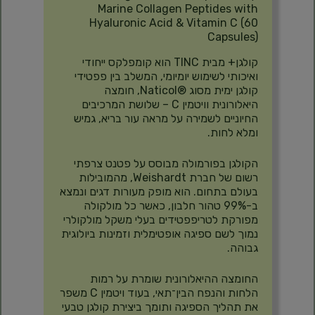
Marine Collagen Peptides with
Hyaluronic Acid & Vitamin C (60
Capsules)
קולגן+ מבית TINC הוא קומפלקס ייחודי
ואיכותי לשימוש יומיומי, המשלב בין פפטידי
קולגן ימית מסוג ®Naticol, חומצה
היאלורונית וויטמין C – שלושת המרכיבים
החיוניים לשמירה על מראה עור בריא, גמיש
ומלא לחות.
הקולגן בפורמולה מבוסס על פטנט צרפתי
רשום של חברת Weishardt, מהמובילות
בעולם בתחום. הוא מופק מעורות דגים ונמצא
ב-99% טהור חלבון, כאשר כל מולקולה
מפורקת לטריפפטידים בעלי משקל מולקולרי
נמוך לשם ספיגה אופטימלית וזמינות ביולוגית
גבוהה.
החומצה ההיאלורונית שומרת על רמות
הלחות והנפח הבין־תאי, בעוד ויטמין C משפר
את תהליך הספיגה ותומך ביצירת קולגן טבעי