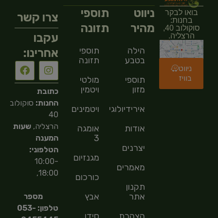
ניווט
תוספי
בואו לבקר
צרו קשר
בחנות:
מהיר
תזונה
סוקולוב 40,
עקבו
הרצליה.
הילה
תוספי
אחרינו:
בטבע
תזונה
ניווט
בוויז
תוספי
מולטי
מזון
ויטמין
כתובת
החנות:
סוקולוב
אירידיולוגיה
ויטמינים
40
הרצליה,
שעות
אודות
אומגה
3
המענה
יצרנים
הטלפוני:
מגנזיום
10:00-
מאמרים
18:00,
כורכום
תקנון
אתר
אבץ
מספר
טלפון: 053-
הצהרת
סידן