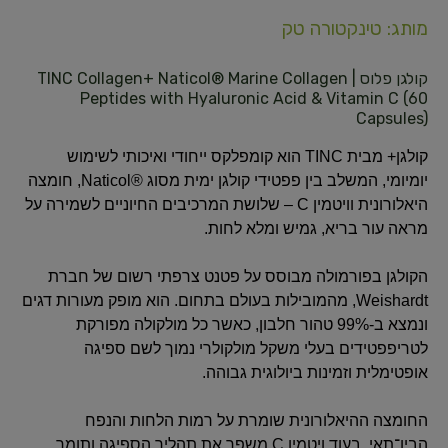
מותג: טינקטורה טק
קולגן פלוס | TINC Collagen+ Naticol® Marine Collagen
Peptides with Hyaluronic Acid & Vitamin C (60
Capsules)
קולגן+ מבית TINC הוא קומפלקס ייחודי ואיכותי לשימוש
יומיומי, המשלב בין פפטידי קולגן ימית מסוג ®Naticol, חומצה
היאלורונית וויטמין C – שלושת המרכיבים החיוניים לשמירה על
מראה עור בריא, גמיש ומלא לחות.
הקולגן בפורמולה מבוסס על פטנט צרפתי רשום של חברת
Weishardt, מהמובילות בעולם בתחום. הוא מופק מעורות דגים
ונמצא ב-99% טהור חלבון, כאשר כל מולקולה מפורקת
לטריפפטידים בעלי משקל מולקולרי נמוך לשם ספיגה
אופטימלית וזמינות ביולוגית גבוהה.
החומצה ההיאלורונית שומרת על רמות הלחות והנפח
הבין־תאי, בעוד ויטמין C משפר את תהליך הספיגה ותומך