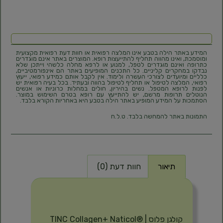
המידע באתר הילה בטבע אינו המלצה רפואית או חוות דעת רפואית מקצועית
ומוסמכת, ואינו מהווה תחליף להתייעצות רופא. המוצרים באתר אינם מוגדרים
כתרופה ואינם מוגדרים לטפל, למנוע או לרפא מחלה כלשהי וייתכן שלא
נבדקו במחקרים קליניים. כל התכנים המופיעים באתר הם אינפורמטיביים,
כלליים ומיועדים לצורכי העשרה ולימוד. אין לקבל אותם כמידע רפואי, ייעוץ
רפואי, המלצה לטיפול או תחליף לטיפול בהווה ובעתיד. בכל בעיה רפואית יש
לפנות לרופא המטפל. נשים בהיריון, חולים במחלות כרוניות או אנשים
הנוטלים תרופות מרשם, יש להתייעץ עם רופא בטרם השימוש במוצר.
הסתמכות על המידע המופיע באתר הילה בטבע היא באחריות הקורא בלבד.
התמונות באתר להמחשה בלבד. ט.ל.ח
תיאור
חוות דעת (0)
תיאור
קולגן פלוס | TINC Collagen+ Naticol®