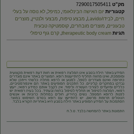
מק"ט
7290017505411
קטגוריות
יום האישה הבינלאומי
,
כמיפל
,
לא נוסה על בעלי
חיים
,
לבידו/Lavido
,
מבצע טיפוח
,
מבצעי ולנטיין
,
מוצרים
טבעוניים
,
מוצרים מובחרים
,
קוסמטיקה טבעית
תגיות
therapeutic body cream
,
קרם גוף טיפולי
המידע באתר הילה בטבע אינו המלצה רפואית או חוות דעת רפואית מקצועית
ומוסמכת, ואינו מהווה תחליף להתייעצות רופא. המוצרים באתר אינם מוגדרים
כתרופה ואינם מוגדרים לטפל, למנוע או לרפא מחלה כלשהי וייתכן שלא
נבדקו במחקרים קליניים. כל התכנים המופיעים באתר הם אינפורמטיביים,
כלליים ומיועדים לצורכי העשרה ולימוד. אין לקבל אותם כמידע רפואי, ייעוץ
רפואי, המלצה לטיפול או תחליף לטיפול בהווה ובעתיד. בכל בעיה רפואית יש
לפנות לרופא המטפל. נשים בהיריון, חולים במחלות כרוניות או אנשים
הנוטלים תרופות מרשם, יש להתייעץ עם רופא בטרם השימוש במוצר.
הסתמכות על המידע המופיע באתר הילה בטבע היא באחריות הקורא בלבד.
התמונות באתר להמחשה בלבד. ט.ל.ח