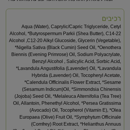
רכיבים
Aqua (Water), Caprylic/Capric Triglyceride, Cetyl
Alcohol, *Butyrospermum Parkii (Shea Butter), C14-22
Alcohol ,C12-20 Alkyl Glucoside, Glycerin (Vegetable),
*Nigella Sativa (Black Cumin) Seed Oil, *Oenothera
Biennis (Evening Primrose) Oil, Sodium Polyacrylate,
Benzyl Alcohol , Salicylic Acid, Sorbic Acid,
*Lavandula Angustifolia (Lavender) Oil, *Lavandula
Hybrida (Lavender) Oil, Tocopheryl Acetate,
*Calendula OffIcinalis Flower Extract, *Sesame
(Sesamum Indicum)Oil, *Simmondsia Chinensis
(Jojoba) Seed Oil, *Melaleuca Alternifolia (Tea Tree)
Oil, Allantoin, Phenethyl Alcohol, *Persea Gratissima
(Avocado) Oil, Tocopherol (Vitamin E), *Olea
Europaea (Olive) Fruit Oil, *Symphytum Officinale
(Comfrey) Root Extract, *Helianthus Annuus