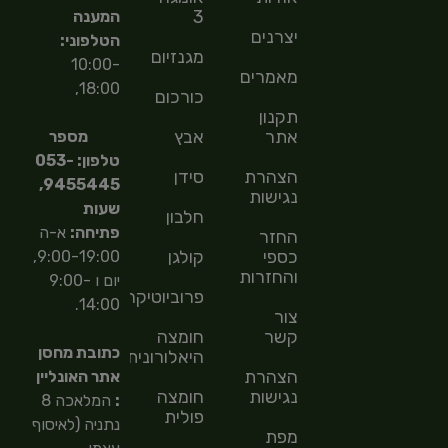
3
המענה
יצרנים
הטלפוני:
מגנזיום
10:00-
מאמרים
18:00,
כורכום
תקנון
אתר
אבץ
מספר
טלפון: 053-
הצהרת
סידן
9455445,
נגישות
שעות
חלבון
פתיחה:
א-ה
החזר
כספי
קולגן
9:00-19:00,
והחזרות
יום ו 9:00-
פרוביוטיקה
14:00.
צור
קשר
חומצה
כתובת מחסן
היאלורונית
הצהרת
אתר האונליין
נגישות
חומצה
:
המלאכה 8
פולית
נתניה (לאיסוף
מפת