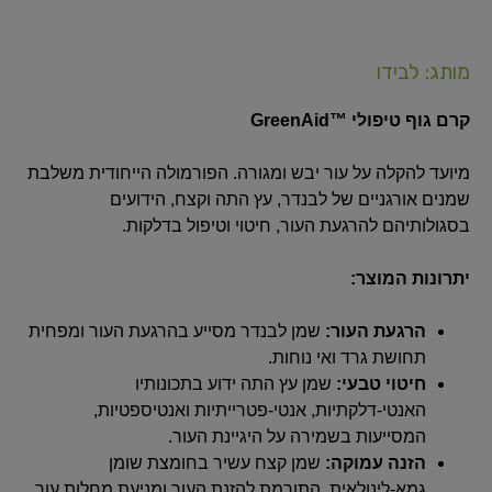
מותג: לבידו
קרם גוף טיפולי ™GreenAid
מיועד להקלה על עור יבש ומגורה. הפורמולה הייחודית משלבת
שמנים אורגניים של לבנדר, עץ התה וקצח, הידועים
בסגולותיהם להרגעת העור, חיטוי וטיפול בדלקות.
יתרונות המוצר:
הרגעת העור:
שמן לבנדר מסייע בהרגעת העור ומפחית
תחושת גרד ואי נוחות.
חיטוי טבעי:
שמן עץ התה ידוע בתכונותיו
האנטי-דלקתיות, אנטי-פטרייתיות ואנטיספטיות,
המסייעות בשמירה על היגיינת העור.
הזנה עמוקה:
שמן קצח עשיר בחומצת שומן
גמא-לינולאית, התורמת להזנת העור ומניעת מחלות עור.