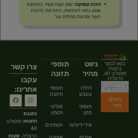
הזנה עמוקה:
שמן קצח עשיר בחומצת
שומן גמא-לינולאית, התורמת להזנת
העור ומניעת מחלות עור.
ניווט
תוספי
בואו לבקר
צרו קשר
בחנות:
מהיר
תזונה
סוקולוב 40,
עקבו
הרצליה.
הילה
תוספי
אחרינו:
בטבע
תזונה
ניווט
בוויז
תוספי
מולטי
מזון
ויטמין
כתובת
החנות:
סוקולוב
אירידיולוגיה
ויטמינים
40
הרצליה,
שעות
אודות
אומגה