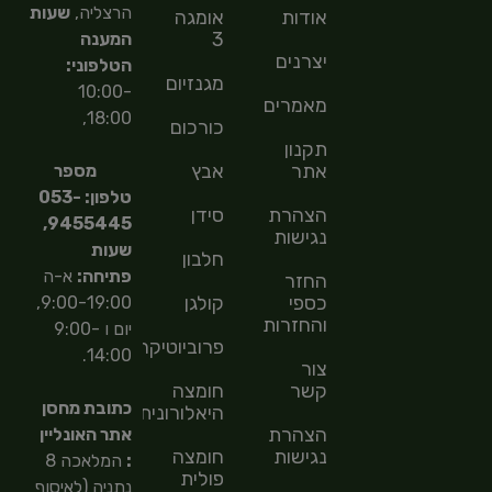
הרצליה,
שעות
אודות
אומגה
3
המענה
יצרנים
הטלפוני:
מגנזיום
10:00-
מאמרים
18:00,
כורכום
תקנון
אתר
אבץ
מספר
טלפון: 053-
הצהרת
סידן
9455445,
נגישות
שעות
חלבון
פתיחה:
א-ה
החזר
כספי
קולגן
9:00-19:00,
והחזרות
יום ו 9:00-
פרוביוטיקה
14:00.
צור
קשר
חומצה
כתובת מחסן
היאלורונית
הצהרת
אתר האונליין
נגישות
חומצה
:
המלאכה 8
פולית
נתניה (לאיסוף