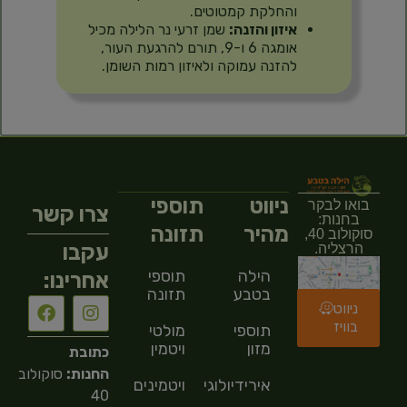
והחלקת קמטוטים.
איזון והזנה:
שמן זרעי נר הלילה מכיל
אומגה 6 ו-9, תורם להרגעת העור,
להזנה עמוקה ולאיזון רמות השומן.
ניווט
תוספי
בואו לבקר
צרו קשר
בחנות:
מהיר
תזונה
סוקולוב 40,
עקבו
הרצליה.
הילה
תוספי
אחרינו:
בטבע
תזונה
ניווט
בוויז
תוספי
מולטי
מזון
ויטמין
כתובת
החנות:
סוקולוב
אירידיולוגיה
ויטמינים
40