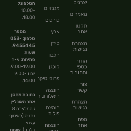
יצרנים
הטלפוני:
מגנזיום
10:00-
מאמרים
18:00,
כורכום
תקנון
אתר
אבץ
מספר
טלפון: 053-
הצהרת
סידן
9455445,
נגישות
שעות
חלבון
פתיחה:
א-ה
החזר
כספי
קולגן
9:00-19:00,
והחזרות
יום ו 9:00-
פרוביוטיקה
14:00.
צור
קשר
חומצה
כתובת מחסן
היאלורונית
הצהרת
אתר האונליין
נגישות
חומצה
:
המלאכה 8
פולית
נתניה (לאיסוף
מפת
עצמי
אתר
חומצות
בלבד),
שעות