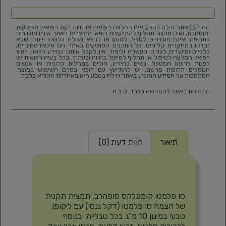
המידע באתר הילה בטבע אינו המלצה רפואית או חוות דעת רפואית מקצועית
ומוסמכת, ואינו מהווה תחליף להתייעצות רופא. המוצרים באתר אינם מוגדרים
כתרופה ואינם מוגדרים לטפל, למנוע או לרפא מחלה כלשהי וייתכן שלא
נבדקו במחקרים קליניים. כל התכנים המופיעים באתר הם אינפורמטיביים,
כלליים ומיועדים לצורכי העשרה ולימוד. אין לקבל אותם כמידע רפואי, ייעוץ
רפואי, המלצה לטיפול או תחליף לטיפול בהווה ובעתיד. בכל בעיה רפואית יש
לפנות לרופא המטפל. נשים בהיריון, חולים במחלות כרוניות או אנשים
הנוטלים תרופות מרשם, יש להתייעץ עם רופא בטרם השימוש במוצר.
הסתמכות על המידע המופיע באתר הילה בטבע היא באחריות הקורא בלבד.
התמונות באתר להמחשה בלבד. ט.ל.ח
תיאור
חוות דעת (0)
תיאור
סו פלמטו קומפלקס סופהרב. תמצית תקנית
של הצמח סו פלמטו (דקל ננסי) עם ליקופן
טבעי במינון 10 מ”ג בכל טבלייה. בנוסף