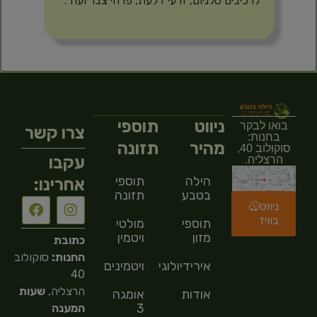
לרכיבים סלניום, זרעי דלעת, פרחי צבר ועוד.
ניווט
תוספי
בואו לבקר
צרו קשר
בחנות:
מהיר
תזונה
סוקולוב 40,
עקבו
הרצליה.
הילה
תוספי
אחרינו:
בטבע
תזונה
ניווט
בוויז
תוספי
מולטי
מזון
ויטמין
כתובת
החנות:
סוקולוב
אירידיולוגיה
ויטמינים
40
הרצליה,
שעות
אודות
אומגה
3
המענה