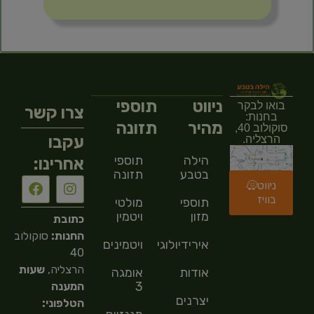
ניווט
תוספי
בואו לבקר
צרו קשר
בחנות:
מהיר
תזונה
סוקולוב 40,
עקבו
הרצליה.
הילה
תוספי
אחרינו:
בטבע
תזונה
ניווט
בוויז
תוספי
מולטי
מזון
ויטמין
כתובת
החנות:
סוקולוב
אירידיולוגיה
ויטמינים
40
הרצליה,
שעות
אודות
אומגה
3
המענה
יצרנים
הטלפוני: