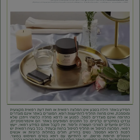
המידע באתר הילה בטבע אינו המלצה רפואית או חוות דעת רפואית מקצועית
ומוסמכת, ואינו מהווה תחליף להתייעצות רופא. המוצרים באתר אינם מוגדרים
כתרופה ואינם מוגדרים לטפל, למנוע או לרפא מחלה כלשהי וייתכן שלא
נבדקו במחקרים קליניים. כל התכנים המופיעים באתר הם אינפורמטיביים,
כלליים ומיועדים לצורכי העשרה ולימוד. אין לקבל אותם כמידע רפואי, ייעוץ
רפואי, המלצה לטיפול או תחליף לטיפול בהווה ובעתיד. בכל בעיה רפואית יש
לפנות לרופא המטפל. נשים בהיריון, חולים במחלות כרוניות או אנשים
הנוטלים תרופות מרשם, יש להתייעץ עם רופא בטרם השימוש במוצר.
הסתמכות על המידע המופיע באתר הילה בטבע היא באחריות הקורא בלבד.