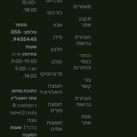
מגנזיום
10:00-
מאמרים
18:00,
כורכום
תקנון
אתר
אבץ
מספר
טלפון: 053-
הצהרת
סידן
9455445,
נגישות
שעות
חלבון
פתיחה:
א-ה
החזר
כספי
קולגן
9:00-19:00,
והחזרות
יום ו 9:00-
פרוביוטיקה
14:00.
צור
קשר
חומצה
כתובת מחסן
היאלורונית
הצהרת
אתר האונליין
נגישות
חומצה
:
המלאכה 8
פולית
נתניה (לאיסוף
מפת
עצמי
אתר
חומצות
בלבד),
שעות
אמינו
המענה