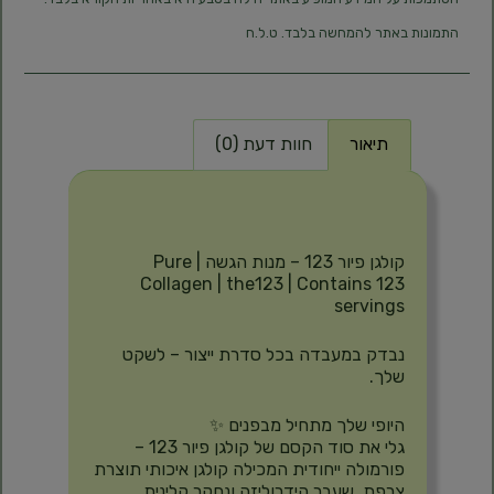
התמונות באתר להמחשה בלבד. ט.ל.ח
תיאור
חוות דעת (0)
תיאור
קולגן פיור 123 – מנות הגשה | Pure
Collagen | the123 | Contains 123
servings
נבדק במעבדה בכל סדרת ייצור – לשקט
שלך.
היופי שלך מתחיל מבפנים ✨
גלי את סוד הקסם של קולגן פיור 123 –
פורמולה ייחודית המכילה קולגן איכותי תוצרת
צרפת, שעבר הידרוליזה ונחקר קלינית.