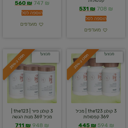
קפסולות
560
₪
747
₪
531
₪
708
₪
הוספה לסל
הוספה לסל
מועדפים
מועדפים
מבצע!
מבצע!
ח
%
ח
%
ס
כ
ו
כ
-
2
5
ס
כ
ו
כ
-
2
5
3 קולגן the123 | מכיל
3 קולגן פיור | the123 |
369 קפסולות
מכיל 369 מנות הגשה
711
₪
948
₪
445
₪
594
₪