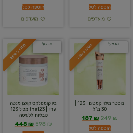
הוספה לסל
הוספה לסל
מועדפים
מועדפים
מבצע!
מבצע!
ח
%
ח
%
ס
כ
ו
כ
-
2
4
ס
כ
ו
כ
-
2
5
בוסטר מילוי קמטים | 123 |
ביו קומפלקס קולגן מנטה
30 מ”ל
עדין | the123 מכיל 123
טבליות ללעיסה
187
₪
249
₪
448
₪
598
₪
הוספה לסל