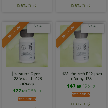
מועדפים
מועדפים
מבצע!
מבצע!
ח
%
ח
%
ס
כ
ו
כ
-
2
5
ס
כ
ו
כ
-
2
5
ויטמין B12 ליפוזומלי | 123 |
ויטמין C ליפוזומאלי |
123 קפסולות
the123 | מכיל 123
קפסולות
147
₪
196
₪
177
₪
236
₪
הוספה לסל
הוספה לסל
מועדפים