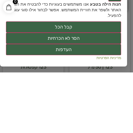
מבצע!
מבצע!
0
ח
%
ח
%
חנות הילה בטבע
אנו משתמשים בעוגיות כדי להבטיח את תפקוד
האתר ולשפר את חוויית המשתמש. אפשר לבחור אילו סוגי עוגיות
ס
כ
ו
כ
-
2
5
ס
כ
ו
כ
-
2
4
להפעיל.
קבל הכל
הסר לא הכרחיות
העדפות
מדיניות הפרטיות
סרום להפחתת קמטים |
פיוטשר | the123 | מכיל
123 | 50 מ”ל
123 קפסולות
187
₪
249
₪
224
₪
299
₪
הוספה לסל
הוספה לסל
מועדפים
מועדפים
מבצע!
מבצע!
ח
%
ח
%