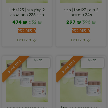
2 קולגן the123 | מכיל
2 קולגן פיור | the123 |
246 קפסולות
מכיל 236 מנות הגשה
474
₪
632
₪
297
₪
396
₪
הוספה לסל
הוספה לסל
מועדפים
מועדפים
מבצע!
מבצע!
ח
%
ח
%
ס
כ
ו
כ
-
2
5
ס
כ
ו
כ
-
2
5