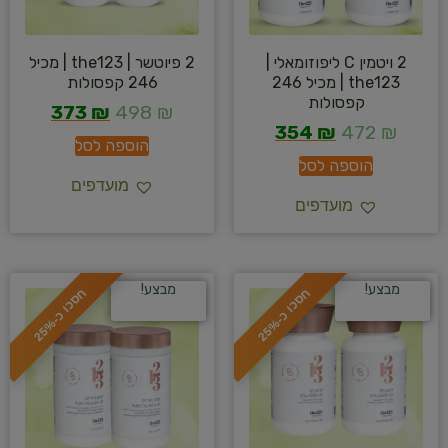
2 ויטמין C ליפוזומאלי |
2 פיוטשר | the123 | מכיל
the123 | מכיל 246
246 קפסולות
קפסולות
373
₪
498
₪
354
₪
472
₪
הוספה לסל
הוספה לסל
מועדפים
מועדפים
מבצע!
מבצע!
ח
%
ח
%
ס
כ
ו
כ
-
2
5
ס
כ
ו
כ
-
2
5