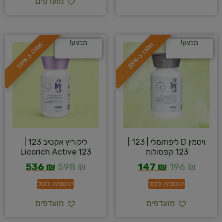
מועדפים
מבצע!
מבצע!
ח
%
ח
%
ס
כ
ו
כ
-
2
5
ס
כ
ו
כ
-
1
0
ויטמין D ליפוזומלי | 123 |
ליקוריץ אקטיב 123 |
123 קפסולות
Licorich Active 123
536
₪
598
₪
147
₪
196
₪
הוספה לסל
הוספה לסל
מועדפים
מועדפים