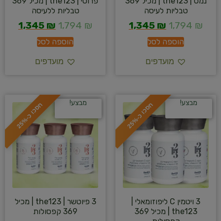
נמס | the123 | מכיל 369
פרוטי | the123 | מכיל 369
טבליות לעיסה
טבליות ללעיסה
1,345
₪
1,794
₪
1,345
₪
1,794
₪
הוספה לסל
הוספה לסל
מועדפים
מועדפים
מבצע!
מבצע!
ח
%
ח
%
ס
כ
ו
כ
-
2
5
ס
כ
ו
כ
-
2
5
3 ויטמין C ליפוזומאלי |
3 פיוטשר | the123 | מכיל
the123 | מכיל 369
369 קפסולות