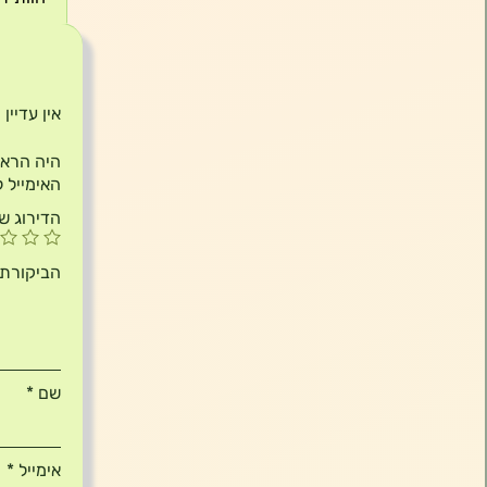
חוות 
אין עדיין
היה הראשון ל
האימייל ל
הדירוג ש
הביקורת
שם
*
אימייל
*