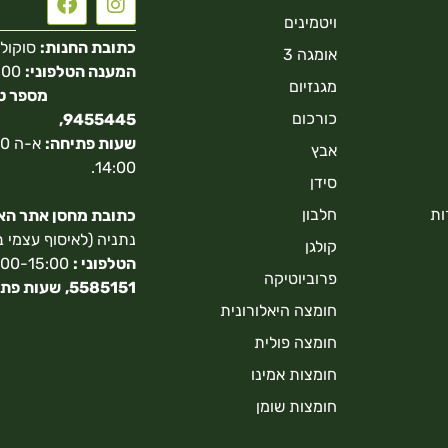
ויטמינים
כתובת החנות:
סוקולוב 40 הר
אומגה 3
המענה הטלפוני:
מגנזיום
כורכום
9455445,
שעות פתיחה:
אבץ
14:00.
סידן
ות
חלבון
כתובת מחסן אתר האונ
נתניה (לאיסוף עצמי 
קולגן
הטלפוני :
9:00-15:00,
פרוביוטיקה
5585151,
שעות פתי
חומצה היאלורונית
חומצה פולית
חומצות אמינו
חומצות שומן