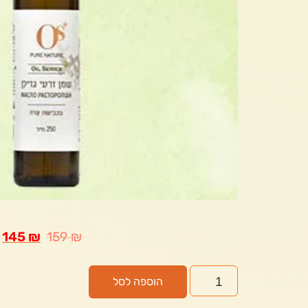
145
₪
159
₪
הוספה לסל