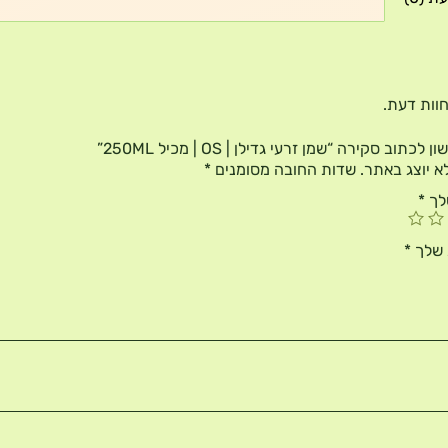
דעת
 חוות דעת.
כתוב סקירה “שמן זרעי גדילן | OS | מכיל 250ML”
א יוצג באתר.
שדות החובה מסומנים
*
לך
*
 שלך
*