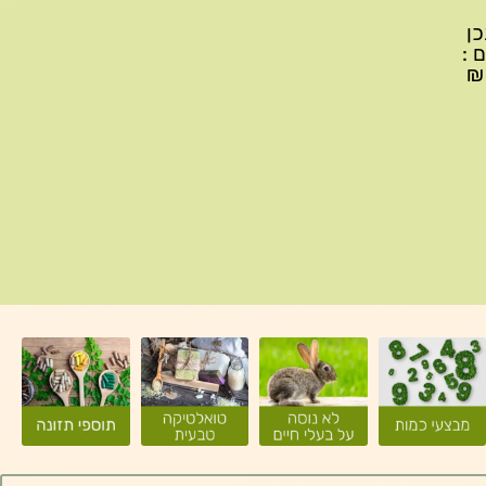
יתכן
ם :
עד 299₪ עלות משלוח 22₪, ברכישה של 300-599 ₪