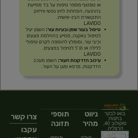
או טפטוף מספר טיפות על בד מסייעת
בהרגעה, הפחתת לחץ נפשי וחיזוק
התקשורת הבין-אישית.
LAVIDO
טיפול בעור שמן ובעיות עור:
השמן יעיל
לטיפול באקנה, מסייע בהחלמת פצעים
וכיבי עור, ומומלץ להוספה לקרם טיפולי
ללילה או לג’ל לטיפול בפצעים.
LAVIDO
עיכוב הזדקנות העור:
השמן מעכב
הזדקנות, מרפא ומגן על העור.
ניווט
תוספי
בואו לבקר
צרו קשר
בחנות:
מהיר
תזונה
סוקולוב 40,
עקבו
הרצליה.
הילה
תוספי