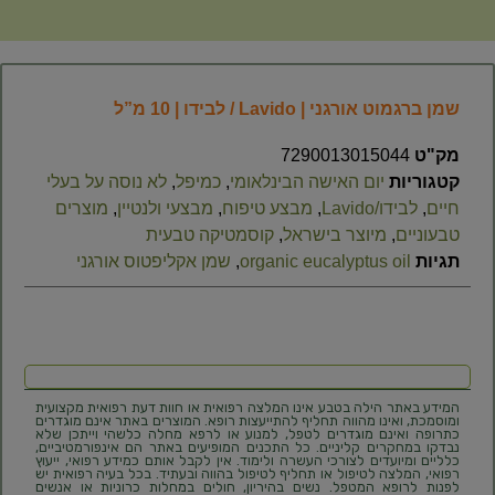
שמן ברגמוט אורגני | Lavido / לבידו | 10 מ”ל
מק"ט
7290013015044
קטגוריות
יום האישה הבינלאומי
,
כמיפל
,
לא נוסה על בעלי
חיים
,
לבידו/Lavido
,
מבצע טיפוח
,
מבצעי ולנטיין
,
מוצרים
טבעוניים
,
מיוצר בישראל
,
קוסמטיקה טבעית
תגיות
organic eucalyptus oil
,
שמן אקליפטוס אורגני
המידע באתר הילה בטבע אינו המלצה רפואית או חוות דעת רפואית מקצועית
ומוסמכת, ואינו מהווה תחליף להתייעצות רופא. המוצרים באתר אינם מוגדרים
כתרופה ואינם מוגדרים לטפל, למנוע או לרפא מחלה כלשהי וייתכן שלא
נבדקו במחקרים קליניים. כל התכנים המופיעים באתר הם אינפורמטיביים,
כלליים ומיועדים לצורכי העשרה ולימוד. אין לקבל אותם כמידע רפואי, ייעוץ
רפואי, המלצה לטיפול או תחליף לטיפול בהווה ובעתיד. בכל בעיה רפואית יש
לפנות לרופא המטפל. נשים בהיריון, חולים במחלות כרוניות או אנשים