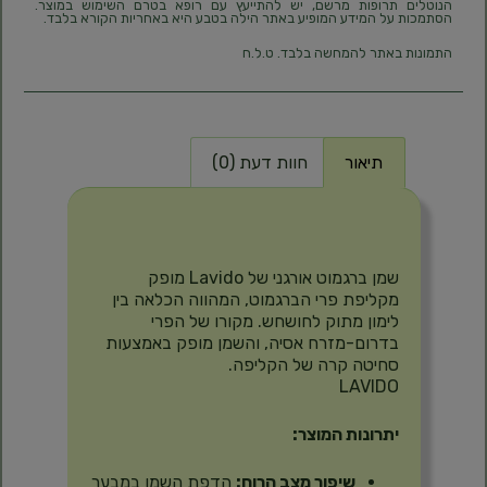
הנוטלים תרופות מרשם, יש להתייעץ עם רופא בטרם השימוש במוצר.
הסתמכות על המידע המופיע באתר הילה בטבע היא באחריות הקורא בלבד.
התמונות באתר להמחשה בלבד. ט.ל.ח
תיאור
חוות דעת (0)
תיאור
שמן ברגמוט אורגני של Lavido מופק
מקליפת פרי הברגמוט, המהווה הכלאה בין
לימון מתוק לחושחש. מקורו של הפרי
בדרום-מזרח אסיה, והשמן מופק באמצעות
סחיטה קרה של הקליפה.
LAVIDO
יתרונות המוצר:
שיפור מצב הרוח:
הדפת השמן במבער