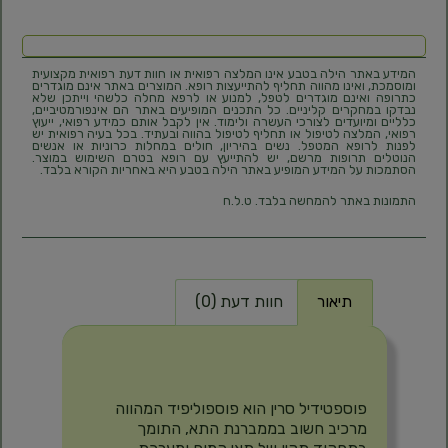
המידע באתר הילה בטבע אינו המלצה רפואית או חוות דעת רפואית מקצועית
ומוסמכת, ואינו מהווה תחליף להתייעצות רופא. המוצרים באתר אינם מוגדרים
כתרופה ואינם מוגדרים לטפל, למנוע או לרפא מחלה כלשהי וייתכן שלא
נבדקו במחקרים קליניים. כל התכנים המופיעים באתר הם אינפורמטיביים,
כלליים ומיועדים לצורכי העשרה ולימוד. אין לקבל אותם כמידע רפואי, ייעוץ
רפואי, המלצה לטיפול או תחליף לטיפול בהווה ובעתיד. בכל בעיה רפואית יש
לפנות לרופא המטפל. נשים בהיריון, חולים במחלות כרוניות או אנשים
הנוטלים תרופות מרשם, יש להתייעץ עם רופא בטרם השימוש במוצר.
הסתמכות על המידע המופיע באתר הילה בטבע היא באחריות הקורא בלבד.
התמונות באתר להמחשה בלבד. ט.ל.ח
תיאור
חוות דעת (0)
תיאור
פוספטידיל סרין הוא פוספוליפיד המהווה
מרכיב חשוב בממברנת התא, התומך