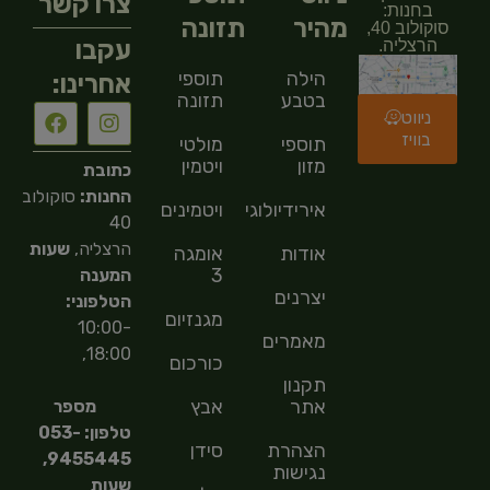
צרו קשר
בחנות:
מהיר
תזונה
סוקולוב 40,
עקבו
הרצליה.
הילה
תוספי
אחרינו:
בטבע
תזונה
ניווט
בוויז
תוספי
מולטי
מזון
ויטמין
כתובת
החנות:
סוקולוב
אירידיולוגיה
ויטמינים
40
הרצליה,
שעות
אודות
אומגה
3
המענה
יצרנים
הטלפוני:
מגנזיום
10:00-
מאמרים
18:00,
כורכום
תקנון
אתר
אבץ
מספר
טלפון: 053-
הצהרת
סידן
9455445,
נגישות
שעות