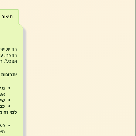
תיאור
תיאור
אצבע”, ה
יתרונות 
מיצ
אפק
שי
כמ
למי זה מ
לאנ
האנ