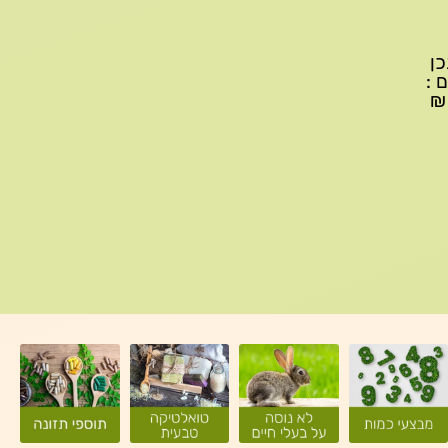
יתכן
ם :
עד 299₪ עלות משלוח 22₪, ברכישה של 300-599 ₪