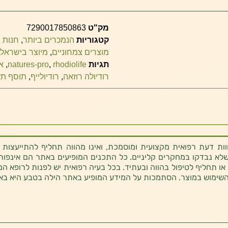
מק"ט
7290017850863
קטגוריות
הנמכרים ביותר
,
חנות ת
מוצרים צמחוניים
,
מיוצר בישראל
תגיות
rhodiolife
,
natures-pro
,
א
רודיולה רוזאה
,
רודיולייף
,
תוסף תז
ת דעת רפואית מקצועית ומוסמכת, ואינו מהווה תחליף להתייעצות 
לא נבדקו במחקרים קליניים. כל התכנים המופיעים באתר הם אינפורמטי
 או תחליף לטיפול בהווה ובעתיד. בכל בעיה רפואית יש לפנות לרופא המ
השימוש במוצר. הסתמכות על המידע המופיע באתר הילה בטבע היא בא