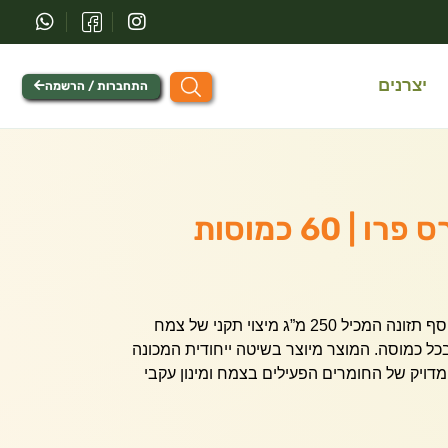
יצרנים
התחברות / הרשמה
 | 60 כמוסות
רודיולייף של נייצ’רס פרו הוא תוסף תזונה המכיל 250 מ”ג מיצוי תקני של צמח
ה, עם 3% רוזווינס בכל כמוסה. המוצר מיוצר בשיטה ייחודית המכונה
מדויק של החומרים הפעילים בצמח ומינון עקבי