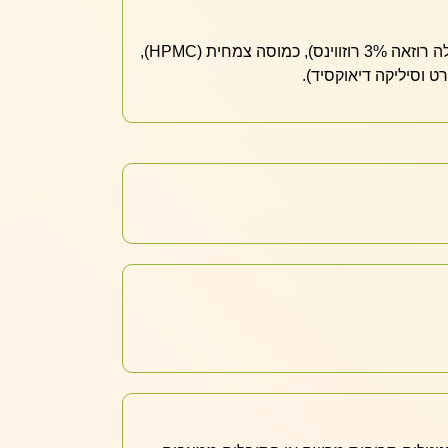
250 מ"ג רודיולייף (מיצוי רודיולה רוזאה 3% רוזווינס), כמוסה צמחית (HPMC),
ט וסיליקה דיאוקסיד).