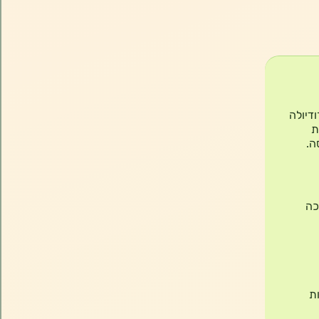
י של צמח רודיולה
ת
ה.
תמיכה
ת