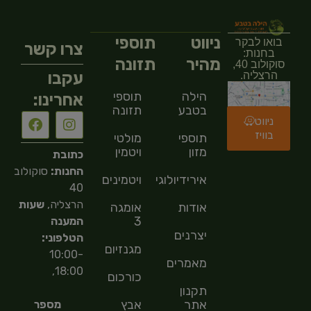
ניווט
תוספי
בואו לבקר
צרו קשר
בחנות:
מהיר
תזונה
סוקולוב 40,
עקבו
הרצליה.
הילה
תוספי
אחרינו:
בטבע
תזונה
ניווט
בוויז
תוספי
מולטי
מזון
ויטמין
כתובת
החנות:
סוקולוב
אירידיולוגיה
ויטמינים
40
הרצליה,
שעות
אודות
אומגה
3
המענה
יצרנים
הטלפוני:
מגנזיום
10:00-
מאמרים
18:00,
כורכום
תקנון
אתר
אבץ
מספר