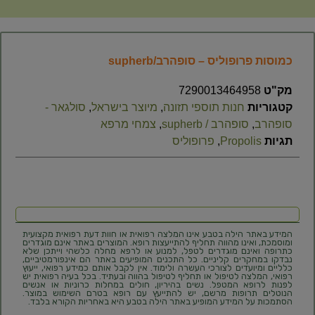
כמוסות פרופוליס – סופהרב/supherb
מק"ט
7290013464958
קטגוריות
חנות תוספי תזונה
,
מיוצר בישראל
,
סולגאר -
סופהרב
,
סופהרב / supherb
,
צמחי מרפא
תגיות
Propolis
,
פרופוליס
המידע באתר הילה בטבע אינו המלצה רפואית או חוות דעת רפואית מקצועית
ומוסמכת, ואינו מהווה תחליף להתייעצות רופא. המוצרים באתר אינם מוגדרים
כתרופה ואינם מוגדרים לטפל, למנוע או לרפא מחלה כלשהי וייתכן שלא
נבדקו במחקרים קליניים. כל התכנים המופיעים באתר הם אינפורמטיביים,
כלליים ומיועדים לצורכי העשרה ולימוד. אין לקבל אותם כמידע רפואי, ייעוץ
רפואי, המלצה לטיפול או תחליף לטיפול בהווה ובעתיד. בכל בעיה רפואית יש
לפנות לרופא המטפל. נשים בהיריון, חולים במחלות כרוניות או אנשים
הנוטלים תרופות מרשם, יש להתייעץ עם רופא בטרם השימוש במוצר.
הסתמכות על המידע המופיע באתר הילה בטבע היא באחריות הקורא בלבד.