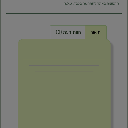
התמונות באתר להמחשה בלבד. ט.ל.ח
תיאור
חוות דעת (0)
תיאור
כמוסות
פרופוליס –
Propolis
600