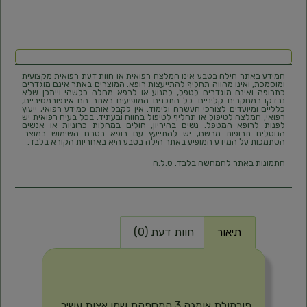
המידע באתר הילה בטבע אינו המלצה רפואית או חוות דעת רפואית מקצועית
ומוסמכת, ואינו מהווה תחליף להתייעצות רופא. המוצרים באתר אינם מוגדרים
כתרופה ואינם מוגדרים לטפל, למנוע או לרפא מחלה כלשהי וייתכן שלא
נבדקו במחקרים קליניים. כל התכנים המופיעים באתר הם אינפורמטיביים,
כלליים ומיועדים לצורכי העשרה ולימוד. אין לקבל אותם כמידע רפואי, ייעוץ
רפואי, המלצה לטיפול או תחליף לטיפול בהווה ובעתיד. בכל בעיה רפואית יש
לפנות לרופא המטפל. נשים בהיריון, חולים במחלות כרוניות או אנשים
הנוטלים תרופות מרשם, יש להתייעץ עם רופא בטרם השימוש במוצר.
הסתמכות על המידע המופיע באתר הילה בטבע היא באחריות הקורא בלבד.
התמונות באתר להמחשה בלבד. ט.ל.ח
תיאור
חוות דעת (0)
תיאור
פורמולת אומגה 3 המספקת שמן אצות עשיר