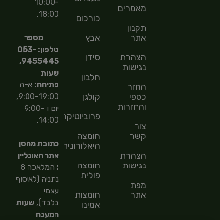
10:00-
מאמרים
18:00,
כורכום
תקנון
אתר
אבץ
מספר
טלפון: 053-
הצהרת
סידן
9455445,
נגישות
שעות
חלבון
פתיחה:
א-ה
החזר
כספי
קולגן
9:00-19:00,
והחזרות
יום ו 9:00-
פרוביוטיקה
14:00.
צור
קשר
חומצה
כתובת מחסן
היאלורונית
הצהרת
אתר האונליין
נגישות
חומצה
:
המלאכה 8
פולית
נתניה (לאיסוף
מפת
עצמי
אתר
חומצות
בלבד),
שעות
אמינו
המענה