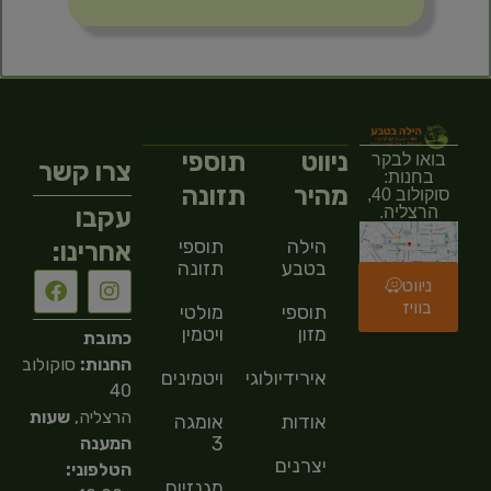
ניווט
תוספי
בואו לבקר
צרו קשר
בחנות:
מהיר
תזונה
סוקולוב 40,
עקבו
הרצליה.
הילה
תוספי
אחרינו:
בטבע
תזונה
ניווט
בוויז
תוספי
מולטי
מזון
ויטמין
כתובת
החנות:
סוקולוב
אירידיולוגיה
ויטמינים
40
הרצליה,
שעות
אודות
אומגה
3
המענה
יצרנים
הטלפוני:
מגנזיום