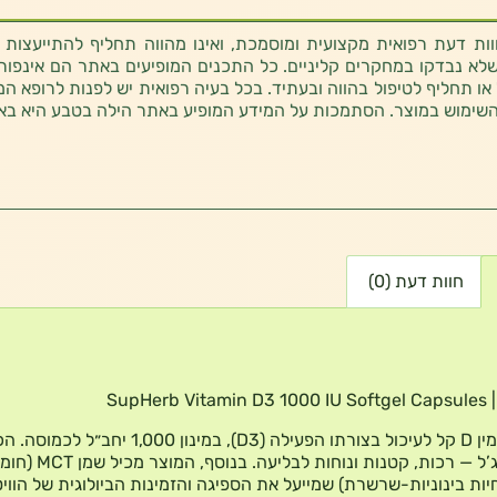
ת דעת רפואית מקצועית ומוסמכת, ואינו מהווה תחליף להתייעצות 
לא נבדקו במחקרים קליניים. כל התכנים המופיעים באתר הם אינפורמטי
 או תחליף לטיפול בהווה ובעתיד. בכל בעיה רפואית יש לפנות לרופא המ
השימוש במוצר. הסתמכות על המידע המופיע באתר הילה בטבע היא בא
חוות דעת (0)
SupHerb
תוסף ויטמין D קל לעיכול בצורתו הפעילה (D3), במינון 1,000 
הן סופט ג’ל — רכות, קטנות ונוחות לבליעה. בנ
יות בינוניות-שרשרת) שמייעל את הספיגה והזמינות הביולוגית של הוויט