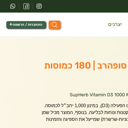
יצרנים
התחברות / הרשמה
תוסף ויטמין D קל לעיכול בצורתו הפעילה (D3), במינון 1,000 יחב״ל לכמוסה.
טנות ונוחות לבליעה. בנוסף, המוצר מכיל שמן
ינוניות-שרשרת) שמייעל את הספיגה והזמינות