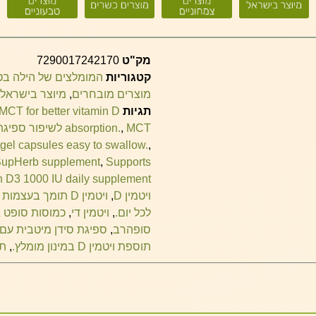
מק"ט
7290017242170
קטגוריות
המומלצים של הילה ב
מוצרים מובחרים
,
מיוצר בישראל
תגיות
MCT for better vitamin D
MCT לשיפור ספיגת ויטמין D.
,
absorption.
tgel capsules easy to swallow.
,
upHerb supplement
,
Supports
n D3 1000 IU daily supplement.
ויטמין D
,
ויטמין D תומך בעצמות חזקות ובריאות.
לכל יום.
,
ויטמין די
,
כמוסות סופט ג
סופהרב
,
ספיגת סידן מיטבית עם ויט
תוספת ויטמין D במינון מומלץ.
,
תמ