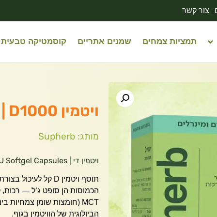
צור קשר
תמציות צמחים
שמנים אתריים
קוסמטיקה טבעית
ויטמין D1000 | סופהרב | 180 כמוסות
מותג: Supherb
ויטמין די | SupHerb Vitamin D3 1000 IU Softgel Capsules
הכמוסות הן סופט ג’ל — רכות, ק
MCT (חומצות שומן צמחיות ב
הביולוגית של הוויטמין בגוף.