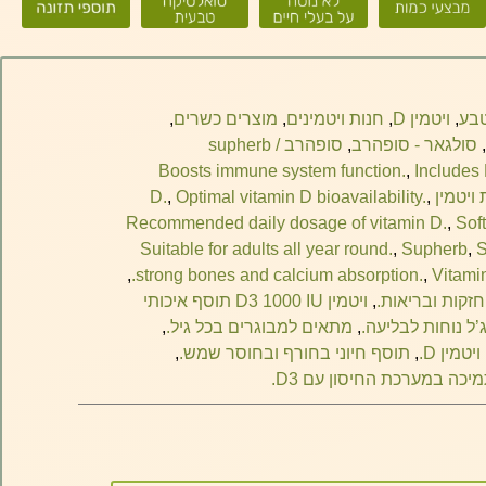
טבע
,
ויטמין D
,
חנות ויטמינים
,
מוצרים כשרים
,
,
סולגאר - סופהרב
,
סופהרב / supherb
Boosts immune system function.
,
Includes 
,
Optimal vitamin D bioavailability.
,
Recommended daily dosage of vitamin D.
,
Sof
Suitable for adults all year round.
,
Supherb
,
S
,
strong bones and calcium absorption.
,
Vitami
,
ויטמין D3 1000 IU תוסף איכותי
’ל נוחות לבליעה.
,
מתאים למבוגרים בכל גיל.
,
מין D.
,
תוסף חיוני בחורף ובחוסר שמש.
,
יכה במערכת החיסון עם D3.