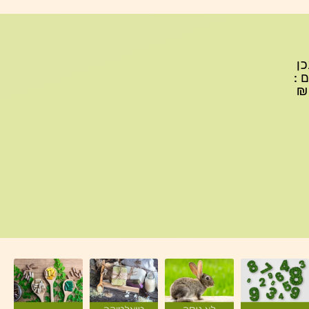
יתכן
ם :
עד 299₪ עלות משלוח 22₪, ברכישה של 300-599 ₪