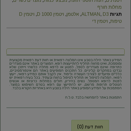
ויטמינים
,
חנות תוספי תזונה
,
מבצעי כמות
,
מוצרים כשרים
,
מחלות חורף
תגיות
D3
,
ALTMAN
,
אלטמן
,
ויטמין D 1000
,
ויטמין D
טיפות
,
ויטמין די
המידע באתר הילה בטבע אינו המלצה רפואית או חוות דעת רפואית מקצועית
ומוסמכת, ואינו מהווה תחליף להתייעצות רופא. המוצרים באתר אינם מוגדרים
כתרופה ואינם מוגדרים לטפל, למנוע או לרפא מחלה כלשהי וייתכן שלא
נבדקו במחקרים קליניים. כל התכנים המופיעים באתר הם אינפורמטיביים,
כלליים ומיועדים לצורכי העשרה ולימוד. אין לקבל אותם כמידע רפואי, ייעוץ
רפואי, המלצה לטיפול או תחליף לטיפול בהווה ובעתיד. בכל בעיה רפואית יש
לפנות לרופא המטפל. נשים בהיריון, חולים במחלות כרוניות או אנשים
הנוטלים תרופות מרשם, יש להתייעץ עם רופא בטרם השימוש במוצר.
הסתמכות על המידע המופיע באתר הילה בטבע היא באחריות הקורא בלבד.
התמונות באתר להמחשה בלבד. ט.ל.ח
חוות דעת (0)