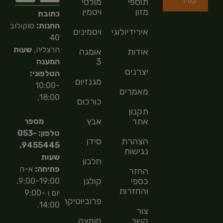
בוויז
תוספי
מולטי
מזון
ויטמין
כתובת
החנות:
סוקולוב
אירידיולוגיה
ויטמינים
40
הרצליה,
שעות
אודות
אומגה
3
המענה
יצרנים
הטלפוני:
מגנזיום
10:00-
מאמרים
18:00,
כורכום
תקנון
אתר
אבץ
מספר
טלפון: 053-
הצהרת
סידן
9455445,
נגישות
שעות
חלבון
פתיחה:
א-ה
החזר
כספי
קולגן
9:00-19:00,
והחזרות
יום ו 9:00-
פרוביוטיקה
14:00.
צור
קשר
חומצה