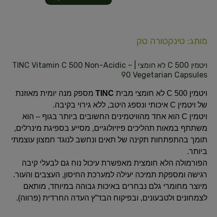
מותג: טינקטורה טק
ויטמין C 500 לא חומצי | TINC Vitamin C 500 Non-Acidic –
90 Vegetarian Capsules
ויטמין C 500 לא חומצי מבית
TINC
מספק מנה יומית מאוזנת
של ויטמין C איכותי ונספג היטב, ללא גירוי בקיבה.
ויטמין C הוא אחד מהוויטמינים החשובים ביותר בגוף – הוא
משתתף במאות תהליכים פיזיולוגיים, מסייע בספיגת מינרלים,
תומך בהתפתחות תקינה של תאים ונחשב לנוגד חמצון עוצמתי
ביותר.
הפורמולה הלא חומצית מאפשרת עיכול נוח גם לבעלי קיבה
רגישה ומספקת תמיכה יעילה למערכת החיסון, העצבים והעור.
מיוצר מחומרי גלם נבחרים באיכות גבוהה במיוחד, מותאם
לצמחונים ולטבעונים, ובפיקוח הבד”ץ העדה החרדית (פרווה).