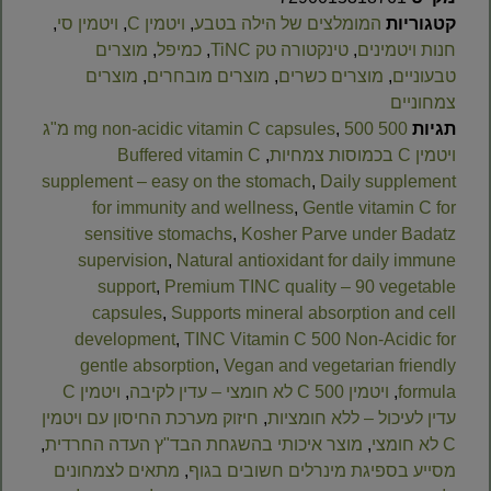
קטגוריות
המומלצים של הילה בטבע
,
ויטמין C
,
ויטמין סי
,
חנות ויטמינים
,
טינקטורה טק TiNC
,
כמיפל
,
מוצרים
טבעוניים
,
מוצרים כשרים
,
מוצרים מובחרים
,
מוצרים
צמחוניים
תגיות
500 mg non-acidic vitamin C capsules
,
500 מ"ג
ויטמין C בכמוסות צמחיות
,
Buffered vitamin C
supplement – easy on the stomach
,
Daily supplement
for immunity and wellness
,
Gentle vitamin C for
sensitive stomachs
,
Kosher Parve under Badatz
supervision
,
Natural antioxidant for daily immune
support
,
Premium TINC quality – 90 vegetable
capsules
,
Supports mineral absorption and cell
development
,
TINC Vitamin C 500 Non-Acidic for
gentle absorption
,
Vegan and vegetarian friendly
formula
,
ויטמין C 500 לא חומצי – עדין לקיבה
,
ויטמין C
עדין לעיכול – ללא חומציות
,
חיזוק מערכת החיסון עם ויטמין
C לא חומצי
,
מוצר איכותי בהשגחת הבד"ץ העדה החרדית
,
מסייע בספיגת מינרלים חשובים בגוף
,
מתאים לצמחונים