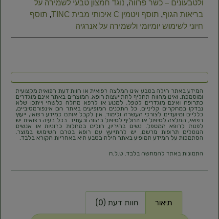
ולטבעונים – כשר פרווה
,
נוגד חמצון טבעי לשמירה על
בריאות הגוף
,
תוסף ויטמין C איכותי מבית TINC
,
תוסף
חיוני לשימוש יומיומי ולשמירה על אנרגיה
המידע באתר הילה בטבע אינו המלצה רפואית או חוות דעת רפואית מקצועית
ומוסמכת, ואינו מהווה תחליף להתייעצות רופא. המוצרים באתר אינם מוגדרים
כתרופה ואינם מוגדרים לטפל, למנוע או לרפא מחלה כלשהי וייתכן שלא
נבדקו במחקרים קליניים. כל התכנים המופיעים באתר הם אינפורמטיביים,
כלליים ומיועדים לצורכי העשרה ולימוד. אין לקבל אותם כמידע רפואי, ייעוץ
רפואי, המלצה לטיפול או תחליף לטיפול בהווה ובעתיד. בכל בעיה רפואית יש
לפנות לרופא המטפל. נשים בהיריון, חולים במחלות כרוניות או אנשים
הנוטלים תרופות מרשם, יש להתייעץ עם רופא בטרם השימוש במוצר.
הסתמכות על המידע המופיע באתר הילה בטבע היא באחריות הקורא בלבד.
התמונות באתר להמחשה בלבד. ט.ל.ח
תיאור
חוות דעת (0)