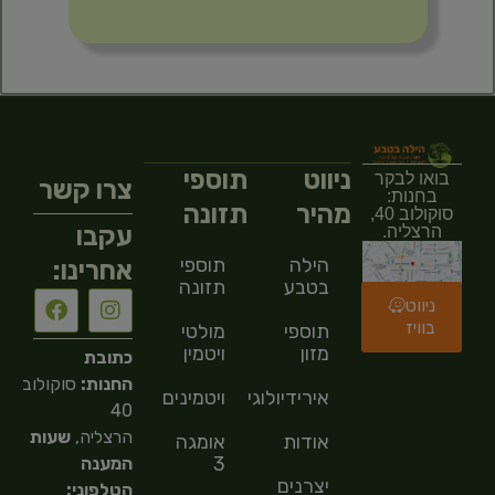
ניווט
תוספי
בואו לבקר
צרו קשר
בחנות:
מהיר
תזונה
סוקולוב 40,
עקבו
הרצליה.
הילה
תוספי
אחרינו:
בטבע
תזונה
ניווט
בוויז
תוספי
מולטי
מזון
ויטמין
כתובת
החנות:
סוקולוב
אירידיולוגיה
ויטמינים
40
הרצליה,
שעות
אודות
אומגה
3
המענה
יצרנים
הטלפוני: