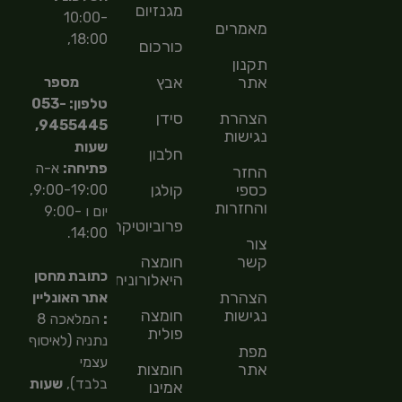
מגנזיום
10:00-
מאמרים
18:00,
כורכום
תקנון
אתר
אבץ
מספר
טלפון: 053-
הצהרת
סידן
9455445,
נגישות
שעות
חלבון
פתיחה:
א-ה
החזר
כספי
קולגן
9:00-19:00,
והחזרות
יום ו 9:00-
פרוביוטיקה
14:00.
צור
קשר
חומצה
כתובת מחסן
היאלורונית
הצהרת
אתר האונליין
נגישות
חומצה
:
המלאכה 8
פולית
נתניה (לאיסוף
מפת
עצמי
אתר
חומצות
בלבד),
שעות
אמינו