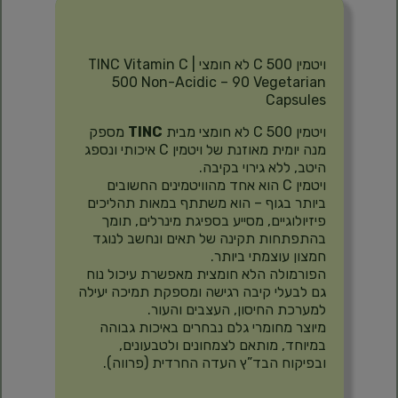
תיאור
ויטמין C 500 לא חומצי | TINC Vitamin C
500 Non-Acidic – 90 Vegetarian
Capsules
ויטמין C 500 לא חומצי מבית
TINC
מספק
מנה יומית מאוזנת של ויטמין C איכותי ונספג
היטב, ללא גירוי בקיבה.
ויטמין C הוא אחד מהוויטמינים החשובים
ביותר בגוף – הוא משתתף במאות תהליכים
פיזיולוגיים, מסייע בספיגת מינרלים, תומך
בהתפתחות תקינה של תאים ונחשב לנוגד
חמצון עוצמתי ביותר.
הפורמולה הלא חומצית מאפשרת עיכול נוח
גם לבעלי קיבה רגישה ומספקת תמיכה יעילה
למערכת החיסון, העצבים והעור.
מיוצר מחומרי גלם נבחרים באיכות גבוהה
במיוחד, מותאם לצמחונים ולטבעונים,
ובפיקוח הבד”ץ העדה החרדית (פרווה).