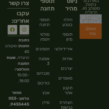
ניווט
תוספי
בואו לבקר
צרו קשר
בחנות:
מהיר
תזונה
סוקולוב 40,
עקבו
הרצליה.
הילה
תוספי
אחרינו:
בטבע
תזונה
ניווט
בוויז
תוספי
מולטי
מזון
ויטמין
כתובת
החנות:
סוקולוב
אירידיולוגיה
ויטמינים
40
הרצליה,
שעות
אודות
אומגה
3
המענה
יצרנים
הטלפוני:
מגנזיום
10:00-
מאמרים
18:00,
כורכום
תקנון
אתר
אבץ
מספר
טלפון: 053-
הצהרת
סידן
9455445,
נגישות