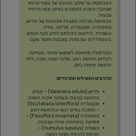
המבוססת על שילוב סינרגטי של צמחי מרפא
שנחקרו והוכחו כתומכים באיזון רגשי והרפיה
טבעית.
הכמוסות מכילות תמציות איכותיות של ולריאן,
פסיפלורה, סקוטלריה, מליסה, טיליה
וכשותית, הידועים ביכולתם לסייע לגוף ולנפש
בהתמודדות עם מתח, עצבנות וחוסר שקט.
הפורמולה מתאימה לשימוש יומיומי, ומסייעת
לקידום תחושת רוגע, שלווה ושינה טובה, ללא
תחושת עייפות ביום.
הרכיבים הפעילים המרכזיים:
ולריאן (Valeriana edulis) – מסייע
בהרגעה טבעית ובשיפור איכות השינה.
סקוטלריה (Scutellaria lateriflora)
– תומכת באיזון רגשי ובתחושת רוגע.
פסיפלורה (Passiflora incarnata) –
מסייעת בהפחתת מתח ועצבנות.
כשותית (Humulus lupulus) –
תורמת להרפיה ושינה רגועה.