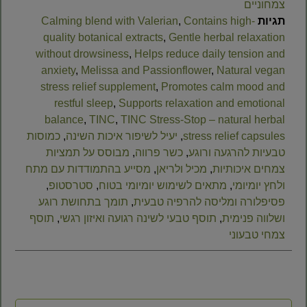
צמחוניים
תגיות
Contains high-
,
Calming blend with Valerian
quality botanical extracts
,
Gentle herbal relaxation
without drowsiness
,
Helps reduce daily tension and
anxiety
,
Melissa and Passionflower
,
Natural vegan
stress relief supplement
,
Promotes calm mood and
restful sleep
,
Supports relaxation and emotional
balance
,
TINC
,
TINC Stress-Stop – natural herbal
stress relief capsules
,
יעיל לשיפור איכות השינה
,
כמוסות
טבעיות להרגעה ורוגע
,
כשר פרווה
,
מבוסס על תמציות
צמחים איכותיות
,
מכיל ולריאן
,
מסייע בהתמודדות עם מתח
ולחץ יומיומי
,
מתאים לשימוש יומיומי בטוח
,
סטרסטופ
,
פסיפלורה ומליסה להרפיה טבעית
,
תומך בתחושת רוגע
ושלווה פנימית
,
תוסף טבעי לשינה רגועה ואיזון רגשי
,
תוסף
צמחי טבעוני