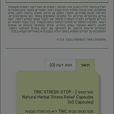
המידע באתר הילה בטבע אינו המלצה רפואית או חוות דעת רפואית מקצועית
ומוסמכת, ואינו מהווה תחליף להתייעצות רופא. המוצרים באתר אינם מוגדרים
כתרופה ואינם מוגדרים לטפל, למנוע או לרפא מחלה כלשהי וייתכן שלא
נבדקו במחקרים קליניים. כל התכנים המופיעים באתר הם אינפורמטיביים,
כלליים ומיועדים לצורכי העשרה ולימוד. אין לקבל אותם כמידע רפואי, ייעוץ
רפואי, המלצה לטיפול או תחליף לטיפול בהווה ובעתיד. בכל בעיה רפואית יש
לפנות לרופא המטפל. נשים בהיריון, חולים במחלות כרוניות או אנשים
הנוטלים תרופות מרשם, יש להתייעץ עם רופא בטרם השימוש במוצר.
הסתמכות על המידע המופיע באתר הילה בטבע היא באחריות הקורא בלבד.
התמונות באתר להמחשה בלבד. ט.ל.ח
תיאור
חוות דעת (0)
תיאור
סטרסטופ | TINC STRESS-STOP –
Natural Herbal Stress Relief Capsules
(60 Capsules)
סטרסטופ מבית TINC היא פורמולה טבעית