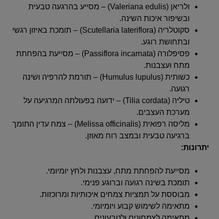
ולריאן (Valeriana edulis) – מסייע בהרגעה טבעית
ובשיפור איכות השינה.
סקוטלריה (Scutellaria lateriflora) – תומכת באיזון רגשי
ובתחושת רוגע.
פסיפלורה (Passiflora incarnata) – מסייעת בהפחתת
מתח ועצבנות.
כשותית (Humulus lupulus) – תורמת להרפיה ושינה
רגועה.
טיליה (Tilia cordata) – ידועה בפעולתה המרגיעה על
מערכת העצבים.
מליסה רפואית (Melissa officinalis) – צמח עדין התומך
ברגיעה טבעית ובמצב רוח מאוזן.
יתרונות:
מסייעת להפחתת מתח, עצבנות ולחץ יומיומי.
תומכת בשינה רגועה וברוגע פנימי.
מבוססת על תמציות צמחים איכותיות ומרוכזות.
מתאימה לשימוש קבוע ויומיומי.
מתאימה לצמחונים ולטבעונים.