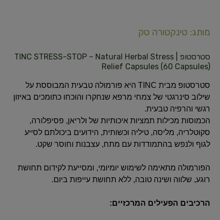
מותג: טינקטורה טק
סטרסטופ | TINC STRESS-STOP – Natural Herbal Stress
Relief Capsules (60 Capsules)
סטרסטופ מבית TINC היא פורמולה טבעית המבוססת על
שילוב סינרגטי של צמחי מרפא שנחקרו והוכחו כתומכים באיזון
רגשי והרפיה טבעית.
הכמוסות מכילות תמציות איכותיות של ולריאן, פסיפלורה,
סקוטלריה, מליסה, טיליה וכשותית, הידועים ביכולתם לסייע
לגוף ולנפש בהתמודדות עם מתח, עצבנות וחוסר שקט.
הפורמולה מתאימה לשימוש יומיומי, ומסייעת לקידום תחושת
רוגע, שלווה ושינה טובה, ללא תחושת עייפות ביום.
הרכיבים הפעילים המרכזיים: