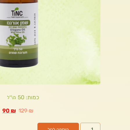
כמות: 50
מ\"ל
90
₪
129
₪
הוספה לסל