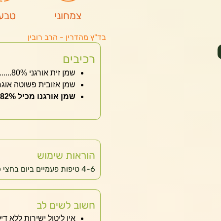
צמחוני
טבעו
בד"ץ מהדרין - הרב רובין
רכיבים
שמן זית אורגני 80%....................................................Olive Oil
שמן אזובית פשוטה אוגרני (אורגנו) 20% .....
שמן אורגנו מכיל 82% חומר פעיל: Carvacrol.
הוראות שימוש
4-6 טיפות פעמיים ביום בחצי כוס מים. יש לנער את הבקבוק לפני השימוש.
חשוב לשים לב
אין ליטול ישירות ללא דיל