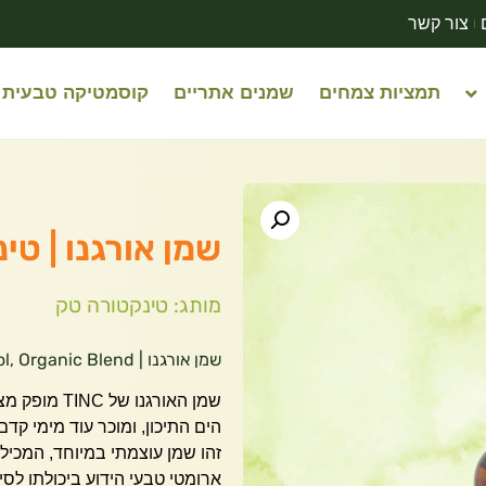
צור קשר
תמציות צמחים
שמנים אתריים
קוסמטיקה טבעית
שמן אורגנו | טינקטו
מותג: טינקטורה טק
שמן אורגנו | TINC Oregano Oil 50 ml – 82% Carvacrol, Organic Blend
שמן האורגנו של TINC מופק מצמח האורגנו (
הים התיכון, ומוכר עוד מימי קדם
ארומטי טבעי הידוע ביכולתו לס