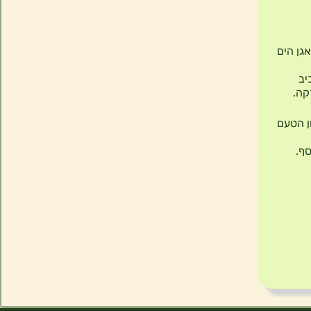
אגן הים
רבקול (Carvacrol) – רכיב
קה.
ן הטעם
סף.