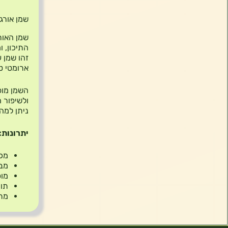
שמן אורגנו |  ml – 82% Carvacrol, Organic Blend
שמן האורגנו של TINC מ
התיכון, ו
ארומטי ט
השמן מופ
ולשיפור 
ניתן למה
יתרונות:
מכיל 82% חומר פעי
מבו
מופ
תומ
מתא