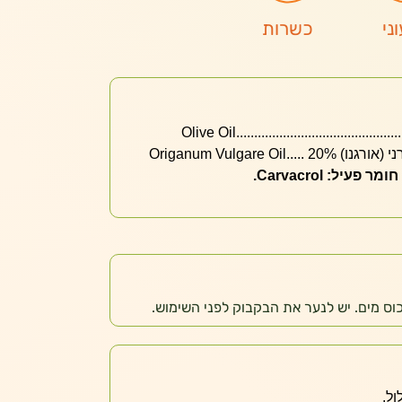
ני
כשרות
Origanum Vulgare Oil
ול.