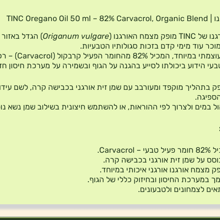
TINC Oregano Oil 50
ופק מצמח האורגנו (
Origanum vulgare
) הגדל באזור 
מוכר עוד מימי קדם בזכות סגולותיו הטבעיות.
זהו שמן עוצמתי במיוחד, המכיל 82% מהחומר הפעיל ק
בעי הידוע ביכולתו לסייע בהגנה על הגוף ובשמירה על מערכת חיסון חז
ק בתהליך מוקפד ומעורבב עם שמן זית אורגני בכבישה קרה, לשם עידו
הספיגה.
ול במים ולצרוך לפי ההוראות, או להשתמש חיצונית בשילוב שמן נשא נו
ל טבעי – Carvacrol.
סס על שמן זית אורגני בכבישה קרה.
ק מצמח אורגנו אורגני איכותי במיוחד.
ך במערכת החיסון ובחיזוק כללי של הגוף.
ים לצמחונים ולטבעונים.