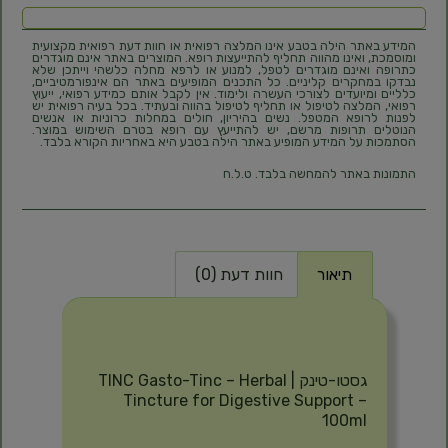
המידע באתר הילה בטבע אינו המלצה רפואית או חוות דעת רפואית מקצועית
ומוסמכת, ואינו מהווה תחליף להתייעצות רופא. המוצרים באתר אינם מוגדרים
כתרופה ואינם מוגדרים לטפל, למנוע או לרפא מחלה כלשהי וייתכן שלא
נבדקו במחקרים קליניים. כל התכנים המופיעים באתר הם אינפורמטיביים,
כלליים ומיועדים לצורכי העשרה ולימוד. אין לקבל אותם כמידע רפואי, ייעוץ
רפואי, המלצה לטיפול או תחליף לטיפול בהווה ובעתיד. בכל בעיה רפואית יש
לפנות לרופא המטפל. נשים בהיריון, חולים במחלות כרוניות או אנשים
הנוטלים תרופות מרשם, יש להתייעץ עם רופא בטרם השימוש במוצר.
הסתמכות על המידע המופיע באתר הילה בטבע היא באחריות הקורא בלבד.
התמונות באתר להמחשה בלבד. ט.ל.ח
תיאור
חוות דעת (0)
תיאור
גסטו-טינק | TINC Gasto-Tinc – Herbal
Tincture for Digestive Support –
100ml