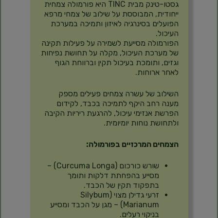
גסטו-טינק מבית TINC היא פורמולה צמחית
ייחודית, המבוססת על שילוב של צמחי מרפא
הפועלים בסינרגיה לאיזון ותמיכה במערכת
העיכול.
הפורמולה מסייעת לשמירה על פעילות תקינה
של מערכת העיכול, מקלה על תחושת נפיחות
וגזים, ותומכת בעיכול תקין וברווחת הגוף
לאחר ארוחות.
השילוב של עשרה צמחים פעילים מספק
מענה רחב היקף לתמיכה בכבד, לקידום
הפרשת אנזימי עיכול, להרגעת ריריות הקיבה
ולתחושת נוחות יומיומית.
הצמחים המרכזיים בפורמולה:
שורש כורכום (Curcuma Longa) –
מסייע בהפחתת דלקות ותומך
בתפקוד תקין של הכבד.
זרעי גדילן מצוי (Silybum
Marianum) – מגן על הכבד ומסייע
בניקוי רעלים.