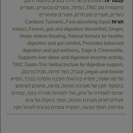
קטגוריות
המומלצים של הילה בטבע
,
טינקטורה טק
,
טינקטורה טק TiNC
,
כמיפל
,
מוצרים טבעוניים
,
מוצרים
כשרים
,
מוצרים מובחרים
,
מוצרים צמחוניים
תגיות
Fast-absorbing liquid
,
Contains Turmeric
extract
,
Fennel
,
gas and digestive discomfort
,
Ginger
,
Helps relieve bloating
,
Natural formula for healthy
digestion and gut comfort
,
Promotes balanced
digestion and gut wellness
,
Sage & Chamomile
,
Supports liver detox and digestive enzyme activity
,
TINC Gasto-Tinc herbal tincture for digestive support
,
vegan and kosher
,
זנגביל
,
כשר פרווה
,
מכיל כורכום
,
מליסה ושומר
,
מסייע בהרגעת הקיבה ותמיכה בכבד
,
מסייע
בתפקוד תקין של מערכת העיכול
,
מרווה
,
מתאים לשימוש
יומיומי לשמירה על איזון
,
נוזלי לספיגה מהירה בגוף
,
צמחים
פעילים לאיזון מערכת העיכול
,
תומך בהקלה על גזים
ונפיחות
,
תוסף טבעוני
,
תמצית צמחים טבעית לעיכול תקין