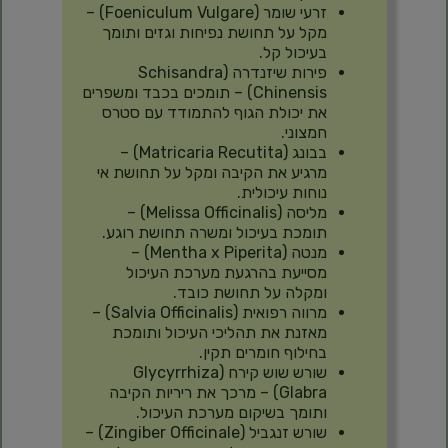
זרעי שומר (Foeniculum Vulgare) –
מקל על תחושת נפיחות וגזים ותומך
בעיכול קל.
פירות שיזנדרה (Schisandra
Chinensis) – תומכים בכבד ומשפרים
את יכולת הגוף להתמודד עם סטרס
חמצוני.
בבונג (Matricaria Recutita) –
מרגיע את הקיבה ומקל על תחושת אי
נוחות עיכולית.
מליסה (Melissa Officinalis) –
תומכת בעיכול ומשרה תחושת רוגע.
מנטה (Mentha x Piperita) –
מסייעת בהרגעת מערכת העיכול
ומקלה על תחושת כובד.
מרווה רפואית (Salvia Officinalis) –
מאזנת את תהליכי העיכול ותומכת
בחילוף חומרים תקין.
שורש שוש קירח (Glycyrrhiza
Glabra) – מרכך את ריריות הקיבה
ותומך בשיקום מערכת העיכול.
שורש זנגביל (Zingiber Officinale) –