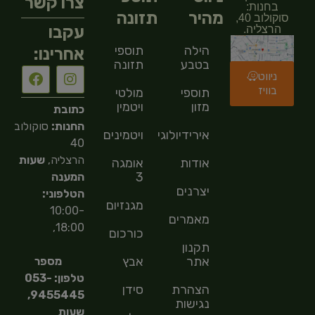
צרו קשר
בחנות:
מהיר
תזונה
סוקולוב 40,
עקבו
הרצליה.
הילה
תוספי
אחרינו:
בטבע
תזונה
ניווט
בוויז
תוספי
מולטי
מזון
ויטמין
כתובת
החנות:
סוקולוב
אירידיולוגיה
ויטמינים
40
הרצליה,
שעות
אודות
אומגה
3
המענה
יצרנים
הטלפוני:
מגנזיום
10:00-
מאמרים
18:00,
כורכום
תקנון
אתר
אבץ
מספר
טלפון: 053-
הצהרת
סידן
9455445,
נגישות
שעות