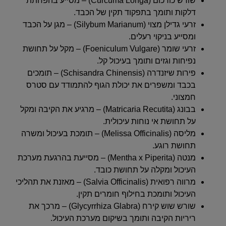
שורש כורכום (Curcuma Longa) – מסייע בהפחתת
דלקות ותומך בתפקוד תקין של הכבד.
זרעי גדילן מצוי (Silybum Marianum) – מגן על הכבד
ומסייע בניקוי רעלים.
זרעי שומר (Foeniculum Vulgare) – מקל על תחושת
נפיחות וגזים ותומך בעיכול קל.
פירות שיזנדרה (Schisandra Chinensis) – תומכים
בכבד ומשפרים את יכולת הגוף להתמודד עם סטרס
חמצוני.
בבונג (Matricaria Recutita) – מרגיע את הקיבה ומקל
על תחושת אי נוחות עיכולית.
מליסה (Melissa Officinalis) – תומכת בעיכול ומשרה
תחושת רוגע.
מנטה (Mentha x Piperita) – מסייעת בהרגעת מערכת
העיכול ומקלה על תחושת כובד.
מרווה רפואית (Salvia Officinalis) – מאזנת את תהליכי
העיכול ותומכת בחילוף חומרים תקין.
שורש שוש קירח (Glycyrrhiza Glabra) – מרכך את
ריריות הקיבה ותומך בשיקום מערכת העיכול.