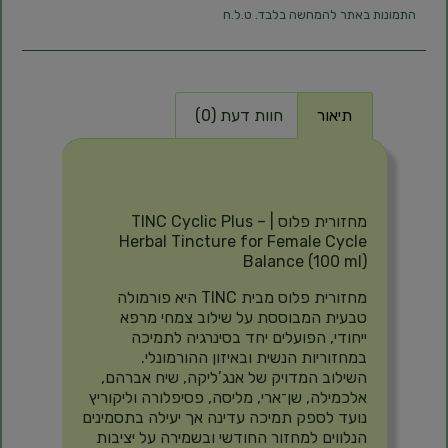
התמונות באתר להמחשה בלבד. ט.ל.ח
תיאור
חוות דעת (0)
תיאור
מחזורית פלוס | TINC Cyclic Plus –
Herbal Tincture for Female Cycle
Balance (100 ml)
מחזורית פלוס מבית TINC היא פורמולה
טבעית המבוססת על שילוב צמחי מרפא
ייחודי, הפועלים יחד בסינרגיה לתמיכה
במחזוריות הנשית ובאיזון ההורמונלי.
השילוב המדויק של אנג’ליקה, שיח אברהם,
אלכמילה, שן־ארי, מליסה, פסיפלורה וליקוריץ
נועד לספק תמיכה עדינה אך יעילה בתסמינים
הנלווים למחזור החודשי ובשמירה על יציבות