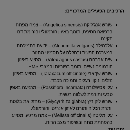
הרכיבים הפעילים המרכזיים:
שורש אנג’ליקה (Angelica sinensis) – צמח מפתח
ברפואה הסינית, תומך באיזון הורמונלי ובזרימת דם
תקינה.
אלכמילה (Alchemilla vulgaris) – ידועה בתמיכתה
במערכת הנשית ובהקלה על תסמיני מחזור.
שיח אברהם (Vitex agnus castus) – מסייע באיזון
הורמונים נשיים, תומך בפוריות ובמצבי PMS.
שורש שן־ארי (Taraxacum officinale) – מסייע באיזון
נוזלים, ניקוי רעלים ותמיכה בכבד.
עלי פסיפלורה (Passiflora incarnata) – מרגיעה באופן
טבעי ותורמת לשלווה רגשית.
שורש ליקוריץ (Glycyrrhiza glabra) – מחזק את בלוטת
יותרת הכליה ותורם לאיזון אנרגטי והורמונלי.
עלי מליסה (Melissa officinalis) – צמח מרגיע, מסייע
בהפחתת מתח ובשיפור מצב הרוח.
יתרונות: