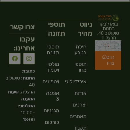
ניווט
תוספי
בואו לבקר
צרו קשר
בחנות:
מהיר
תזונה
סוקולוב 40,
עקבו
הרצליה.
הילה
תוספי
אחרינו:
בטבע
תזונה
ניווט
בוויז
תוספי
מולטי
מזון
ויטמין
כתובת
החנות:
סוקולוב
אירידיולוגיה
ויטמינים
40
הרצליה,
שעות
אודות
אומגה
3
המענה
יצרנים
הטלפוני:
מגנזיום
10:00-
מאמרים
18:00,
כורכום
תקנון