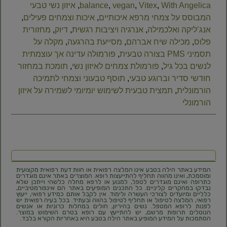
With Angelica
,
Vitex
,
vegan
,
balance
,
איזון נשי טבעי
המבוסס על צמחי מרפא איכותיים
,
איכות וצמחים פעילים
,
אנג’ליקה ואלכמילה
,
אנרגיה ויציבות רגשית
,
דיוק
,
מחזורית
פלוס
,
מכילה שיח אברהם
,
מסייעת בהרגעה
,
מקלה על
תסמיני PMS בצורה טבעית
,
פורמולה עדינה אך עוצמתית
לנשים בכל גיל
,
פורמולת צמחים לאיזון נשי
,
תומכת במחזור
חודשי סדיר וברוגע טבעי
,
תוסף טבעוני וצמחי לתמיכה
הורמונלית
,
תמצית טבעית לשימוש יומיומי לשמירה על איזון
הורמונלי
המידע באתר הילה בטבע אינו המלצה רפואית או חוות דעת רפואית מקצועית
ומוסמכת, ואינו מהווה תחליף להתייעצות רופא. המוצרים באתר אינם מוגדרים
כתרופה ואינם מוגדרים לטפל, למנוע או לרפא מחלה כלשהי וייתכן שלא
נבדקו במחקרים קליניים. כל התכנים המופיעים באתר הם אינפורמטיביים,
כלליים ומיועדים לצורכי העשרה ולימוד. אין לקבל אותם כמידע רפואי, ייעוץ
רפואי, המלצה לטיפול או תחליף לטיפול בהווה ובעתיד. בכל בעיה רפואית יש
לפנות לרופא המטפל. נשים בהיריון, חולים במחלות כרוניות או אנשים
הנוטלים תרופות מרשם, יש להתייעץ עם רופא בטרם השימוש במוצר.
הסתמכות על המידע המופיע באתר הילה בטבע היא באחריות הקורא בלבד.