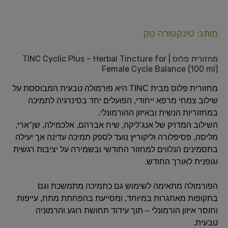
מותג: טינקטורה טק
מחזורית פלוס | TINC Cyclic Plus – Herbal Tincture for
Female Cycle Balance (100 ml)
מחזורית פלוס מבית TINC היא פורמולה טבעית המבוססת על
שילוב צמחי מרפא ייחודי, הפועלים יחד בסינרגיה לתמיכה
במחזוריות הנשית ובאיזון ההורמונלי.
השילוב המדויק של אנג’ליקה, שיח אברהם, אלכמילה, שן־ארי,
מליסה, פסיפלורה וליקוריץ נועד לספק תמיכה עדינה אך יעילה
בתסמינים הנלווים למחזור החודשי ובשמירה על יציבות רגשית
וגופנית לאורך החודש.
הפורמולה מתאימה לשימוש גם כתמיכה מתמשכת וגם
בתקופות מאתגרות במיוחד, ומסייעת בהפחתת מתח, עייפות
וחוסר איזון הורמונלי – תוך עידוד תחושת רוגע והרמוניה
טבעית.