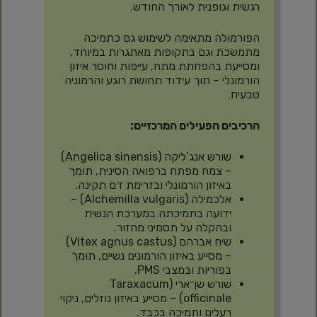
רגשית וגופנית לאורך החודש.
הפורמולה מתאימה לשימוש גם כתמיכה
מתמשכת וגם בתקופות מאתגרות במיוחד,
ומסייעת בהפחתת מתח, עייפות וחוסר איזון
הורמונלי – תוך עידוד תחושת רוגע והרמוניה
טבעית.
הרכיבים הפעילים המרכזיים:
שורש אנג’ליקה (Angelica sinensis)
– צמח מפתח ברפואה הסינית, תומך
באיזון הורמונלי ובזרימת דם תקינה.
אלכמילה (Alchemilla vulgaris) –
ידועה בתמיכתה במערכת הנשית
ובהקלה על תסמיני מחזור.
שיח אברהם (Vitex agnus castus)
– מסייע באיזון הורמונים נשיים, תומך
בפוריות ובמצבי PMS.
שורש שן־ארי (Taraxacum
officinale) – מסייע באיזון נוזלים, ניקוי
רעלים ותמיכה בכבד.