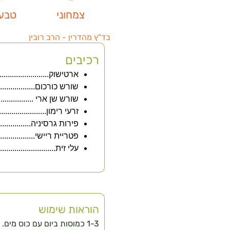
צמחוני
טבעו
בד"ץ מהדרין - הרב רובין
רכיבים
ארטישוק................................. nculus
שורש כורכום..............................
שורש שן ארי .......................  Officinale
זרעי רימון..................................um
פירות גרסיניה.......................Mangostana
פטריית ריישי........................  Lucidum
עלי זית......................................
הוראות שימוש
1-3 כמוסות ביום עם כוס מים.