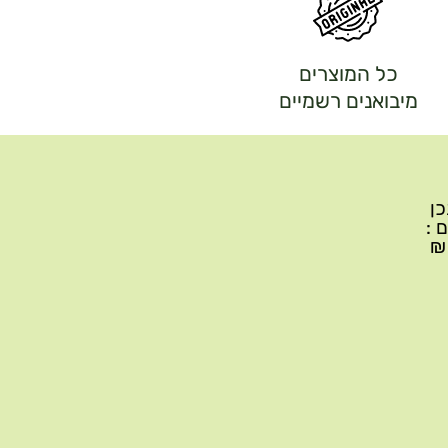
כל המוצרים
מיבואנים רשמיים
יתכן
ם :
עד 299₪ עלות משלוח 22₪, ברכישה של 300-599 ₪