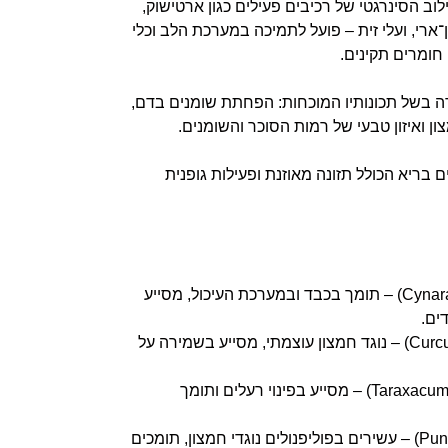
וב הסינרגטי של רכיבים פעילים כגון ארטישוק,
שן־ארי, ועלי זית – פועל לתמיכה במערכת הלב וכלי
חומרים תקינים.
 בשל תכונותיו המוכחות: הפחתת שומנים בדם,
ן ואיזון טבעי של רמות הסוכר והשומנים.
בריא הכולל תזונה מאוזנת ופעילות גופנית
ארטישוק (Cynara cardunculus) – תומך בכבד ובמערכת העיכול, מסייע
ים.
שורש כורכום (Curcuma longa) – נוגד חמצון עוצמתי, מסייע בשמירה על
שורש שן־ארי (Taraxacum officinale) – מסייע בפינוי רעלים ותומך
זרעי רימון (Punica granatum) – עשירים בפוליפנולים נוגדי חמצון, תומכים