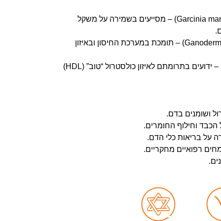
פירות גרסיניה (Garcinia mangostana) – מסייעים בשמירה על משקל
.
פטריית ריישי (Ganoderma lucidum) – תומכת במערכת החיסון ובאיזון
עלי זית (Olea europaea) – ידועים בתרומתם לאיזון כולסטרול “טוב” (HDL)
ול ושומנים בדם.
 הכבד וחילוף החומרים.
ה על בריאות כלי הדם.
מחים רפואיים מחקריים.
ים.