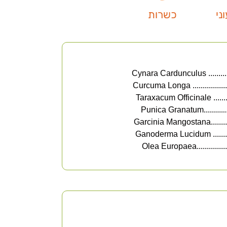
ני
כשרות
Cynara Cardu
.... Curcuma Longa
Taraxacum
Punica Granat
Garcinia 
Ganoderma
....Olea Europaea