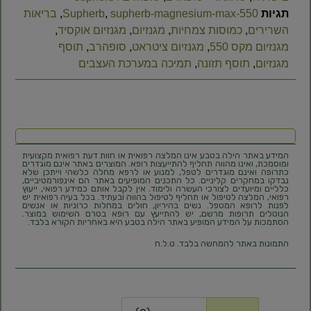
תגיות
supherb-magnesium-max-550
,
Supherb
,
בריאות
השרירים
,
כמוסות צמחיות
,
מגנזיום
,
מגנזיום אוקסיד
,
מגנזיום מקס 550​
,
מגנזיום ציטראט
,
סופהרב
,
תוסף
מגנזיום
,
תוסף תזונה
,
תמיכה במערכת העצבים
המידע באתר הילה בטבע אינו המלצה רפואית או חוות דעת רפואית מקצועית
ומוסמכת, ואינו מהווה תחליף להתייעצות רופא. המוצרים באתר אינם מוגדרים
כתרופה ואינם מוגדרים לטפל, למנוע או לרפא מחלה כלשהי וייתכן שלא
נבדקו במחקרים קליניים. כל התכנים המופיעים באתר הם אינפורמטיביים,
כלליים ומיועדים לצורכי העשרה ולימוד. אין לקבל אותם כמידע רפואי, ייעוץ
רפואי, המלצה לטיפול או תחליף לטיפול בהווה ובעתיד. בכל בעיה רפואית יש
לפנות לרופא המטפל. נשים בהיריון, חולים במחלות כרוניות או אנשים
הנוטלים תרופות מרשם, יש להתייעץ עם רופא בטרם השימוש במוצר.
הסתמכות על המידע המופיע באתר הילה בטבע היא באחריות הקורא בלבד.
התמונות באתר להמחשה בלבד. ט.ל.ח