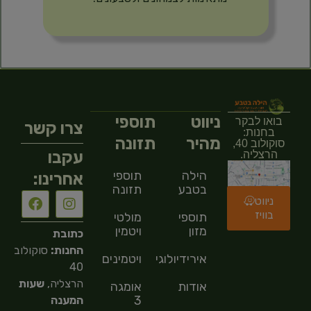
ניווט
תוספי
בואו לבקר
צרו קשר
בחנות:
מהיר
תזונה
סוקולוב 40,
עקבו
הרצליה.
הילה
תוספי
אחרינו:
בטבע
תזונה
ניווט
בוויז
תוספי
מולטי
מזון
ויטמין
כתובת
החנות:
סוקולוב
אירידיולוגיה
ויטמינים
40
הרצליה,
שעות
אודות
אומגה
3
המענה