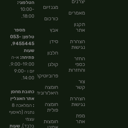
יצרנים
הטלפוני:
מגנזיום
10:00-
מאמרים
18:00,
כורכום
תקנון
אתר
אבץ
מספר
טלפון: 053-
הצהרת
סידן
9455445,
נגישות
שעות
חלבון
פתיחה:
א-ה
החזר
כספי
קולגן
9:00-19:00,
והחזרות
יום ו 9:00-
פרוביוטיקה
14:00.
צור
קשר
חומצה
כתובת מחסן
היאלורונית
הצהרת
אתר האונליין
נגישות
חומצה
:
המלאכה 8
פולית
נתניה (לאיסוף
מפת
עצמי
אתר
חומצות
בלבד),
שעות
אמינו