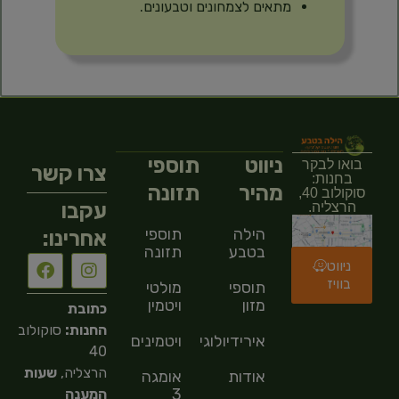
מתאים לצמחונים וטבעונים.
ניווט
תוספי
בואו לבקר
צרו קשר
בחנות:
מהיר
תזונה
סוקולוב 40,
עקבו
הרצליה.
הילה
תוספי
אחרינו:
בטבע
תזונה
ניווט
בוויז
תוספי
מולטי
מזון
ויטמין
כתובת
החנות:
סוקולוב
אירידיולוגיה
ויטמינים
40
הרצליה,
שעות
אודות
אומגה
3
המענה