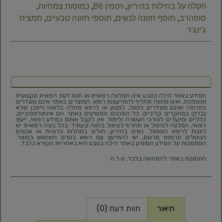
הקלה על בחילות בהיריון
,
ויטמין B6
,
כמוסות צמחיות
,
סופהרב
,
תוסף תזונה לנשים​
,
תוספי תזונה טבעיים
,
תמצית
ג'ינג'ר
המידע באתר הילה בטבע אינו המלצה רפואית או חוות דעת רפואית מקצועית
ומוסמכת, ואינו מהווה תחליף להתייעצות רופא. המוצרים באתר אינם מוגדרים
כתרופה ואינם מוגדרים לטפל, למנוע או לרפא מחלה כלשהי וייתכן שלא
נבדקו במחקרים קליניים. כל התכנים המופיעים באתר הם אינפורמטיביים,
כלליים ומיועדים לצורכי העשרה ולימוד. אין לקבל אותם כמידע רפואי, ייעוץ
רפואי, המלצה לטיפול או תחליף לטיפול בהווה ובעתיד. בכל בעיה רפואית יש
לפנות לרופא המטפל. נשים בהיריון, חולים במחלות כרוניות או אנשים
הנוטלים תרופות מרשם, יש להתייעץ עם רופא בטרם השימוש במוצר.
הסתמכות על המידע המופיע באתר הילה בטבע היא באחריות הקורא בלבד.
התמונות באתר להמחשה בלבד. ט.ל.ח
תיאור
חוות דעת (0)