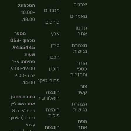
יצרנים
הטלפוני:
מגנזיום
10:00-
מאמרים
18:00,
כורכום
תקנון
אתר
אבץ
מספר
טלפון: 053-
הצהרת
סידן
9455445,
נגישות
שעות
חלבון
פתיחה:
א-ה
החזר
כספי
קולגן
9:00-19:00,
והחזרות
יום ו 9:00-
פרוביוטיקה
14:00.
צור
קשר
חומצה
כתובת מחסן
היאלורונית
הצהרת
אתר האונליין
נגישות
חומצה
:
המלאכה 8
פולית
נתניה (לאיסוף
מפת
עצמי
אתר
חומצות