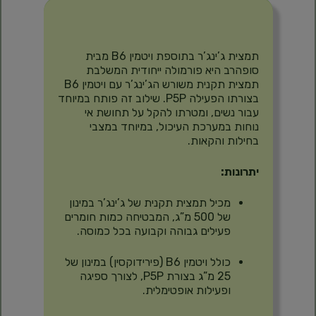
תיאור
תמצית ג’ינג’ר בתוספת ויטמין B6 מבית
סופהרב היא פורמולה ייחודית המשלבת
תמצית תקנית משורש הג’ינג’ר עם ויטמין B6
בצורתו הפעילה P5P.
שילוב זה פותח במיוחד
עבור נשים, ומטרתו להקל על תחושת אי
נוחות במערכת העיכול, במיוחד במצבי
בחילות והקאות.
​
יתרונות:
מכיל תמצית תקנית של ג’ינג’ר במינון
של 500 מ”ג, המבטיחה כמות חומרים
פעילים גבוהה וקבועה בכל כמוסה.
כולל ויטמין B6 (פירידוקסין) במינון של
25 מ”ג בצורת P5P, לצורך ספיגה
ופעילות אופטימלית.